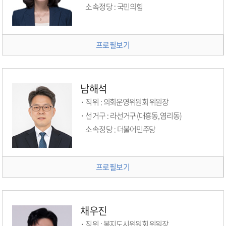
소속정당 :
국민의힘
프로필보기
남해석
직위 :
의회운영위원회 위원장
선거구 :
라선거구 (대흥동, 염리동)
소속정당 :
더불어민주당
프로필보기
채우진
직위 :
복지도시위원회 위원장