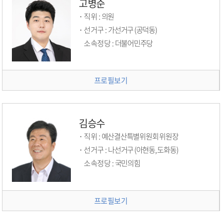
고병준
직위 :
의원
선거구 :
가선거구 (공덕동)
소속정당 :
더불어민주당
프로필보기
김승수
직위 :
예산결산특별위원회 위원장
선거구 :
나선거구 (아현동, 도화동)
소속정당 :
국민의힘
프로필보기