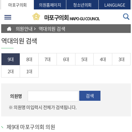
본문바로가기
마포구의회
의원홈페이지
청소년의회
LANGUAGE
마포구의회
MAPO-GU COUNCIL
의원안내
역대의원 검색
역대의원 검색
9대
8대
7대
6대
5대
4대
3대
2대
1대
검색
의원명
※ 의원명 미입력시 전체가 검색됩니다.
제9대 마포구의회 의원