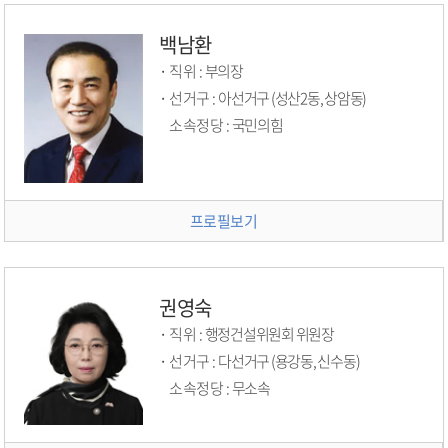
백남환
직위 :
부의장
선거구 :
아선거구 (성산2동, 상암동)
소속정당 :
국민의힘
프로필보기
권영숙
직위 :
행정건설위원회 위원장
선거구 :
다선거구 (용강동, 신수동)
소속정당 :
무소속