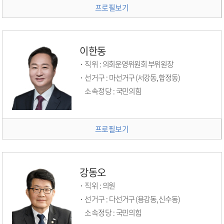
프로필보기
이한동
직위 :
의회운영위원회 부위원장
선거구 :
마선거구 (서강동, 합정동)
소속정당 :
국민의힘
프로필보기
강동오
직위 :
의원
선거구 :
다선거구 (용강동, 신수동)
소속정당 :
국민의힘