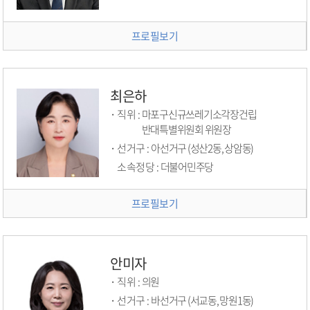
프로필보기
최은하
직위 :
마포구신규쓰레기소각장건립
반대특별위원회 위원장
선거구 :
아선거구 (성산2동, 상암동)
소속정당 :
더불어민주당
프로필보기
안미자
직위 :
의원
선거구 :
바선거구 (서교동, 망원1동)