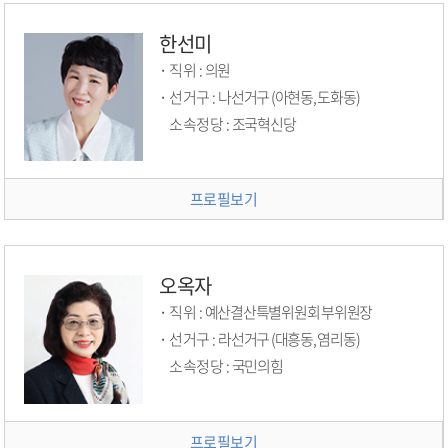
한선미
직위 :
의원
선거구 :
나선거구 (아현동, 도화동)
소속정당 :
조국혁신당
프로필보기
오옥자
직위 :
예산결산특별위원회 부위원장
선거구 :
라선거구 (대흥동, 염리동)
소속정당 :
국민의힘
프로필보기