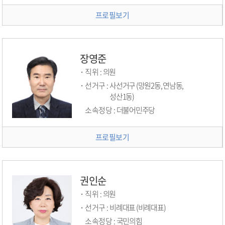
프로필보기
장영준
직위 :
의원
선거구 :
사선거구 (망원2동, 연남동,
성산1동)
소속정당 :
더불어민주당
프로필보기
권인순
직위 :
의원
선거구 :
비례대표 (비례대표)
소속정당 :
국민의힘