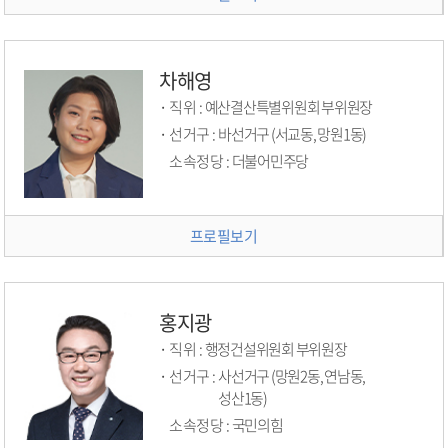
차해영
직위 :
예산결산특별위원회 부위원장
선거구 :
바선거구 (서교동, 망원1동)
소속정당 :
더불어민주당
프로필보기
홍지광
직위 :
행정건설위원회 부위원장
선거구 :
사선거구 (망원2동, 연남동,
성산1동)
소속정당 :
국민의힘