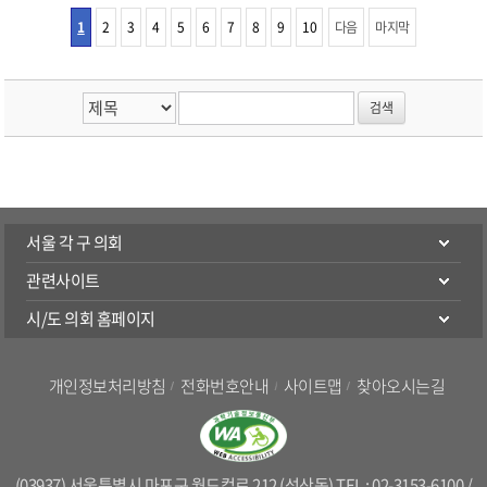
1
2
3
4
5
6
7
8
9
10
다음
마지막
서울 각 구 의회
관련사이트
시/도 의회 홈페이지
개인정보처리방침
전화번호안내
사이트맵
찾아오시는길
(03937) 서울특별시 마포구 월드컵로 212 (성산동) TEL : 02-3153-6100 /