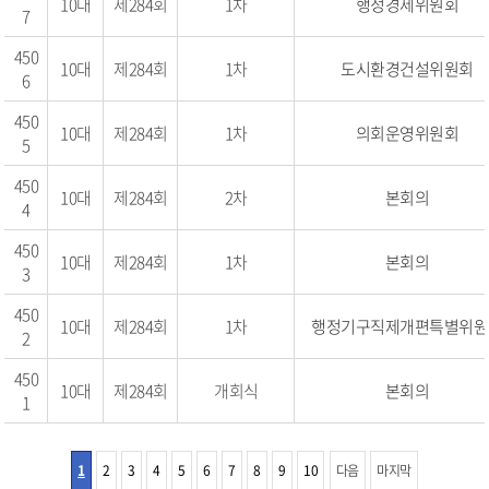
10대
제284회
1차
행정경제위원회
7
450
10대
제284회
1차
도시환경건설위원회
6
450
10대
제284회
1차
의회운영위원회
5
450
10대
제284회
2차
본회의
4
450
10대
제284회
1차
본회의
3
450
10대
제284회
1차
행정기구직제개편특별위원
2
450
10대
제284회
개회식
본회의
1
1
2
3
4
5
6
7
8
9
10
다음
마지막