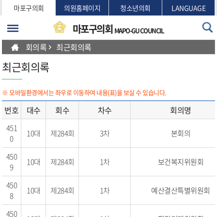
본문바로가기
마포구의회
의원홈페이지
청소년의회
LANGUAGE
마포구의회
MAPO-GU COUNCIL
회의록
최근회의록
최근회의록
※ 모바일환경에서는 좌우로 이동하여 내용(표)을 보실 수 있습니다.
번호
대수
회수
차수
회의명
451
10대
제284회
3차
본회의
0
450
10대
제284회
1차
보건복지위원회
9
450
10대
제284회
1차
예산결산특별위원회
8
450