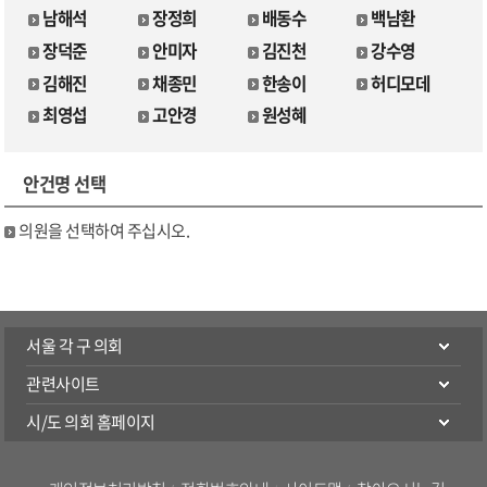
남해석
장정희
배동수
백남환
장덕준
안미자
김진천
강수영
김해진
채종민
한송이
허디모데
최영섭
고안경
원성혜
안건명 선택
의원을 선택하여 주십시오.
서울 각 구 의회
관련사이트
시/도 의회 홈페이지