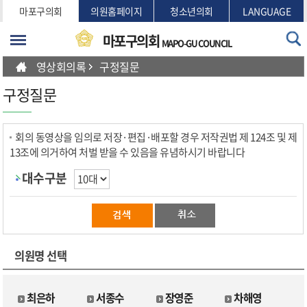
본문바로가기
마포구의회
의원홈페이지
청소년의회
LANGUAGE
마포구의회
MAPO-GU COUNCIL
영상회의록
구정질문
구정질문
회의 동영상을 임의로 저장·편집·배포할 경우 저작권법 제 124조 및 제
13조에 의거하여 처벌 받을 수 있음을 유념하시기 바랍니다
대수구분
의원명 선택
최은하
서종수
장영준
차해영