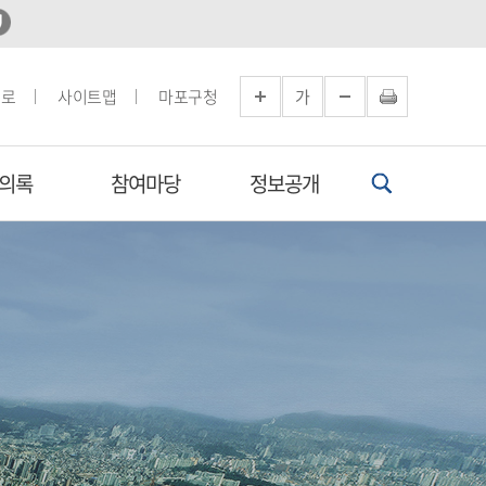
으로
사이트맵
마포구청
가
의록
참여마당
정보공개