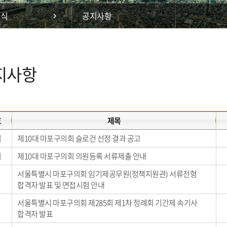
소식
공지사항
지사항
호
제목
지
제10대 마포구의회 슬로건 선정 결과 공고
지
제10대 마포구의회 의원등록 서류제출 안내
서울특별시 마포구의회 임기제공무원(정책지원관) 서류전형
합격자 발표 및 면접시험 안내
서울특별시 마포구의회 제285회 제1차 정례회 기간제 속기사
합격자 발표