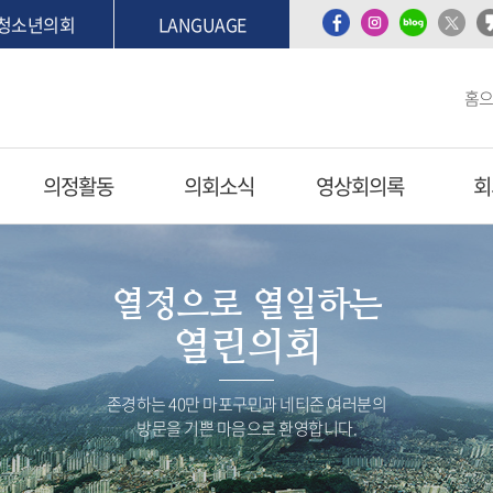
청소년의회
LANGUAGE
홈
의정활동
의회소식
영상회의록
회
열정으로 열일하는
열린의회
존경하는 40만 마포구민과 네티즌 여러분의
방문을 기쁜 마음으로 환영합니다.