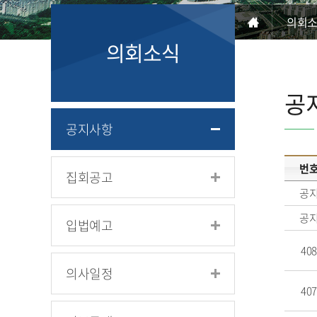
의회
의회소식
공
공지사항
번
집회공고
공
공
입법예고
408
의사일정
407