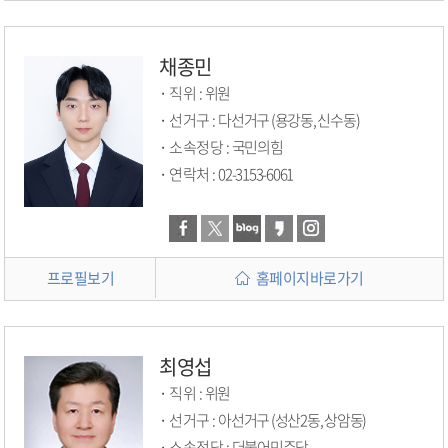
채종민
직위 :
위원
선거구 :
다선거구 (용강동, 신수동)
소속정당 :
국민의힘
연락처 :
02-3153-6061
프로필보기
홈페이지바로가기
최영섭
직위 :
위원
선거구 :
아선거구 (성산2동, 상암동)
소속정당 :
더불어민주당