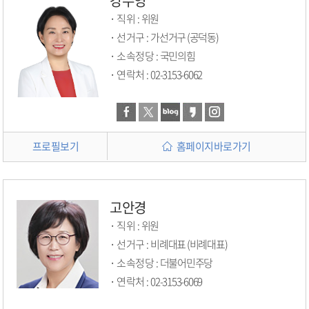
강수영
직위 :
위원
선거구 :
가선거구 (공덕동)
소속정당 :
국민의힘
연락처 :
02-3153-6062
프로필보기
홈페이지바로가기
고안경
직위 :
위원
선거구 :
비례대표 (비례대표)
소속정당 :
더불어민주당
연락처 :
02-3153-6069