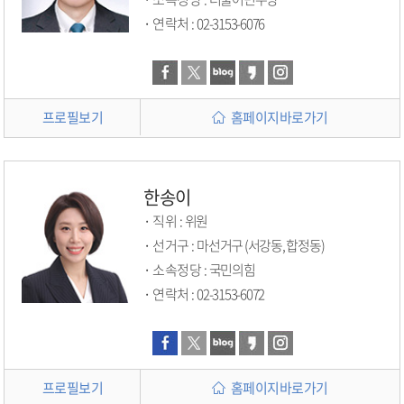
연락처 :
02-3153-6076
프로필보기
홈페이지바로가기
한송이
직위 :
위원
선거구 :
마선거구 (서강동, 합정동)
소속정당 :
국민의힘
연락처 :
02-3153-6072
프로필보기
홈페이지바로가기