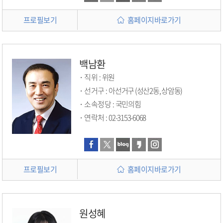
프로필보기
홈페이지바로가기
백남환
직위 :
위원
선거구 :
아선거구 (성산2동, 상암동)
소속정당 :
국민의힘
연락처 :
02-3153-6068
프로필보기
홈페이지바로가기
원성혜