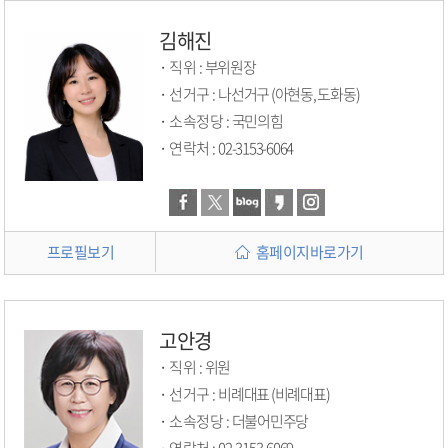
김해진
직위 :
부위원장
선거구 :
나선거구 (아현동, 도화동)
소속정당 :
국민의힘
연락처 :
02-3153-6064
프로필보기
홈페이지바로가기
고안경
직위 :
위원
선거구 :
비례대표 (비례대표)
소속정당 :
더불어민주당
연락처 :
02-3153-6069