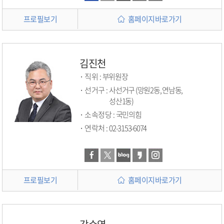
프로필보기
홈페이지바로가기
김진천
직위 :
부위원장
선거구 :
사선거구 (망원2동, 연남동,
성산1동)
소속정당 :
국민의힘
연락처 :
02-3153-6074
프로필보기
홈페이지바로가기