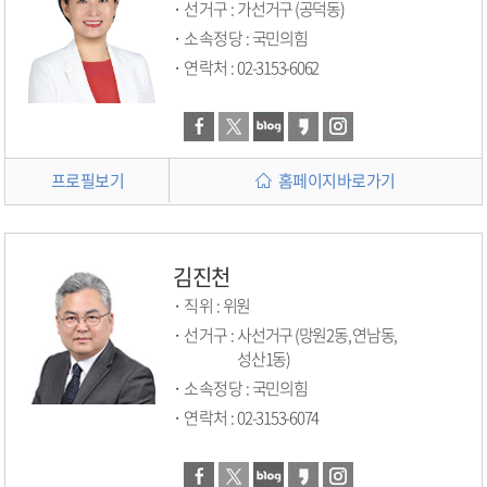
선거구 :
가선거구 (공덕동)
소속정당 :
국민의힘
연락처 :
02-3153-6062
프로필보기
홈페이지바로가기
김진천
직위 :
위원
선거구 :
사선거구 (망원2동, 연남동,
성산1동)
소속정당 :
국민의힘
연락처 :
02-3153-6074