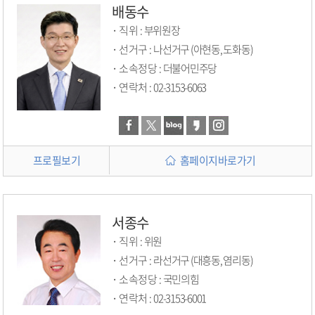
배동수
직위 :
부위원장
선거구 :
나선거구 (아현동, 도화동)
소속정당 :
더불어민주당
연락처 :
02-3153-6063
프로필보기
홈페이지바로가기
서종수
직위 :
위원
선거구 :
라선거구 (대흥동, 염리동)
소속정당 :
국민의힘
연락처 :
02-3153-6001