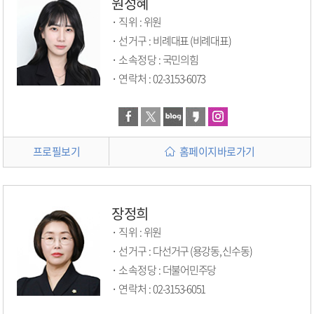
원성혜
직위 :
위원
선거구 :
비례대표 (비례대표)
소속정당 :
국민의힘
연락처 :
02-3153-6073
프로필보기
홈페이지바로가기
장정희
직위 :
위원
선거구 :
다선거구 (용강동, 신수동)
소속정당 :
더불어민주당
연락처 :
02-3153-6051