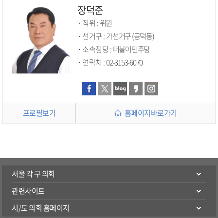
장덕준
직위 :
위원
선거구 :
가선거구 (공덕동)
소속정당 :
더불어민주당
연락처 :
02-3153-6070
프로필보기
홈페이지바로가기
서울 각 구 의회
관련사이트
시/도 의회 홈페이지