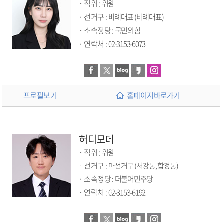
직위 :
위원
선거구 :
비례대표 (비례대표)
소속정당 :
국민의힘
연락처 :
02-3153-6073
프로필보기
홈페이지바로가기
허디모데
직위 :
위원
선거구 :
마선거구 (서강동, 합정동)
소속정당 :
더불어민주당
연락처 :
02-3153-6192