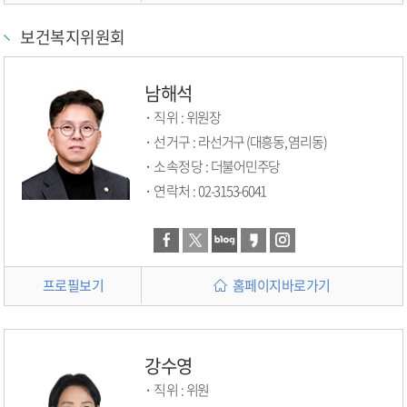
보건복지위원회
남해석
직위 :
위원장
선거구 :
라선거구 (대흥동, 염리동)
소속정당 :
더불어민주당
연락처 :
02-3153-6041
프로필보기
홈페이지바로가기
강수영
직위 :
위원