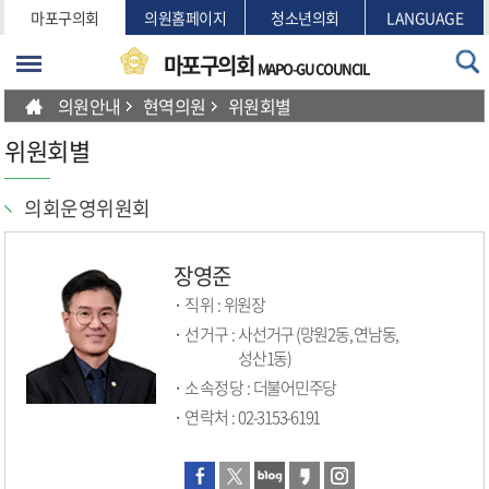
본문바로가기
마포구의회
의원홈페이지
청소년의회
LANGUAGE
마포구의회
MAPO-GU COUNCIL
의원안내
현역의원
위원회별
위원회별
의회운영위원회
장영준
직위 :
위원장
선거구 :
사선거구 (망원2동, 연남동,
성산1동)
소속정당 :
더불어민주당
연락처 :
02-3153-6191