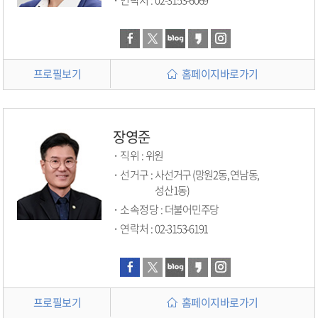
프로필보기
홈페이지바로가기
장영준
직위 :
위원
선거구 :
사선거구 (망원2동, 연남동,
성산1동)
소속정당 :
더불어민주당
연락처 :
02-3153-6191
프로필보기
홈페이지바로가기