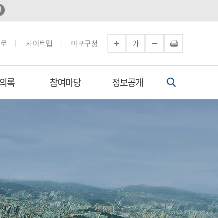
으로
사이트맵
마포구청
가
의록
참여마당
정보공개