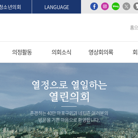
청소년의회
LANGUAGE
홈
의정활동
의회소식
영상회의록
회
열정으로 열일하는
열린의회
존경하는 40만 마포구민과 네티즌 여러분의
방문을 기쁜 마음으로 환영합니다.