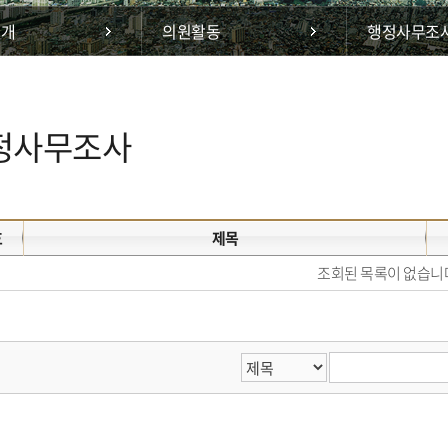
공개
의원활동
행정사무조
정사무조사
호
제목
조회된 목록이 없습니