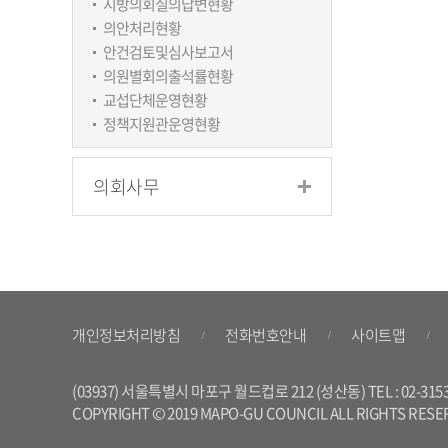
지방의회질의답변현황
의안처리현황
안건검토및심사보고서
의원별회의출석률현황
교섭단체운영현황
정책지원관운영현황
의회사무
개인정보처리방침
전화번호안내
사이트맵
(03937) 서울특별시 마포구 월드컵로 212 (성산동) TEL : 02-3153-610
COPYRIGHT © 2019 MAPO-GU COUNCIL ALL RIGHTS RESE