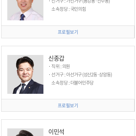
선거구 :
가선거구 (용강동·신수동)
소속정당 :
국민의힘
프로필보기
신종갑
직위 :
의원
선거구 :
아선거구 (성산2동·상암동)
소속정당 :
더불어민주당
프로필보기
이민석