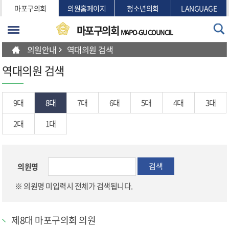
본문바로가기
마포구의회
의원홈페이지
청소년의회
LANGUAGE
마포구의회
MAPO-GU COUNCIL
의원안내
역대의원 검색
역대의원 검색
9대
8대
7대
6대
5대
4대
3대
2대
1대
검색
의원명
※ 의원명 미입력시 전체가 검색됩니다.
제8대 마포구의회 의원