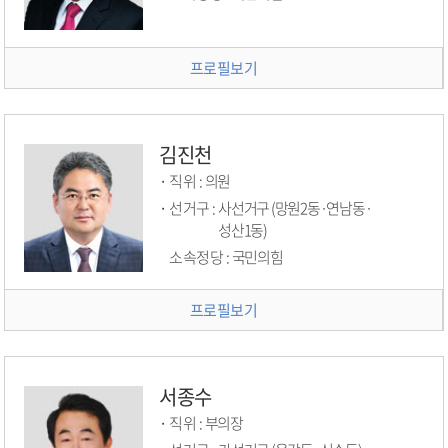
프로필보기
김진천
직위 :
의원
선거구 :
사선거구 (망원2동·연남동·
성산1동)
소속정당 :
국민의힘
프로필보기
서종수
직위 :
부의장