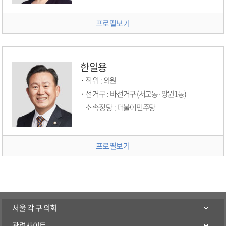
프로필보기
한일용
직위 :
의원
선거구 :
바선거구 (서교동·망원1동)
소속정당 :
더불어민주당
프로필보기
서울 각 구 의회
관련사이트