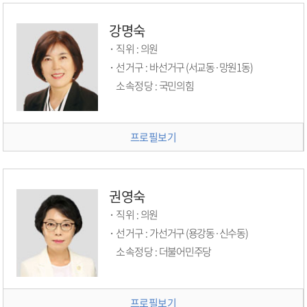
강명숙
직위 :
의원
선거구 :
바선거구 (서교동·망원1동)
소속정당 :
국민의힘
프로필보기
권영숙
직위 :
의원
선거구 :
가선거구 (용강동·신수동)
소속정당 :
더불어민주당
프로필보기