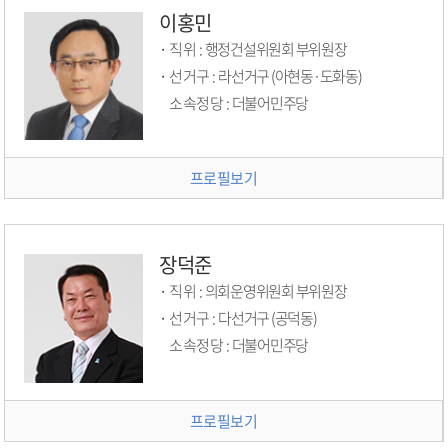
이홍민
직위 :
행정건설위원회 부위원장
선거구 :
라선거구 (아현동·도화동)
소속정당 :
더불어민주당
프로필보기
장덕준
직위 :
의회운영위원회 부위원장
선거구 :
다선거구 (공덕동)
소속정당 :
더불어민주당
프로필보기