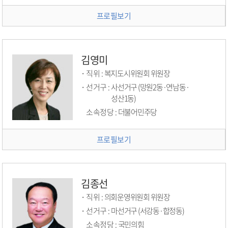
프로필보기
김영미
직위 :
복지도시위원회 위원장
선거구 :
사선거구 (망원2동·연남동·
성산1동)
소속정당 :
더불어민주당
프로필보기
김종선
직위 :
의회운영위원회 위원장
선거구 :
마선거구 (서강동·합정동)
소속정당 :
국민의힘