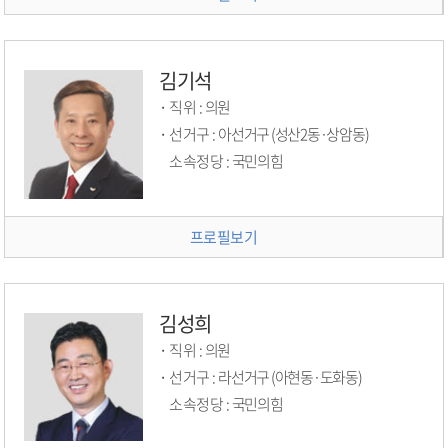
김기석
직위 :
의원
선거구 :
아선거구 (성산2동·상암동)
소속정당 :
국민의힘
프로필보기
김성희
직위 :
의원
선거구 :
라선거구 (아현동·도화동)
소속정당 :
국민의힘