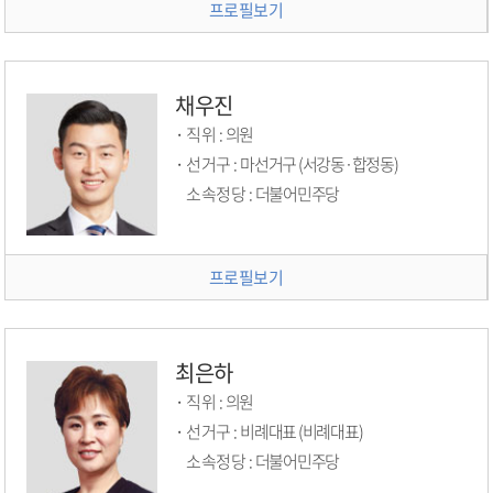
프로필보기
채우진
직위 :
의원
선거구 :
마선거구 (서강동·합정동)
소속정당 :
더불어민주당
프로필보기
최은하
직위 :
의원
선거구 :
비례대표 (비례대표)
소속정당 :
더불어민주당