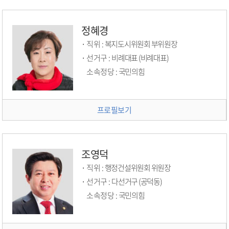
정혜경
직위 :
복지도시위원회 부위원장
선거구 :
비례대표 (비례대표)
소속정당 :
국민의힘
프로필보기
조영덕
직위 :
행정건설위원회 위원장
선거구 :
다선거구 (공덕동)
소속정당 :
국민의힘