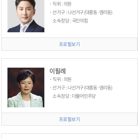
직위 :
의원
선거구 :
나선거구 (대흥동·염리동)
소속정당 :
국민의힘
프로필보기
이필례
직위 :
의원
선거구 :
나선거구 (대흥동·염리동)
소속정당 :
더불어민주당
프로필보기