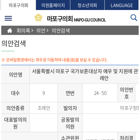
본문바로가기
마포구의회
의원홈페이지
청소년의회
LANGUAGE
마포구의회
MAPO-GU COUNCIL
회의록
의안
의안검색
의안검색
※ 모바일환경에서는 좌우로 이동하여 내용(표)을 보실 수 있습니다.
서울특별시 마포구 국가보훈대상자 예우 및 지원에 관
의안명
례안
의안번
대수
연번
9
24 - 50
호
의안종류
발의자
조례안
마포구청
대표발의의
공동발의
원
의원
소관위원
처리결