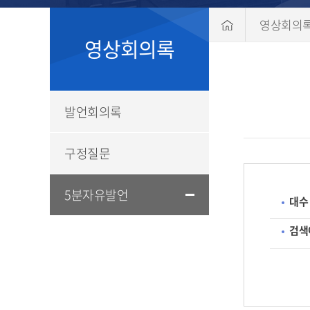
영상회의
영상회의록
발언회의록
구정질문
5분자유발언
대수
검색