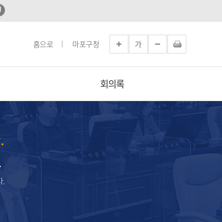
홈으로
마포구청
가
회의록
.
.
.