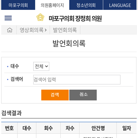
본문바로가기
마포구의회
의원홈페이지
청소년의회
LANGUAGE
마포구의회
장정희 의원
영상회의록
발언회의록
발언회의록
대수
검색어
검색결과
번호
대수
회수
차수
안건명
일자