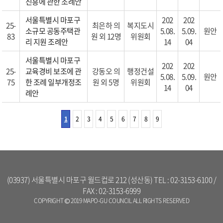
진흥에 관한 조례안
서울특별시 마포구
202
202
25-
최은하 의
복지도시
소규모 공동주택관
5.08.
5.09.
원안
83
원 외 12명
위원회
리 지원 조례안
14
04
서울특별시 마포구
202
202
25-
교육경비 보조에 관
강동오 의
행정건설
5.08.
5.09.
원안
75
한 조례 일부개정조
원 외 5명
위원회
14
04
례안
1
2
3
4
5
6
7
8
9
(03937) 서울특별시 마포구 월드컵로 212 (성산동) TEL : 02-3153-6100 /
FAX : 02-3153-6999
COPYRIGHT © 2019 MAPO-GU COUNCIL ALL RIGHTS RESERVED