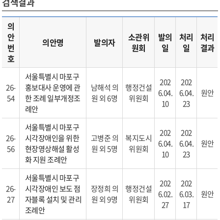
검색결과
의
안
소관위
발의
처리
처리
의안명
발의자
번
원회
일
일
결과
호
서울특별시 마포구
202
202
26-
홍보대사 운영에 관
남해석 의
행정건설
6.04.
6.04.
원안
54
한 조례 일부개정조
원 외 6명
위원회
10
23
례안
서울특별시 마포구
202
202
26-
시각장애인을 위한
고병준 의
복지도시
6.04.
6.04.
원안
56
현장영상해설 활성
원 외 5명
위원회
10
23
화 지원 조례안
서울특별시 마포구
202
202
26-
시각장애인 보도 점
장정희 의
행정건설
6.02.
6.03.
원안
27
자블록 설치 및 관리
원 외 9명
위원회
27
17
조례안