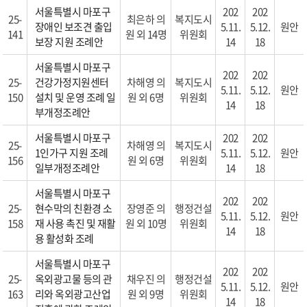
서울특별시 마포구
202
202
25-
최은하 의
복지도시
장애인 보조견 출입
5.11.
5.12.
원안
141
원 외 14명
위원회
보장 지원 조례안
14
18
서울특별시 마포구
202
202
25-
건강가정지원센터
차해영 의
복지도시
5.11.
5.12.
원안
150
설치 및 운영 조례 일
원 외 6명
위원회
14
18
부개정조례안
서울특별시 마포구
202
202
25-
차해영 의
복지도시
1인가구 지원 조례
5.11.
5.12.
원안
156
원 외 6명
위원회
일부개정조례안
14
18
서울특별시 마포구
202
202
25-
현수막의 친환경 소
장영준 의
행정건설
5.11.
5.12.
원안
158
재 사용 촉진 및 재활
원 외 10명
위원회
14
18
용 활성화 조례
서울특별시 마포구
202
202
25-
옥외광고물 등의 관
채우진 의
행정건설
5.11.
5.12.
원안
163
리와 옥외광고산업
원 외 9명
위원회
14
18