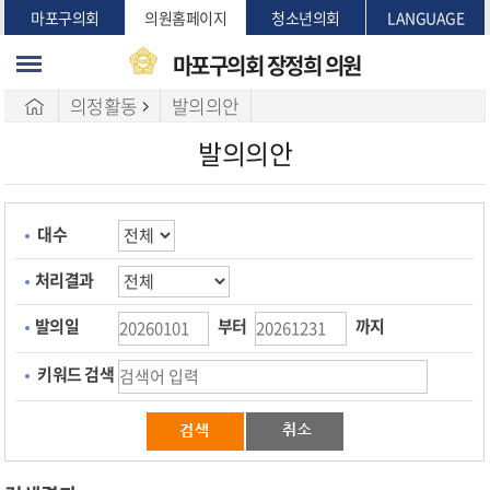
본문바로가기
마포구의회
의원홈페이지
청소년의회
LANGUAGE
마포구의회
장정희 의원
의정활동
발의의안
발의의안
대수
처리결과
발의일
부터
까지
키워드 검색