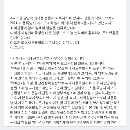
Video
○부의장 권영숙 좌석을 정돈하여 주시기 바랍니다. 성원이 되었으므로 제
283회 서울특별시 마포구의회 임시회 제2차 본회의를 개의하겠습니다.
회의진행에 앞서 양해의 말씀을 전하겠습니다.
나혜진 재정관리국장은 다른 일정으로 오늘 본회의에 참석하지 못하였음을
안내드립니다.
다음은 의회사무국장의 보고사항이 있겠습니다.
◦보고사항
○의회사무국장 신희선 의회사무국장 신희선입니다.
제283회 임시회 제1차 본회의 이후 보고사항을 말씀드리겠습니다.
2026년 4월 21일, 의회운영위원장으로부터 서울특별시 마포구의회 의원의
의정활동비 등의 지급에 관한 조례 일부개정조례안 외 4건이 의회운영위원
회 제안으로 채택되었다는 보고가 있어 본회의에 부의하였습니다.
2026년 4월 22일, 행정건설위원장으로부터 서울특별시 마포구 지방공무원
정원 조례 일부개정조례안 외 12건이 원안 가결되었고, 서울특별시 마포구
순환열차버스 운영에 관한 조례 일부개정조례안이 수정 가결되었다는 보고
가 있어 본회의에 부의하였으며, 같은 날, 복지도시위원장으로부터 서울특
별시 마포구 국가보훈대상자 예우 및 지원에 관한 조례 일부개정조례안 외 3
건이 원안 가결되었고, 서울특별시 마포구 양성평등 기본 조례 일부개정조
례안이 수정 가결되었으며, 도화우성아파트 재건축사업 정비구역 지정 및
정비계획 수립(안) 구의회 의견청취의 건이 원안 채택, 아현3구역 다목적 체
육시설 건립을 위한 아현재정비촉진계획 변경(안) 구의회 의견청취의 건이
조건부 채택되었다는 보고가 있어 본회의에 부의하였습니다.