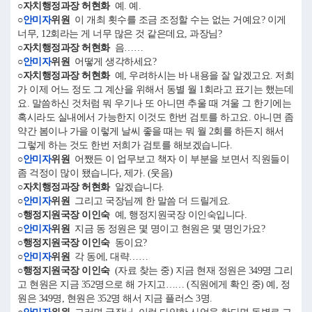
○자치행정과장 허현화
예. 예.
○
안미자
위원
이 개최 횟수를 조금 조정할 수는 없는 거예요? 이게
너무, 12회라는 게 너무 많은 것 같은데요, 과장님?
○자치행정과장 허현화
음……
○
안미자
위원
어떻게 생각하세요?
○자치행정과장 허현화
예, 우려하시는 바 내용을 잘 알겠고요. 저희
가 이제 어느 정도 그 계산을 위해서 동별 월 1회라고 표기는 했는데
요. 말씀하신 것처럼 뭐 우기나 또 아니면 추울 때 겨울 그 한기에는
혹시라도 실내에서 가능한지 이것도 한번 검토를 하고요. 아니면 좀
약간 봄이나 가을 이렇게 날씨 좋을 때는 뭐 월 2회를 하든지 해서
그렇게 하는 것도 한번 저희가 검토를 해보겠습니다.
○
안미자
위원
어쨌든 이 업무보고 책자 이 부분을 보면서 직원들이
좀 걱정이 많이 됐습니다, 제가. (웃음)
○자치행정과장 허현화
알겠습니다.
○
안미자
위원
그리고 국장님께 한 말씀 더 드릴게요.
○행정지원국장 이인숙
예, 행정지원국장 이인숙입니다.
○
안미자
위원
지금 동 정원은 몇 명이고 현원은 몇 명인가요?
○행정지원국장 이인숙
동이요?
○
안미자
위원
각 동에, 대략……
○행정지원국장 이인숙
(자료 찾는 중) 지금 현재 정원은 349명 그리
고 현원은 지금 352명으로 해 가지고…… (직원에게 확인 중) 예, 정
원은 349명, 현원은 352명 해서 지금 플러스 3명.