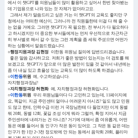
에서 이 챗GPT를 의원님들이 많이 활용하고 싶어서 한번 찾아봤는
데 기업용으로 나와 있는 것 자체가 없더라고요.
그래서 제가 말씀드리고 싶은 거는 이 챗GPT의 교육도 좋지만 구
청에서는 어떠한 예산이, 그러니까 전 직원들한테 이걸 다 해 줄 수
는 없을 거예요. 그러면 챗GPT가 꼭 필요한, 전 부서가 다 필요하다
고 하시겠지만 더 중요한 부서들에게는 먼저 우선적으로 차근차근
히 부서별로 해서 갈 수 있는 그런 계획을 좀 세워 주셨으면 어떤가
하는 상황에서 말씀드렸습니다.
○행정지원과장 김현정
이한동 위원님 질의에 답변드리겠습니다.
좋은 말씀 감사하고요. 저희가 좋은 방법이 있는지는 더 검토를 해
보겠고요. 챗GPT가 앞으로 더 많은 발전이 있을 것 같아서 내년에는
좀 더 내실 있고 효율성 있는 교육도 더 많이 하도록 하겠습니다.
○
이한동
위원
예, 수고하셨습니다.
자치행정과장님!
○자치행정과장 허현화
예, 자치행정과장 허현화입니다.
○
이한동
위원
우리 위원님들마다 다 고민하고 있는데, 11페이지예
요, 똑같이. 지금 주민센터 얼마나 어려운지 아시죠? 일도 많고 민원
도 많고 한데, 인력수급 이런 거 국장님한테 다 들었지만 이게 동별
뭐 20회, 동별 12회, 꽃길 조성 이게 뭐라 그럴까, 확정 지어서 지금
주민센터에 내려가는 건 아니죠? 거기에 대해서 좀 여유롭게, 어떤
동은 예를 들어서 동 인구가 작은 동이 있어요. 그 작은 동 같은 데는
인구가 한 1만 2~3천 정도밖에 안 되는 동에서 음악회 20회, 플리마