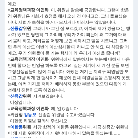
예요.
○교육정책과장 이연화
아, 위원님 말씀에 공감합니다. 그런데 함운
경 위원님은 저희가 초청을 해서 오신 건 아니고요. 그냥 들르셨습
니다. 저희가 초청을 하거나 모시거나 이러지는 않았습니다.
○
신종갑
위원
그러니까 그건 잘 모르겠고, 어차피 제가 봤을 때는 행
사가 있으면 당연히 그 자리에 우리가 가야 되는데 왜 그거에 대해
서 몰래 하고, 저희들을 어떻게 보면 배제하고 일을 치르냐고. 그러
면 우리 예산도 이번에 예산심사할 때 하나도 안 해요. 다 삭감할 거
예요. 우리 의원들이 못 가는 행사에 왜 우리가 예산을 줍니까?
○교육정책과장 이연화
위원님께서 말씀하시는 부분에 대해서 다음
번에 할 때는 반영을 하도록 하고요. 실은 저기에 서 계신 분들 보면
교장선생님들이 많이 계십니다. 어쨌든 저기는 지역구 의원님만 모
시고 그냥 작게 한 행사이기 때문에 전체 의원님들을 초청하지 못했
는데, 여러 가지로 저희가 배려하지 못한 부분이 있으면 다음에 개
선해서 진행하도록 하겠습니다.
○
신종갑
위원
지켜보겠습니다.
이상입니다.
○교육정책과장 이연화
예, 알겠습니다.
○위원장
강동오
신종갑 위원님 수고하셨습니다.
이한동 위원님 질의해 주십시오.
○
이한동
위원
서강·합정의 이한동 위원입니다. 지금 신종갑 위원님
이 왜 저희 위원장이 거기 왔냐에 대해서 말씀을 하셨는데……