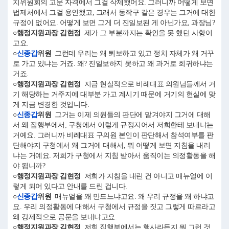
치위원회의 고문 자격에서 그걸 삭제했어요. 그러니까 어떻게 보면
법제처에서 그걸 용인했고, 그래서 동작구 같은 경우는 그거에 대한
규정이 없어요. 어떻게 보면 그게 더 진일보된 게 아닌가요, 과장님?
○행정지원과장 김현정
제가 그 부분까지는 확인을 못 했던 사항이
고요.
○
신종갑
위원
그런데 우리는 왜 퇴보하고 있고 정치 자체가 왜 거꾸
로 가고 있냐는 거죠. 왜? 진일보하지 못하고 왜 과거로 회귀하냐는
거죠.
○행정지원과장 김현정
지금 현실적으로 비례대표 의원님들께서 거
기 해당하는 거주지에 대부분 가고 계시기 때문에 거기의 현실에 맞
게 지금 변경한 것입니다.
○
신종갑
위원
그거는 이제 의원들의 판단에 맡겨야지 그거에 대해
서 왜 집행부에서, 구청에서 이렇게 규정지어서 저희한테 보내냐는
거예요. 그러니까 비례대표 구의원 본인이 판단해서 참석여부를 판
단해야지 구청에서 왜 그거에 대해서, 뭐 어떻게 보면 지침을 내리
냐는 거예요. 저희가 구청에서 지침 받아서 움직이는 의정활동을 해
야 됩니까?
○행정지원과장 김현정
저희가 지침을 내린 건 아니고 매뉴얼에 이
렇게 되어 있다고 안내를 드린 겁니다.
○
신종갑
위원
매뉴얼을 왜 만드느냐고요. 왜 우리 규정을 왜 하냐고
요. 우리 의정활동에 대해서 구청에서 규정을 짓고 그렇게 따르라고
왜 강제적으로 공문을 보내냐고요.
○행정지원과장 김현정
저희 집행부에서는 행사라든지 뭐 그런 것