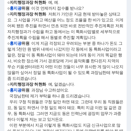
○자치행정과장 허현화
예, 예.
○
홍지광
위원
이것 언제까지 접수를 받나요?
○자치행정과장 허현화
저희가 가안은 지금 현재 받아놓은 상태고
요. 그 사업을 가지고 예산을 어느 정도 조율을 한 바가 있고요. 이게
어찌 됐든 추진을 하면서 연초 되면 바로 전반적인 추진계획은 저희
자치행정과가 수립을 하고 동에서는 이 특화사업별로 세부적으로
추진계획을 수립을 해서 동별로 추진할 계획입니다.
○
홍지광
위원
이게 지금 걱정되고 우려되는 부분 중 하나가 돈도 그
렇게 5천만 원 범위 내에서 나갔지만 각 동에서 동 특화사업이라고
말은, 정말 이 동 특화사업이 돼야 되는데 16개 동이 거의 똑같은 행
사, 비슷한 장소에 가서 경로당에 가서 음악회를 한다든지 지역의
무슨 키움센터라든지 어떤 이런 것들이 너무 유사한 게 많이 나오지
않을까 싶어서 정말 동 특화사업이 될 수 있도록 과장님한테 부탁을
좀 드리겠습니다.
○자치행정과장 허현화
예, 알겠습니다.
○
홍지광
위원
과장님 수고하셨어요.
국장님한테 제가 부탁을 하나 좀 드리겠습니다.
우리 구청 직원들은 구청 일만 하면 돼요. 그런데 우리 동 직원들은
요, 동 일도 하면서 구청 일도 해야 돼요. 특히 지금 이런 일 같은 경
우, 동 특화사업. 그러면 지금도 동은 인력난에 굉장히 업무가 과중
하다 이렇게 저는 보고 있거든요.
이런 부분에서 지금 이렇게 동 특화사업도 지금 신규사업으로 많