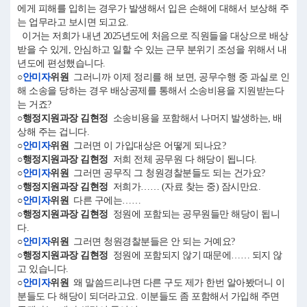
에게 피해를 입히는 경우가 발생해서 입은 손해에 대해서 보상해 주
는 업무라고 보시면 되고요.
이거는 저희가 내년 2025년도에 처음으로 직원들을 대상으로 배상
받을 수 있게, 안심하고 일할 수 있는 근무 분위기 조성을 위해서 내
년도에 편성했습니다.
○
안미자
위원
그러니까 이제 정리를 해 보면, 공무수행 중 과실로 인
해 소송을 당하는 경우 배상공제를 통해서 소송비용을 지원받는다
는 거죠?
○행정지원과장 김현정
소송비용을 포함해서 나머지 발생하는, 배
상해 주는 겁니다.
○
안미자
위원
그러면 이 가입대상은 어떻게 되나요?
○행정지원과장 김현정
저희 전체 공무원 다 해당이 됩니다.
○
안미자
위원
그러면 공무직 그 청원경찰분들도 되는 건가요?
○행정지원과장 김현정
저희가…… (자료 찾는 중) 잠시만요.
○
안미자
위원
다른 구에는……
○행정지원과장 김현정
정원에 포함되는 공무원들만 해당이 됩니
다.
○
안미자
위원
그러면 청원경찰분들은 안 되는 거예요?
○행정지원과장 김현정
정원에 포함되지 않기 때문에…… 되지 않
고 있습니다.
○
안미자
위원
왜 말씀드리냐면 다른 구도 제가 한번 알아봤더니 이
분들도 다 해당이 되더라고요. 이분들도 좀 포함해서 가입해 주면