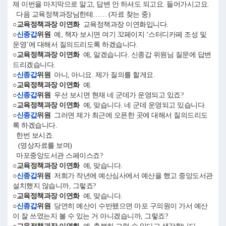
제 이번을 마지막으로 알고, 답변 안 하셔도 되고요. 들어가시고요.
다음 교육정책과장님한테…… (자료 찾는 중)
○교육정책과장 이연화
교육정책과장 이연화입니다.
○
신종갑
위원
예, 책자 보시면 여기 32페이지 ‘스터디카페 조성 및
운영’에 대해서 질의드리도록 하겠습니다.
○교육정책과장 이연화
예, 알겠습니다. 신종갑 위원님 질문에 답변
드리겠습니다.
○
신종갑
위원
아니, 아니요. 제가 질의를 할게요.
○교육정책과장 이연화
예.
○
신종갑
위원
우선 보시면 현재 네 군데가 운영되고 있죠?
○교육정책과장 이연화
예, 맞습니다. 네 군데 운영되고 있습니다.
○
신종갑
위원
그러면 제가 최근에 오픈한 곳에 대해서 질의드리도
록 하겠습니다.
한번 보시죠.
(영상자료를 보며)
마포중앙도서관 스페이스죠?
○교육정책과장 이연화
예, 맞습니다.
○
신종갑
위원
저희가 작년에 예산심사에서 예산을 했고 중앙도서관
설치했지 않습니까, 그렇죠?
○교육정책과장 이연화
예, 맞습니다.
○
신종갑
위원
당연히 예산이 수반됐으면 마포 구의원이 가서 예산
이 잘 쓰였는지 볼 수 있는 거 아니겠습니까, 그렇죠?