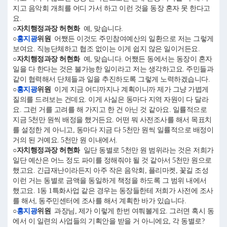
지고 음악회 개최를 어디 가서 하고 이런 것을 동장 혼자 못 한다고
요.
○자치행정과장 허현화
예, 맞습니다.
○
홍지광
위원
어쨌든 이것도 주민참여예산의 일환으로 저는 그렇게
보여요. 직능단체하고 협조 없이는 이게 쉽지 않은 일이거든요.
○자치행정과장 허현화
예, 맞습니다. 어쨌든 동에서는 동장이 혼자
일을 다 한다는 것은 불가능한 일이라고 저는 생각하고요. 주민들과
같이 협력해서 단체들과 일을 추진하도록 그렇게 노력하겠습니다.
○
홍지광
위원
이게 지금 어디까지나 계획이니까 제가 그냥 가볍게
질의를 드려보는 건데요. 이게 사실은 동마다 지역 자원이 다 달라
요. 그런 거를 고려를 해 가지고 한 건 아닌 것 같아요. 일률적으로
지금 5천만 원씩 배정을 했거든요. 어떤 뭐 사전조사를 해서 목표치
를 설정한 게 아니고, 동마다 지금 다 5천만 원씩 일률적으로 배정이
거의 된 거예요. 5천만 원 이내에서.
○자치행정과장 허현화
일단 동별로 5천만 원 범위라는 것은 저희가
일단 예산은 어느 정도 파이를 정해줘야 될 것 같아서 5천만 원으로
했고요. 긴급재난이라든지 아주 작은 음악회, 플리마켓, 꽃길 조성
이런 거는 동별로 금액을 동일하게 책정을 하도록 그 범위 내에서
했고요. 1동 1특화사업 같은 경우는 동장들한테 저희가 사전에 조사
를 해서, 동주민센터에 조사를 해서 계획한 바가 있습니다.
○
홍지광
위원
과장님, 제가 이렇게 한번 여쭤볼게요. 그러면 혹시 동
에서 이 일련의 사업들의 기획안을 받을 거 아니에요, 각 동별로?