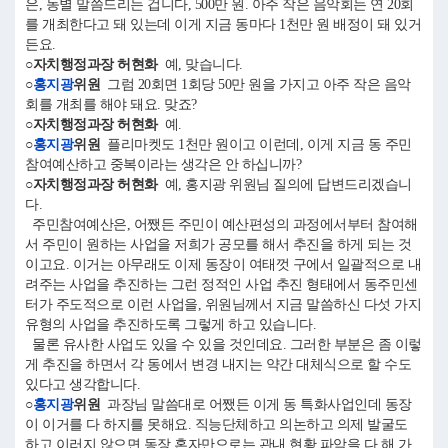
은, 동별 말씀드리는 겁니다, 500만 원. 아주 작은 음악회는 연 20회
를 개최한다고 돼 있는데 이게 지금 동마다 1천만 원 배정이 돼 있거
든요.
○자치행정과장 허현화
예, 맞습니다.
○
홍지광
위원
그럼 20회면 1회당 50만 원을 가지고 아주 작은 음악
회를 개최를 해야 돼요. 맞죠?
○자치행정과장 허현화
예.
○
홍지광
위원
플리마켓도 1천만 원이고 이런데, 이게 지금 동 주민
참여예산하고 중복이라는 생각은 안 하십니까?
○자치행정과장 허현화
예, 홍지광 위원님 질의에 답변드리겠습니
다.
주민참여예산은, 어쨌든 주민이 예산편성의 과정에서부터 참여해
서 주민이 원하는 사업을 저희가 공모를 해서 추진을 하게 되는 것
이고요. 이거는 아무래도 이제 동장이 여태껏 구에서 일괄적으로 내
려주는 사업을 추진하는 그런 정적인 사업 추진 형태에서 동주민센
터가 주도적으로 이런 사업을, 위원님께서 지금 말씀하신 다섯 가지
유형의 사업을 추진하도록 그렇게 하고 있습니다.
물론 유사한 사업도 있을 수 있을 것인데요. 그러한 부분은 좀 이렇
게 추진을 하면서 각 동에서 변경 내지는 약간 대체식으로 할 수도
있다고 생각합니다.
○
홍지광
위원
과장님 말씀대로 어쨌든 이게 동 특화사업인데 동장
이 이거를 다 하지를 못해요. 직능단체하고 의논하고 의제 발굴도
하고 이러지 않으면 동장 혼자만으로는 관내 현황 파악을 다 해 가