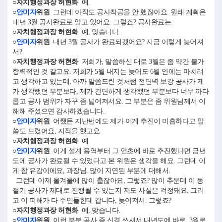
○자치행정과장 허현화
예.
○
안미자
위원
그런데 아직도 공사착공을 안 했잖아요. 원래 계획은
내년 3월 공사완료로 알고 있어요. 그렇죠? 공사완료는.
○자치행정과장 허현화
예, 맞습니다.
○
안미자
위원
내년 3월 공사가 완료되겠어요? 지금 이렇게 늦어져
서?
○자치행정과장 허현화
저희가, 말씀하신 대로 3월은 좀 약간 불가
항력적인 것 같고요. 저희가 5월 내지는 늦어도 6월 안에는 마치려
고 생각하고 있는데, 아까 말씀드린 것처럼 전단벽 보강 공사가 제
가 생각했던 부분보다, 제가 간단하게 생각했던 부분보다 너무 까다
롭고 공사 범위가 자꾸 좀 넓어져서요. 그 부분은 좀 위원님께서 이
해해 주셨으면 감사하겠습니다.
○
안미자
위원
어쨌든 지난번에도 제가 이게 추진이 미흡하다고 말
씀도 드렸어요, 지적을 했고요.
○자치행정과장 허현화
예.
○
안미자
위원
이게 설계 용역부터 그 연초에 바로 추진했다면 금년
도에 공사가 완료될 수 있었다고 본 위원은 생각을 해요. 그런데 이
게 참 유감이에요, 과장님. 많이 지연된 부분에 대해서.
그런데 이제 올겨울에 많이 춥잖아요, 그렇죠? 많이 추운데 이 동
절기 공사가 제대로 진행될 수 있는지 저도 사실은 걱정돼요. 그리
고 이 피해가 다 주민들한테 갑니다, 늦어져서. 그렇죠?
○자치행정과장 허현화
예, 맞습니다.
○
안미자
위원
이런 부분 공사 좀 신경 쓰셔서 내년도에 바로, 3월로