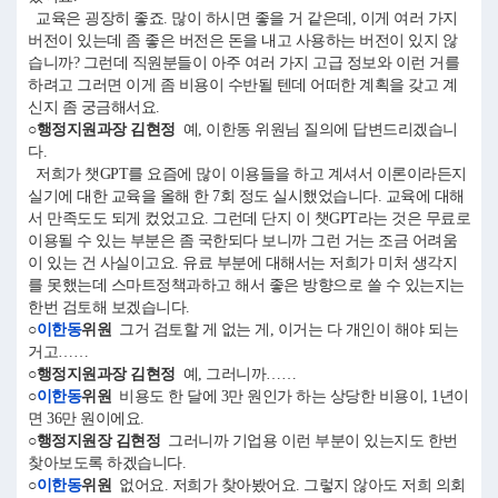
교육은 굉장히 좋죠. 많이 하시면 좋을 거 같은데, 이게 여러 가지
버전이 있는데 좀 좋은 버전은 돈을 내고 사용하는 버전이 있지 않
습니까? 그런데 직원분들이 아주 여러 가지 고급 정보와 이런 거를
하려고 그러면 이게 좀 비용이 수반될 텐데 어떠한 계획을 갖고 계
신지 좀 궁금해서요.
○행정지원과장 김현정
예, 이한동 위원님 질의에 답변드리겠습니
다.
저희가 챗GPT를 요즘에 많이 이용들을 하고 계셔서 이론이라든지
실기에 대한 교육을 올해 한 7회 정도 실시했었습니다. 교육에 대해
서 만족도도 되게 컸었고요. 그런데 단지 이 챗GPT라는 것은 무료로
이용될 수 있는 부분은 좀 국한되다 보니까 그런 거는 조금 어려움
이 있는 건 사실이고요. 유료 부분에 대해서는 저희가 미처 생각지
를 못했는데 스마트정책과하고 해서 좋은 방향으로 쓸 수 있는지는
한번 검토해 보겠습니다.
○
이한동
위원
그거 검토할 게 없는 게, 이거는 다 개인이 해야 되는
거고……
○행정지원과장 김현정
예, 그러니까……
○
이한동
위원
비용도 한 달에 3만 원인가 하는 상당한 비용이, 1년이
면 36만 원이에요.
○행정지원장 김현정
그러니까 기업용 이런 부분이 있는지도 한번
찾아보도록 하겠습니다.
○
이한동
위원
없어요. 저희가 찾아봤어요. 그렇지 않아도 저희 의회