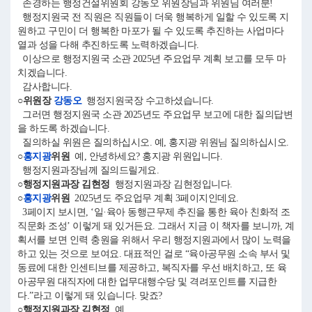
존경하는 행정건설위원회 강동오 위원장님과 위원님 여러분!
행정지원국 전 직원은 직원들이 더욱 행복하게 일할 수 있도록 지
원하고 구민이 더 행복한 마포가 될 수 있도록 추진하는 사업마다
열과 성을 다해 추진하도록 노력하겠습니다.
이상으로 행정지원국 소관 2025년 주요업무 계획 보고를 모두 마
치겠습니다.
감사합니다.
○위원장
강동오
행정지원국장 수고하셨습니다.
그러면 행정지원국 소관 2025년도 주요업무 보고에 대한 질의답변
을 하도록 하겠습니다.
질의하실 위원은 질의하십시오. 예, 홍지광 위원님 질의하십시오.
○
홍지광
위원
예, 안녕하세요? 홍지광 위원입니다.
행정지원과장님께 질의드릴게요.
○행정지원과장 김현정
행정지원과장 김현정입니다.
○
홍지광
위원
2025년도 주요업무 계획 3페이지인데요.
3페이지 보시면, ‘일·육아 동행근무제 추진을 통한 육아 친화적 조
직문화 조성’ 이렇게 돼 있거든요. 그래서 지금 이 책자를 보니까, 계
획서를 보면 인력 충원을 위해서 우리 행정지원과에서 많이 노력을
하고 있는 것으로 보여요. 대표적인 걸로 “육아공무원 소속 부서 및
동료에 대한 인센티브를 제공하고, 복직자를 우선 배치하고, 또 육
아공무원 대직자에 대한 업무대행수당 및 격려포인트를 지급한
다.”라고 이렇게 돼 있습니다. 맞죠?
○행정지원과장 김현정
예.