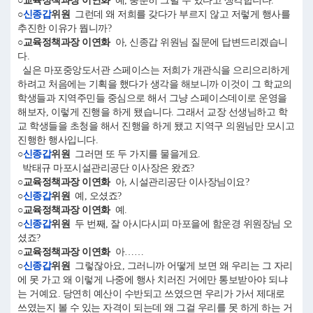
○교육정책과장 이연화
예, 충분히 그럴 수 있다고 생각합니다.
○
신종갑
위원
그런데 왜 저희를 갖다가 부르지 않고 저렇게 행사를
추진한 이유가 뭡니까?
○교육정책과장 이연화
아, 신종갑 위원님 질문에 답변드리겠습니
다.
실은 마포중앙도서관 스페이스는 저희가 개관식을 으리으리하게
하려고 처음에는 기획을 했다가 생각을 해보니까 이것이 그 학교의
학생들과 지역주민들 중심으로 해서 그냥 스페이스데이로 운영을
해보자, 이렇게 진행을 하게 됐습니다. 그래서 교장 선생님하고 학
교 학생들을 초청을 해서 진행을 하게 됐고 지역구 의원님만 모시고
진행한 행사입니다.
○
신종갑
위원
그러면 또 두 가지를 물을게요.
박태규 마포시설관리공단 이사장은 왔죠?
○교육정책과장 이연화
아, 시설관리공단 이사장님이요?
○
신종갑
위원
예, 오셨죠?
○교육정책과장 이연화
예.
○
신종갑
위원
두 번째, 잘 아시다시피 마포을에 함운경 위원장님 오
셨죠?
○교육정책과장 이연화
아……
○
신종갑
위원
그렇잖아요, 그러니까 어떻게 보면 왜 우리는 그 자리
에 못 가고 왜 이렇게 나중에 행사 치러진 거에만 통보받아야 되냐
는 거예요. 당연히 예산이 수반되고 쓰였으면 우리가 가서 제대로
쓰였는지 볼 수 있는 자격이 되는데 왜 그걸 우리를 못 하게 하는 거