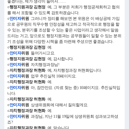
좋겠다는, 제가 생각이 들어서……
○행정지원과장 김현정
예, 그 부분은 저희가 행정공제회하고 협의
를 해서 포함될 수 있도록 검토하겠습니다.
○
안미자
위원
그러니까 정리를 해보면 본 위원은 이 배상공제 가입
으로 공무원의 직무수행 안정성을 제고하고 적극적으로 행정을 할
수 있는, 분위기를 조성할 수 있는 좋은 사업이라고 생각해서 말씀
드리는 거고, 앞으로도 행정지원과는 공무원들이 일할 수 있는 분위
기 조성을 위해 다양한 시책을 좀 마련해 주셨으면 좋겠습니다.
○행정지원과장 김현정
예.
○
안미자
위원
들어가시고요.
○행정지원과장 김현정
예, 감사합니다.
○
안미자
위원
자치행정과장님!
○자치행정과장 허현화
예, 자치행정과장 허현화입니다.
○
안미자
위원
업무 추진실적 10페이지요.
○자치행정과장 허현화
예.
○
안미자
위원
아, 잠깐만요. (자료 찾는 중) 10페이지요. 추진실적입
니다.
○자치행정과장 허현화
예.
○
안미자
위원
상생위원회에 대해서 질의할게요.
○자치행정과장 허현화
예.
○
안미자
위원
과장님, 지난 11월 19일에 상생위원회 성과보고하셨
죠?
○자치행정과장 허현화
예, 맞습니다.