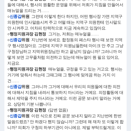
들에 대해서, 행사의 원활한 운영을 위해서 저희가 지침을 만들어서
매뉴얼을 드리는 거……
○
신종갑
위원
그런데 이렇게 한다 하지만, 어떤 행사장 가면 지역구
의원한테 인사말씀시켜 주고 어떨 때는 지역구 의원한테 인사말도
안 시켜주고. 어차피 탄력적으로 지금 계속하고 있잖아요.
○행정지원과장 김현정
그거는, 저희는 매뉴얼을……
○
신종갑
위원
지난번에 보세요. 합정동의 페스타 행사 때 보면 지역
구 행사였잖아요. 그런데 지역구 의원님들한테 마이크 안 주고 그냥
구청장님하고 지역위원장님만 하고 끝났지 않습니까? 그러니까 어
떻게 보면 고무줄처럼 의전하고 있는데 매뉴얼이 뭔 필요 있어요,
지금요.
○행정지원과장 김현정
매뉴얼을, 규정을 두고 있는 거고요. 행사는
거기에 맞춰서 하는데 그때그때 그 행사에 맞게끔 하는 거지 이
건……
○
신종갑
위원
그러니까 그거에 대해서 우리의 의원들에 대한 의전
에 대해서 지침을 내려서 통보하지 마시라는 거예요. 의정활동에 대
해서 제약을 주지 마시라는 거예요. 이런 공문 보내지 말라는 거예
요. 상당히 기분 나쁩니다.
○행정지원과장 김현정
(답변 없음)
○
신종갑
위원
이런 식으로 진짜 공문 보내지 말라고 지난번에 한번
말씀드렸죠? 안 하겠다 했지 않습니까? 그런데 왜 재차 또 이렇게 합
니까? 의회가 구청의 하부기관이 아니에요. 제발 부탁드릴게요. 이