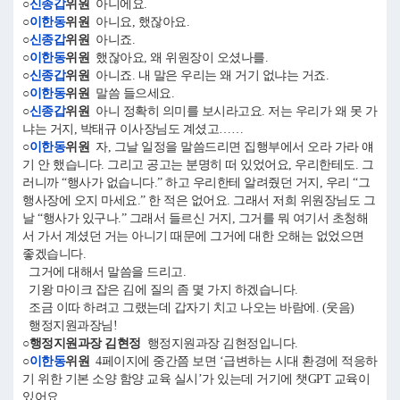
○
신종갑
위원
아니에요.
○
이한동
위원
아니요, 했잖아요.
○
신종갑
위원
아니죠.
○
이한동
위원
했잖아요, 왜 위원장이 오셨나를.
○
신종갑
위원
아니죠. 내 말은 우리는 왜 거기 없냐는 거죠.
○
이한동
위원
말씀 들으세요.
○
신종갑
위원
아니 정확히 의미를 보시라고요. 저는 우리가 왜 못 가
냐는 거지, 박태규 이사장님도 계셨고……
○
이한동
위원
자, 그날 일정을 말씀드리면 집행부에서 오라 가라 얘
기 안 했습니다. 그리고 공고는 분명히 떠 있었어요, 우리한테도. 그
러니까 “행사가 없습니다.” 하고 우리한테 알려줬던 거지, 우리 “그
행사장에 오지 마세요.” 한 적은 없어요. 그래서 저희 위원장님도 그
날 “행사가 있구나.” 그래서 들르신 거지, 그거를 뭐 여기서 초청해
서 가서 계셨던 거는 아니기 때문에 그거에 대한 오해는 없었으면
좋겠습니다.
그거에 대해서 말씀을 드리고.
기왕 마이크 잡은 김에 질의 좀 몇 가지 하겠습니다.
조금 이따 하려고 그랬는데 갑자기 치고 나오는 바람에. (웃음)
행정지원과장님!
○행정지원과장 김현정
행정지원과장 김현정입니다.
○
이한동
위원
4페이지에 중간쯤 보면 ‘급변하는 시대 환경에 적응하
기 위한 기본 소양 함양 교육 실시’가 있는데 거기에 챗GPT 교육이
있어요.