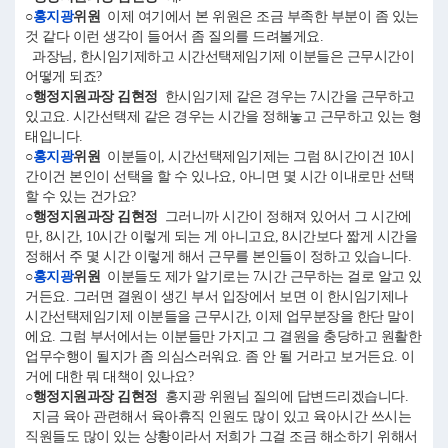
○
홍지광
위원
이제 여기에서 본 위원은 조금 부족한 부분이 좀 있는
것 같다 이런 생각이 들어서 좀 질의를 드려볼게요.
과장님, 한시임기제하고 시간선택제임기제 이분들은 근무시간이
어떻게 되죠?
○행정지원과장 김현정
한시임기제 같은 경우는 7시간을 근무하고
있고요. 시간선택제 같은 경우는 시간을 정해놓고 근무하고 있는 형
태입니다.
○
홍지광
위원
이분들이, 시간선택제임기제는 그럼 8시간이건 10시
간이건 본인이 선택을 할 수 있나요, 아니면 몇 시간 이내로만 선택
할 수 있는 건가요?
○행정지원과장 김현정
그러니까 시간이 정해져 있어서 그 시간에
만, 8시간, 10시간 이렇게 되는 게 아니고요, 8시간보다 짧게 시간을
정해서 주 몇 시간 이렇게 해서 근무를 본인들이 정하고 있습니다.
○
홍지광
위원
이분들도 제가 알기로는 7시간 근무하는 걸로 알고 있
거든요. 그러면 결원이 생긴 부서 입장에서 보면 이 한시임기제나
시간선택제임기제 이분들을 근무시간, 이제 업무분장을 한단 말이
에요. 그럼 부서에서는 이분들만 가지고 그 결원을 충당하고 원활한
업무수행이 될지가 좀 의심스러워요. 좀 안 될 거라고 보거든요. 이
거에 대한 뭐 대책이 있나요?
○행정지원과장 김현정
홍지광 위원님 질의에 답변드리겠습니다.
지금 육아 관련해서 육아휴직 인원도 많이 있고 육아시간 쓰시는
직원들도 많이 있는 상황이라서 저희가 그걸 조금 해소하기 위해서