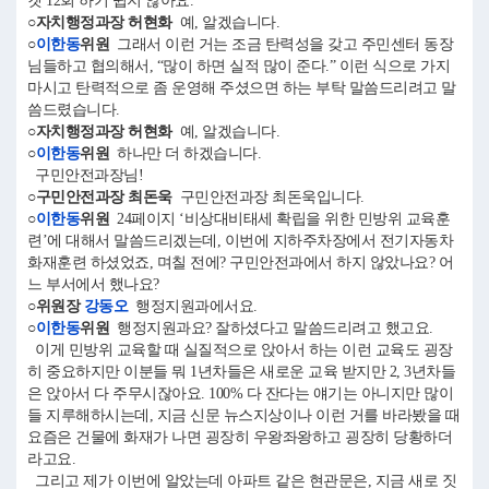
켓 12회 하기 쉽지 않아요.
○자치행정과장 허현화
예, 알겠습니다.
○
이한동
위원
그래서 이런 거는 조금 탄력성을 갖고 주민센터 동장
님들하고 협의해서, “많이 하면 실적 많이 준다.” 이런 식으로 가지
마시고 탄력적으로 좀 운영해 주셨으면 하는 부탁 말씀드리려고 말
씀드렸습니다.
○자치행정과장 허현화
예, 알겠습니다.
○
이한동
위원
하나만 더 하겠습니다.
구민안전과장님!
○구민안전과장 최돈욱
구민안전과장 최돈욱입니다.
○
이한동
위원
24페이지 ‘비상대비태세 확립을 위한 민방위 교육훈
련’에 대해서 말씀드리겠는데, 이번에 지하주차장에서 전기자동차
화재훈련 하셨었죠, 며칠 전에? 구민안전과에서 하지 않았나요? 어
느 부서에서 했나요?
○위원장
강동오
행정지원과에서요.
○
이한동
위원
행정지원과요? 잘하셨다고 말씀드리려고 했고요.
이게 민방위 교육할 때 실질적으로 앉아서 하는 이런 교육도 굉장
히 중요하지만 이분들 뭐 1년차들은 새로운 교육 받지만 2, 3년차들
은 앉아서 다 주무시잖아요. 100% 다 잔다는 얘기는 아니지만 많이
들 지루해하시는데, 지금 신문 뉴스지상이나 이런 거를 바라봤을 때
요즘은 건물에 화재가 나면 굉장히 우왕좌왕하고 굉장히 당황하더
라고요.
그리고 제가 이번에 알았는데 아파트 같은 현관문은, 지금 새로 짓