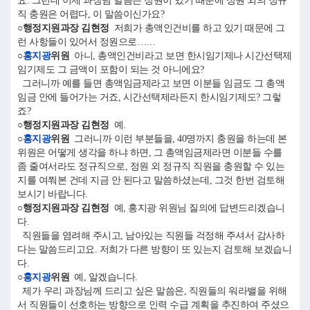
요. 그런데 이제 과장님 말씀은 정원이 있기 때문에 정원 외의 정규
직 충원은 어렵다, 이 말씀이신가요?
○행정지원과장 김현정
저희가 총액인건비를 하고 있기 때문에 그
런 사항들이 있어서 정원으로……
○
홍지광
위원
아니, 총액인건비라고 보면 한시임기제나 시간선택제
임기제도 그 금액이 포함이 되는 것 아니에요?
그러니까 예를 들면 총액임금제라고 보면 이분들 임금도 그 총액
임금 안에 들어가는 거죠, 시간선택제라든지 한시임기제도? 그렇
죠?
○행정지원과장 김현정
예.
○
홍지광
위원
그러니까 이런 부분들을, 40명까지 충원을 하는데 본
위원은 어떻게 생각을 하냐 하면, 그 총액임금제라면 이분들 수를
좀 줄여서라도 정규직으로, 정원 외 정규직 직원을 충원할 수 있는
지를 여쭤본 건데 지금 안 된다고 말씀하셨는데, 그것 한번 검토해
보시기 바랍니다.
○행정지원과장 김현정
예, 홍지광 위원님 질의에 답변드리겠습니
다.
직원들을 염려해 주시고, 남아있는 직원들 걱정해 주셔서 감사하
다는 말씀드리고요. 저희가 다른 방향이 또 있는지 검토해 보겠습니
다.
○
홍지광
위원
예, 알겠습니다.
제가 우리 과장님께 드리고 싶은 말씀은, 직원들의 워라밸을 위해
서 직원들이 선호하는 방향으로 인력 수급 계획을 추진하여 주셨으