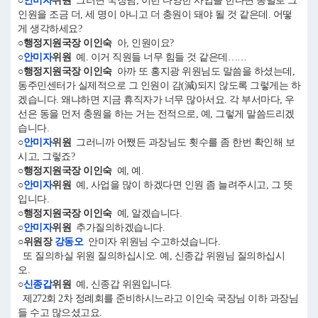
○
안미자
위원
그러면 국장님, 이런 다양한 사업을 한다면 동별로 그
인원을 조금 더, 세 명이 아니고 더 충원이 돼야 될 것 같은데. 어떻
게 생각하세요?
○행정지원국장 이인숙
아, 인원이요?
○
안미자
위원
예. 이거 직원들 너무 힘들 것 같은데……
○행정지원국장 이인숙
아까 또 홍지광 위원님도 말씀을 하셨는데,
동주민센터가 실제적으로 그 인원이 감(減)되지 않도록 그렇게는 하
겠습니다. 왜냐하면 지금 휴직자가 너무 많아서요. 각 부서마다, 우
선은 동을 먼저 충원을 하는 거는 전적으로, 예, 그렇게 말씀드리겠
습니다.
○
안미자
위원
그러니까 어쨌든 과장님도 횟수를 좀 한번 확인해 보
시고, 그렇죠?
○행정지원국장 이인숙
예, 예.
○
안미자
위원
예, 사업을 많이 하겠다면 인원 좀 늘려주시고, 그 뜻
입니다.
○행정지원국장 이인숙
예, 알겠습니다.
○
안미자
위원
추가질의하겠습니다.
○위원장
강동오
안미자 위원님 수고하셨습니다.
또 질의하실 위원 질의하십시오. 예, 신종갑 위원님 질의하십시
오.
○
신종갑
위원
예, 신종갑 위원입니다.
제272회 2차 정례회를 준비하시느라고 이인숙 국장님 이하 과장님
들 수고 많으셨고요.