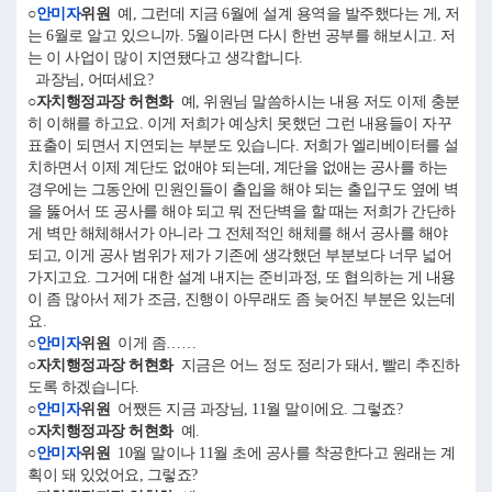
○
안미자
위원
예, 그런데 지금 6월에 설계 용역을 발주했다는 게, 저
는 6월로 알고 있으니까. 5월이라면 다시 한번 공부를 해보시고. 저
는 이 사업이 많이 지연됐다고 생각합니다.
과장님, 어떠세요?
○자치행정과장 허현화
예, 위원님 말씀하시는 내용 저도 이제 충분
히 이해를 하고요. 이게 저희가 예상치 못했던 그런 내용들이 자꾸
표출이 되면서 지연되는 부분도 있습니다. 저희가 엘리베이터를 설
치하면서 이제 계단도 없애야 되는데, 계단을 없애는 공사를 하는
경우에는 그동안에 민원인들이 출입을 해야 되는 출입구도 옆에 벽
을 뚫어서 또 공사를 해야 되고 뭐 전단벽을 할 때는 저희가 간단하
게 벽만 해체해서가 아니라 그 전체적인 해체를 해서 공사를 해야
되고, 이게 공사 범위가 제가 기존에 생각했던 부분보다 너무 넓어
가지고요. 그거에 대한 설계 내지는 준비과정, 또 협의하는 게 내용
이 좀 많아서 제가 조금, 진행이 아무래도 좀 늦어진 부분은 있는데
요.
○
안미자
위원
이게 좀……
○자치행정과장 허현화
지금은 어느 정도 정리가 돼서, 빨리 추진하
도록 하겠습니다.
○
안미자
위원
어쨌든 지금 과장님, 11월 말이에요. 그렇죠?
○자치행정과장 허현화
예.
○
안미자
위원
10월 말이나 11월 초에 공사를 착공한다고 원래는 계
획이 돼 있었어요, 그렇죠?