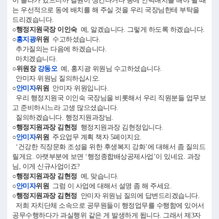
이 올라가 있으니까 결원이 생긴다거나 동에 인력배치를 해야 될 때
는 우선적으로 동에 배치를 해 주실 것을 우리 국장님한테 부탁을
드리겠습니다.
○행정지원국장 이인숙
예, 알겠습니다. 그렇게 하도록 하겠습니다.
○
홍지광
위원
수고하셨습니다.
추가질의는 다음에 하겠습니다.
마치겠습니다.
○위원장
강동오
예, 홍지광 위원님 수고하셨습니다.
안미자 위원님 질의하십시오.
○
안미자
위원
안미자 위원입니다.
우리 행정지원국 이인숙 국장님을 비롯해서 우리 직원분들 업무보
고 준비하시느라 고생 많으셨습니다.
질의하겠습니다. 행정지원과장님.
○행정지원과장 김현정
행정지원과장 김현정입니다.
○
안미자
위원
주요업무 계획 책자 5페이지요.
‘건강한 직장문화 조성을 위한 후생복지 강화’에 대해서 좀 질의드
릴게요. 아랫부분에 보면 ‘행정종합배상공제사업’이 있네요. 과장
님, 이게 신규사업이죠?
○행정지원과장 김현정
예, 맞습니다.
○
안미자
위원
그럼 이 사업에 대해서 설명 좀 해 주세요.
○행정지원과장 김현정
안미자 위원님 질의에 답변드리겠습니다.
저희 자치단체 소속으로 공무원들이 행정업무를 수행함에 있어서
공무수행하다가 과실행위 같은 게 발생하게 됩니다. 그래서 제3자