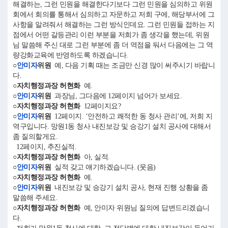
해결하는, 그런 민원을 해결한다기보다 그런 민원을 심의하고 위원
회에서 회의를 통해서 심의하고 자문하고 저희 구에, 해당부서에 그
사항을 알려줘서 해결하는 그런 방식인데요. 그런 민원들 접하는 지
점에서 어떤 갈등관리 이런 부분을 저희가 좀 생각을 했는데, 위원
님 말씀해 주신 대로 그런 부분에 좀 더 역점을 둬서 다음에는 그 역
량강화교육에 반영하도록 하겠습니다.
○
안미자
위원
예, 다음 기획 때는 조금만 신경 많이 써주시기 바랍니
다.
○자치행정과장 허현화
예.
○
안미자
위원
과장님, 그다음에 12페이지 넘어가 보세요.
○자치행정과장 허현화
12페이지요?
○
안미자
위원
12페이지. ‘안전하고 쾌적한 동 청사 관리’에, 저희 지
역구입니다. 망원1동 청사 내진보강 및 승강기 설치 공사에 대해서
좀 질의할게요.
12페이지, 추진실적.
○자치행정과장 허현화
아, 실적.
○
안미자
위원
실적 갖고 얘기하겠습니다. (웃음)
○자치행정과장 허현화
예.
○
안미자
위원
내진보강 및 승강기 설치 공사, 현재 진행 상황을 좀
말씀해 주세요.
○자치행정과장 허현화
예, 안미자 위원님 질의에 답변드리겠습니
다.