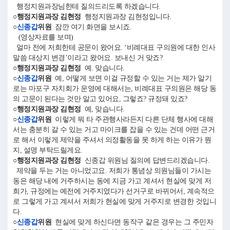
행정지원과장님한테 질의드리도록 하겠습니다.
○행정지원과장 김현정
행정지원과장 김현정입니다.
○
신종갑
위원
잠깐 여기 화면을 보시죠.
(영상자료를 보며)
얼마 전에 저희한테 공문이 왔어요. ‘비례대표 구의원에 대한 인사
말씀 대상지 변경’이라고 왔어요. 보내신 거 맞죠?
○행정지원과장 김현정
예. 맞습니다.
○
신종갑
위원
예, 어떻게 보면 이걸 규정할 수 있는 거는 제가 알기
로는 마포구 자치회가 운영에 대해서는, 비례대표 구의원은 해당 동
의 고문이 된다는 것만 알고 있어요, 그렇죠? 규정돼 있죠?
○행정지원과장 김현정
예, 맞습니다.
○
신종갑
위원
이렇게 뭐 타 주관행사라든지 다른 단체 행사에 대해
서는 충분히 갈 수 있는 거고 마이크를 잡을 수 있는 건데 어떤 근거
로 해서 이렇게 제약을 주셔서 의정활동을 못 하게 하는 이유가 뭔
지, 설명 부탁드릴게요.
○행정지원과장 김현정
신종갑 위원님 질의에 답변드리겠습니다.
제약을 두는 거는 아니었고요. 저희가 통념상 의원님들이 가시는
동은 해당 내에 거주하시는 동에 지금 가고 계셔서 현실에 맞게 저
희가, 규정에는 예전에 거주지였다가 선거구로 바뀌어서, 계속적으
로 그렇게 가고 계셔서 저희가 현실에 맞게 거주지로 변경한 것입니
다.
○
신종갑
위원
현실에 맞게 하신다면 동작구 같은 경우는 그 주민자