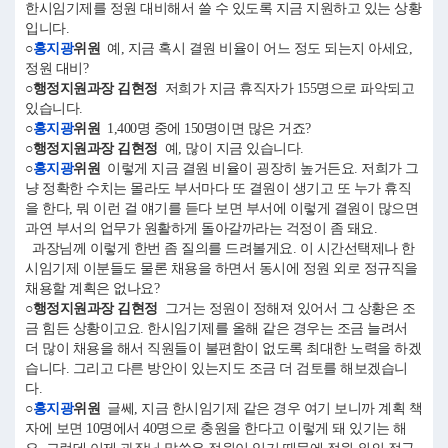
한시임기제를 정원 대비해서 쓸 수 있도록 지금 지원하고 있는 상황
입니다.
○
홍지광
위원
예, 지금 혹시 결원 비율이 어느 정도 되는지 아세요,
정원 대비?
○행정지원과장 김현정
저희가 지금 휴직자가 155명으로 파악되고
있습니다.
○
홍지광
위원
1,400명 중에 150명이면 많은 거죠?
○행정지원과장 김현정
예, 많이 지금 있습니다.
○
홍지광
위원
이렇게 지금 결원 비율이 굉장히 높거든요. 저희가 그
냥 정확한 수치는 몰라도 부서마다 또 결원이 생기고 또 누가 휴직
을 한다, 뭐 이런 걸 얘기를 듣다 보면 부서에 이렇게 결원이 많으면
과연 부서의 업무가 원활하게 돌아갈까라는 걱정이 좀 돼요.
과장님께 이렇게 한번 좀 질의를 드려볼게요. 이 시간선택제나 한
시임기제 이분들도 물론 채용을 하면서 동시에 정원 외로 정규직을
채용할 계획은 없나요?
○행정지원과장 김현정
그거는 정원이 정해져 있어서 그 상황은 조
금 힘든 상황이고요. 한시임기제를 올해 같은 경우는 조금 늘려서
더 많이 채용을 해서 직원들이 불편함이 없도록 최대한 노력을 하겠
습니다. 그리고 다른 방안이 있는지도 조금 더 검토를 해보겠습니
다.
○
홍지광
위원
글쎄, 지금 한시임기제 같은 경우 여기 보니까 계획 책
자에 보면 10명에서 40명으로 충원을 한다고 이렇게 돼 있기는 해