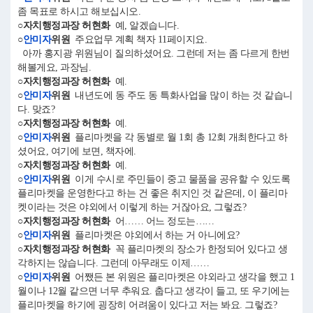
좀 목표로 하시고 해보십시오.
○자치행정과장 허현화
예, 알겠습니다.
○
안미자
위원
주요업무 계획 책자 11페이지요.
아까 홍지광 위원님이 질의하셨어요. 그런데 저는 좀 다르게 한번
해볼게요, 과장님.
○자치행정과장 허현화
예.
○
안미자
위원
내년도에 동 주도 동 특화사업을 많이 하는 것 같습니
다. 맞죠?
○자치행정과장 허현화
예.
○
안미자
위원
플리마켓을 각 동별로 월 1회 총 12회 개최한다고 하
셨어요, 여기에 보면, 책자에.
○자치행정과장 허현화
예.
○
안미자
위원
이게 수시로 주민들이 중고 물품을 공유할 수 있도록
플리마켓을 운영한다고 하는 건 좋은 취지인 것 같은데, 이 플리마
켓이라는 것은 야외에서 이렇게 하는 거잖아요, 그렇죠?
○자치행정과장 허현화
어…… 어느 정도는……
○
안미자
위원
플리마켓은 야외에서 하는 거 아니에요?
○자치행정과장 허현화
꼭 플리마켓의 장소가 한정되어 있다고 생
각하지는 않습니다. 그런데 아무래도 이제……
○
안미자
위원
어쨌든 본 위원은 플리마켓은 야외라고 생각을 했고 1
월이나 12월 같으면 너무 추워요. 춥다고 생각이 들고, 또 우기에는
플리마켓을 하기에 굉장히 어려움이 있다고 저는 봐요. 그렇죠?