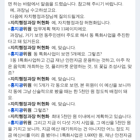
면 하는 바람에서 말씀을 드렸습니다. 참고해 주시기 바랍니다.
예, 과장님 수고하셨고요.
다음에 자치행정과장님께 질의드릴게요.
○자치행정과장 허현화
예, 자치행정과장 허현화입니다.
○
홍지광
위원
업무계획 책자 11페이지에요.
과장님, 거기 보면 동주민센터 주도로 해서 동 특화사업을 추진한
다고 돼 있거든요.
○자치행정과장 허현화
예, 맞습니다.
○
홍지광
위원
동 특화사업이 보면 5개예요. 그렇죠?
1동 1특화사업하고 긴급 재난·안전자금 운용하는 것하고, 아주 작
은 음악회 개최하는 것, 플리마켓 운영하는 것, 또 꽃길 조성사업, 맞
죠?
○자치행정과장 허현화
예, 맞습니다.
○
홍지광
위원
이 5개가 각 동으로 보면, 본 위원이 이 예산을 보니까
각 동에 그냥 산술적으로 봤을 때는 한 5천만 원 정도씩 배정이 돼
요.
○자치행정과장 허현화
예, 맞습니다.
○
홍지광
위원
그렇죠?
○자치행정과장 허현화
최대 5천만 원 이내에서 계획하고 있습니다.
○
홍지광
위원
그리고 지금 이 다섯 가지 사업을, 그 예산을 5천만 원
을 가지고 보니까, 지금 예산 얘기하자는 건 아니지만 어느 정도 지
금 예산서를 미리 좀 봤더니 1특화사업은 1,600만 원, 재난·안전자금