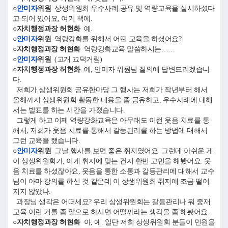
○
안미자
위원
상생위원회 우수사례 공유 및 역량교육을 실시하셨다
고 되어 있어요, 여기 책에.
○자치행정과장 허현화
예.
○
안미자
위원
역량강화를 위해서 어떤 교육을 하셨어요?
○자치행정과장 허현화
역량강화교육 말씀하시는……
○
안미자
위원
(고개 끄덕거림)
○자치행정과장 허현화
예, 안미자 위원님 질의에 답변드리겠습니
다.
저희가 상생위원회 공유한마당 그 행사는 저희가 작년부터 해서
올해까지 상생위원회 활동한 내용을 좀 공유하고, 우수사례에 대해
서는 발표를 하는 시간을 가졌습니다.
그렇게 하고 이제 역량강화교육은 아무래도 이런 웃음 치료를 통
해서, 저희가 웃음 치료를 통해서 갈등관리를 하는 방법에 대해서
그런 교육을 했습니다.
○
안미자
위원
그날 행사를 보면 좋은 취지였어요. 그런데 아쉬운 게
이 상생위원회가, 이게 취지에 맞는 건지 한번 고민을 해봤어요. 웃
음 치료를 하셨잖아요, 웃음을 통한 소통과 갈등관리에 대해서 교수
님이 아마 강의를 하신 것 같은데 이 상생위원회 취지에 조금 떨어
지지 않았나.
과장님 생각은 어떠세요? 우리 상생위원회는 갈등관리나 뭐 중재
교육 이런 거를 좀 앞으로 하시면 어떨까라는 생각을 좀 해봤어요.
○자치행정과장 허현화
아, 예. 일단 저희 상생위원회 분들이 민원을