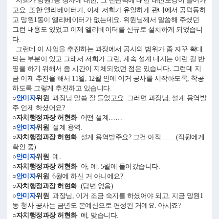
저희가 망원1동 청사에 대한, 그 전단벽에 대한 내진보강이 들어가
고요. 또한 엘리베이터가, 이제 저희가 유일하게 관내에서 공덕동하
고 망원1동이 엘리베이터가 없는데요. 위원님께서 말씀해 주셨던
그런 내용도 있었고 이제 엘리베이터를 신규로 설치하게 되었습니
다.
그런데 이 사업을 추진하는 과정에서 공사의 범위가 좀 자꾸 확대
되는 부분이 있고 그래서 저희가 그런, 계속 설계 내지는 이런 걸 반
영을 하기 위해서 좀 시간이 지체되었던 점은 있습니다. 그런데 지
금 이제 추진을 해서 11월, 12월 안에 이거 공사를 시작하도록, 착공
하도록 그렇게 추진하고 있습니다.
○
안미자
위원
과장님 말씀 잘 들었고요. 그러면 과장님, 설계 용역발
주 언제 하셨어요?
○자치행정과장 허현화
어떤 설계……
○
안미자
위원
설계 용역.
○자치행정과장 허현화
설계 용역발주요? 그건 아직…… (직원에게
확인 중)
○
안미자
위원
예.
○자치행정과장 허현화
아, 예. 5월에 들어갔습니다.
○
안미자
위원
6월에 하신 거 아니에요?
○자치행정과장 허현화
(답변 없음)
○
안미자
위원
과장님, 이거 조금 숙지를 하셨어야 되고, 지금 망원1
동 청사 공사는 금년도 본예산으로 편성된 거예요. 아시죠?
○자치행정과장 허현화
예, 맞습니다.