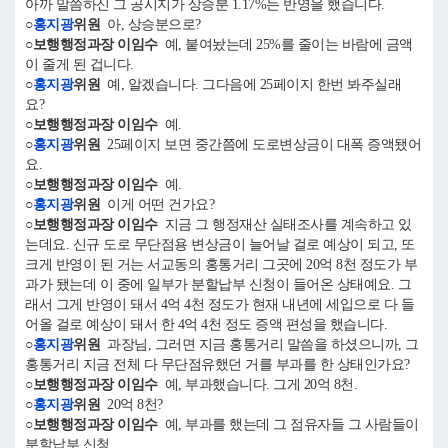
아까 말씀하신 그 공시지가 상승분 1.17%는 반영을 했습니다.
○
홍지광
위원
아, 상승분으로?
○보행행정과장 이임수
예, 붙여놨는데 25%를 줄이는 바람에 금액
이 줄게 된 겁니다.
○
홍지광
위원
예, 알겠습니다. 그다음에 25페이지 한번 봐주실래
요?
○보행행정과장 이임수
예.
○
홍지광
위원
25페이지 보면 중간쯤에 도로변상금이 대폭 증액됐어
요.
○보행행정과장 이임수
예.
○
홍지광
위원
이게 어떤 건가요?
○보행행정과장 이임수
지금 그 행정재산 실태조사를 계속하고 있
는데요. 신규 도로 무단점용 변상금이 늘어날 걸로 예상이 되고, 또
크게 반영이 된 거는 서교동의 홍통거리 그곳에 20억 8천 정도가 부
과가 됐는데 이 중에 일부가 분할납부 신청이 들어온 상태예요. 그
래서 그게 반영이 돼서 4억 4천 정도가 현재 내년에 세입으로 다 들
어올 걸로 예상이 돼서 한 4억 4천 정도 증액 편성을 했습니다.
○
홍지광
위원
과장님, 그러면 지금 홍통거리 말씀을 하셨으니까, 그
홍통거리 지금 전체 다 무단점유했던 거를 부과를 한 상태인가요?
○보행행정과장 이임수
예, 부과했습니다. 그게 20억 8천.
○
홍지광
위원
20억 8천?
○보행행정과장 이임수
예, 부과를 했는데 그 점유자들 그 사람들이
분할납부 신청……