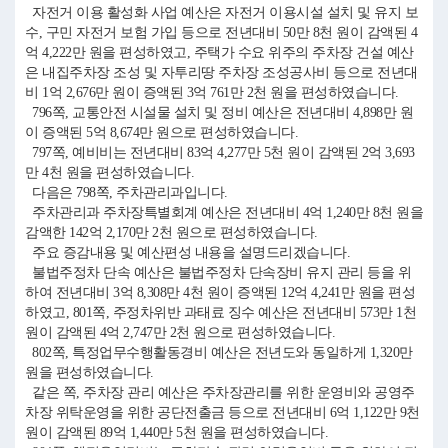
자전거 이용 활성화 사업 예산은 자전거 이용시설 설치 및 유지 보
수, 구민 자전거 보험 가입 등으로 전년대비 50만 8천 원이 감액된 4
억 4,222만 원을 편성하였고, 주택가 수요 위주의 주차장 건설 예산
은 내집주차장 조성 및 자투리땅 주차장 조성공사비 등으로 전년대
비 1억 2,676만 원이 증액된 3억 761만 2천 원을 편성하였습니다.
796쪽, 교통안전 시설물 설치 및 정비 예산은 전년대비 4,898만 원
이 증액된 5억 8,674만 원으로 편성하였습니다.
797쪽, 예비비는 전년대비 83억 4,277만 5천 원이 감액된 2억 3,693
만 4천 원을 편성하였습니다.
다음은 798쪽, 주차관리과입니다.
주차관리과 주차장특별회계 예산은 전년대비 4억 1,240만 8천 원을
감액한 142억 2,170만 2천 원으로 편성하였습니다.
주요 증감내용 및 예산편성 내용을 설명드리겠습니다.
불법주정차 단속 예산은 불법주정차 단속장비 유지 관리 등을 위
하여 전년대비 3억 8,308만 4천 원이 증액된 12억 4,241만 원을 편성
하였고, 801쪽, 주정차위반 과태료 징수 예산은 전년대비 573만 1천
원이 감액된 4억 2,747만 2천 원으로 편성하였습니다.
802쪽, 특정업무수행활동경비 예산은 전년도와 동일하게 1,320만
원을 편성하였습니다.
같은 쪽, 주차장 관리 예산은 주차장관리를 위한 운영비와 공영주
차장 위탁운영을 위한 공단전출금 등으로 전년대비 6억 1,122만 9천
원이 감액된 89억 1,440만 5천 원을 편성하였습니다.