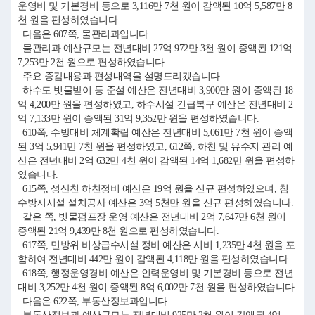
운영비 및 기본경비 등으로 3,116만 7천 원이 감액된 10억 5,587만 8
천 원을 편성하였습니다.
다음은 607쪽, 물관리과입니다.
물관리과 예산규모는 전년대비 27억 972만 3천 원이 증액된 121억
7,253만 2천 원으로 편성하였습니다.
주요 증감내용과 편성내역을 설명드리겠습니다.
하수도 빗물받이 등 준설 예산은 전년대비 3,900만 원이 증액된 18
억 4,200만 원을 편성하였고, 하수시설 긴급복구 예산은 전년대비 2
억 7,133만 원이 증액된 31억 9,352만 원을 편성하였습니다.
610쪽, 수방대비 체계확립 예산은 전년대비 5,061만 7천 원이 증액
된 3억 5,941만 7천 원을 편성하였고, 612쪽, 하천 및 유수지 관리 예
산은 전년대비 2억 632만 4천 원이 감액된 14억 1,682만 원을 편성하
였습니다.
615쪽, 성산천 하천정비 예산은 19억 원을 신규 편성하였으며, 침
수방지시설 설치공사 예산은 3억 5천만 원을 신규 편성하였습니다.
같은 쪽, 빗물펌프장 운영 예산은 전년대비 2억 7,647만 6천 원이
증액된 21억 9,439만 8천 원으로 편성하였습니다.
617쪽, 민방위 비상급수시설 정비 예산은 시비 1,235만 4천 원을 포
함하여 전년대비 442만 원이 감액된 4,118만 원을 편성하였습니다.
618쪽, 행정운영경비 예산은 인력운영비 및 기본경비 등으로 전년
대비 3,252만 4천 원이 증액된 8억 6,002만 7천 원을 편성하였습니다.
다음은 622쪽, 부동산정보과입니다.