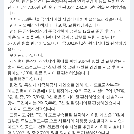
804쪽, 행정운영경비는 주차단속 관련 인력운영비 등을 위하여 전
년대비 1억 7,853만 2천 원 감액된 36억 2,421만 5천 원을 편성하였습
니다.
이어서, 교통건설국 명시이월 사업에 대하여 설명드리겠습니다.
먼저 사업예산안 책자 Ⅲ권 20쪽, 교통행정과입니다.
연남동 공영주차장의 준공기한이 금년도 12월로 준공 후 개장식
비용 및 시설물 관리이관 이전 공과금 납부를 위한 시설부대비
3,700만 원을 편성하였으며, 이 중 3,023만 2천 원 명시이월 편성하였
습니다.
주차관리과입니다.
개인형이동장치 견인지역 확대를 위해 2024년 10월 말 교부받은 서
울시 특별조정교부금 5천만 원 중 금년 12월분 견인료 지급 후 미사
용예산 4,200만 원을 명시이월 편성하였습니다.
보행행정과입니다.
한전 및 통신사 지중화공사 지연으로 인해 연내 도로굴착복구비
예산집행이 어려움에 따라, 합정역~상수역 구간 시설비 7억 1,743만
3천 원 중, 5억 5,804만 9천 원을 명시이월 편성하였으며, 신촌역~서
강대 구간에서는 2억 5,484만 7천 원을 명시이월 편성하였습니다.
이어서 도로개선과입니다.
교통사고 위험구간의 도로부속물을 설치하기 위한 예산은 10월에
교부된 특별조정교부금으로 서울시의 차량용 방호울타리 디자인가
이드라인 공모가 선정 완료된 이후 사업을 추진하기 위해 시설비 1
억 3,600만 원 중 2,600만 원을 명시이월로 편성하였습니다.