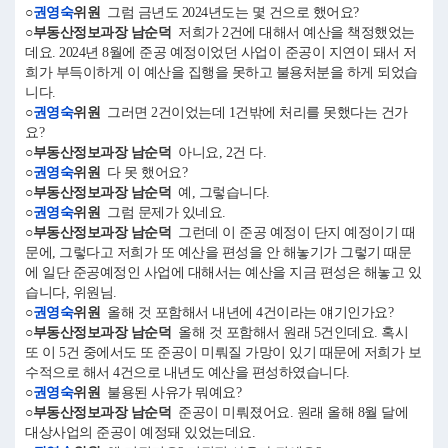
○
권영숙
위원
그럼 금년도 2024년도는 몇 건으로 했어요?
○부동산정보과장 남순덕
저희가 2건에 대해서 예산을 책정했었는
데요. 2024년 8월에 준공 예정이었던 사업이 준공이 지연이 돼서 저
희가 부득이하게 이 예산을 집행을 못하고 불용처분을 하게 되었습
니다.
○
권영숙
위원
그러면 2건이었는데 1건밖에 처리를 못했다는 건가
요?
○부동산정보과장 남순덕
아니요, 2건 다.
○
권영숙
위원
다 못 했어요?
○부동산정보과장 남순덕
예, 그렇습니다.
○
권영숙
위원
그럼 문제가 있네요.
○부동산정보과장 남순덕
그런데 이 준공 예정이 단지 예정이기 때
문에, 그렇다고 저희가 또 예산을 편성을 안 해놓기가 그렇기 때문
에 일단 준공예정인 사업에 대해서는 예산을 지금 편성은 해놓고 있
습니다, 위원님.
○
권영숙
위원
올해 것 포함해서 내년에 4건이라는 얘기인가요?
○부동산정보과장 남순덕
올해 것 포함해서 원래 5건인데요. 혹시
또 이 5건 중에서도 또 준공이 미뤄질 가망이 있기 때문에 저희가 보
수적으로 해서 4건으로 내년도 예산을 편성하였습니다.
○
권영숙
위원
불용된 사유가 뭐예요?
○부동산정보과장 남순덕
준공이 미뤄졌어요. 원래 올해 8월 달에
대상사업의 준공이 예정돼 있었는데요.