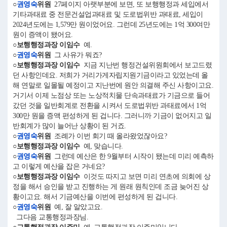
○
권영숙
위원
27페이지 아랫부분에 보면, 또 보행행정과 세입에서
기타과태료 중 전문건설업과태료 및 도로법위반 과태료, 세입이
2024년도에는 1,579만 원이었어요. 그런데 25년도에는 1억 300여만
원이 증액이 됐어요.
○보행행정과장 이임수
예.
○
권영숙
위원
그 사유가 뭐죠?
○보행행정과장 이임수
지금 지난번 행정건설위원회에서 보고드렸
던 사항인데요. 저희가 거리가게자립지원기금이라고 있었는데 올
해 연말로 일몰될 예정이고 지난번에 원안 의결해 주신 사항이고요.
거기서 이제 노점상 또는 노상적치물 단속과태료가 기금으로 들어
갔던 것을 일반회계로 전환을 시켜서 도로법위반 과태료에서 1억
300만 원을 증액 편성하게 된 겁니다. 그러니까 기금이 없어지고 일
반회계가 많이 늘어난 상황이 된 거죠.
○
권영숙
위원
조례가 이번 회기 때 올라왔었잖아요?
○보행행정과장 이임수
예, 맞습니다.
○
권영숙
위원
그런데 예산은 한 9월부터 시작이 됐는데 미리 예측하
고 이렇게 예산을 잡은 거네요?
○보행행정과장 이임수
이것도 따지고 보면 미리 연초에 의회에 상
정을 해서 승인을 받고 진행하는 게 원래 원칙인데 조금 늦어진 상
황이고요. 해서 기금예산을 이번에 편성하게 된 겁니다.
○
권영숙
위원
예, 잘 알았고요.
그다음 교통행정과장님.