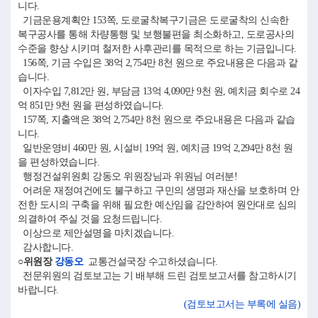
니다.
기금운용계획안 153쪽, 도로굴착복구기금은 도로굴착의 신속한
복구공사를 통해 차량통행 및 보행불편을 최소화하고, 도로공사의
수준을 향상 시키며 철저한 사후관리를 목적으로 하는 기금입니다.
156쪽, 기금 수입은 38억 2,754만 8천 원으로 주요내용은 다음과 같
습니다.
이자수입 7,812만 원, 부담금 13억 4,090만 9천 원, 예치금 회수로 24
억 851만 9천 원을 편성하였습니다.
157쪽, 지출액은 38억 2,754만 8천 원으로 주요내용은 다음과 같습
니다.
일반운영비 460만 원, 시설비 19억 원, 예치금 19억 2,294만 8천 원
을 편성하였습니다.
행정건설위원회 강동오 위원장님과 위원님 여러분!
어려운 재정여건에도 불구하고 구민의 생명과 재산을 보호하며 안
전한 도시의 구축을 위해 필요한 예산임을 감안하여 원안대로 심의
의결하여 주실 것을 요청드립니다.
이상으로 제안설명을 마치겠습니다.
감사합니다.
○위원장
강동오
교통건설국장 수고하셨습니다.
전문위원의 검토보고는 기 배부해 드린 검토보고서를 참고하시기
바랍니다.
(검토보고서는 부록에 실음)