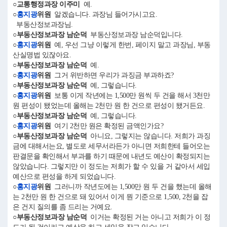
○교통행정과장 이주미
예.
○
홍지광
위원
알겠습니다. 과장님 들어가시고요.
부동산정보과장님.
○부동산정보과장 남순덕
부동산정보과장 남순덕입니다.
○
홍지광
위원
예, 우선 그냥 이렇게 한번, 페이지 말고 과장님, 부동
산실명법 있잖아요.
○부동산정보과장 남순덕
예.
○
홍지광
위원
그거 위반하면 우리가 과징금 부과하죠?
○부동산정보과장 남순덕
예, 그렇습니다.
○
홍지광
위원
보통 이게 작년에는 1,500만 원씩 두 건을 해서 3천만
원 편성이 됐었는데 올해는 2천만 원 한 건으로 편성이 됐거든요.
○부동산정보과장 남순덕
예, 그렇습니다.
○
홍지광
위원
여기 2천만 원은 확정된 금액인가요?
○부동산정보과장 남순덕
아니요, 그렇지는 않습니다. 저희가 과징
금에 대해서는요, 별도로 세무서라든가 아니면 저희한테 들어오는
판결문을 확인해서 부과를 하기 때문에 내년도 예산이 확정되지는
않았습니다. 그렇지만 이 정도는 저희가 할 수 있을 거 같아서 세입
예산으로 편성을 하게 되었습니다.
○
홍지광
위원
그러니까 작년도에는 1,500만 원 두 건을 했는데 올해
는 2천만 원 한 건으로 돼 있어서 이게 뭔 기준으로 1,500, 2천을 잡
은 건지 질의를 좀 드리는 거예요.
○부동산정보과장 남순덕
이거는 확정된 거는 아니고 저희가 이 정