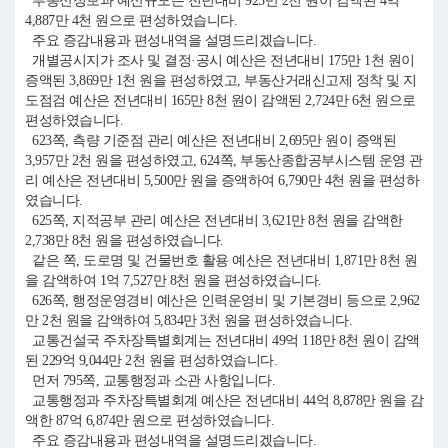
부동산정보과 예산규모는 전년대비 925만 2천 원이 감액된 4억
4,887만 4천 원으로 편성하였습니다.
주요 증감내용과 편성내역을 설명드리겠습니다.
개별공시지가 조사 및 결정·공시 예산은 전년대비 175만 1천 원이
증액된 3,869만 1천 원을 편성하였고, 부동산거래신고제 정착 및 지
도점검 예산은 전년대비 165만 8천 원이 감액된 2,724만 6천 원으로
편성하였습니다.
623쪽, 측량 기준점 관리 예산은 전년대비 2,695만 원이 증액된
3,957만 2천 원을 편성하였고, 624쪽, 부동산종합공부시스템 운영 관
리 예산은 전년대비 5,500만 원을 증액하여 6,790만 4천 원을 편성하
였습니다.
625쪽, 지적공부 관리 예산은 전년대비 3,621만 8천 원을 감액한
2,738만 8천 원을 편성하였습니다.
같은 쪽, 도로명 및 건물번호 활용 예산은 전년대비 1,871만 8천 원
을 감액하여 1억 7,527만 8천 원을 편성하였습니다.
626쪽, 행정운영경비 예산은 인력운영비 및 기본경비 등으로 2,962
만 2천 원을 감액하여 5,834만 3천 원을 편성하였습니다.
교통건설국 주차장특별회계는 전년대비 49억 118만 8천 원이 감액
된 229억 9,044만 2천 원을 편성하였습니다.
먼저 795쪽, 교통행정과 소관 사항입니다.
교통행정과 주차장특별회계 예산은 전년대비 44억 8,878만 원을 감
액한 87억 6,874만 원으로 편성하였습니다.
주요 증감내용과 편성내역을 설명드리겠습니다.