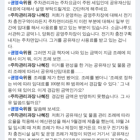
○
권영숙
위원
주차관리과는 주차요금이 주된 세입인데 공유재산임
대료에 대해서 설명 부탁드릴게요. 간단하게 해주세요.
○주차관리과장 나혜진
저희가 운영하는 공영주차장에 대해서 전기
차 충전구역이라든지 주차면이라든지 이런 부분에 대해서 일부 민
간에 임대를 해서 사용료를 받고 있는 부분이 있습니다. 소금나루도
서관하고 공덕1-1, 양화진 공영주차장이 있습니다. 전기차 충전구획
내지는 주차면입니다. 그거를 공유재산 사용료를 받고 있는 겁니
다.
○
권영숙
위원
그러면 지금 책자에 나와 있는 금액이 지금 조례에 의
해서 이거 뭐, 이거 조례 보면……
○주차관리과장 나혜진
이거를 편성을 한 거는 공유재산 및 물품 관
리 조례에 따라서 공유재산임대료를……
○
권영숙
위원
조례를 제가 한번 봤어요. 조례를 봤더니 ‘조례로 정하
는 바에 따라 임대료를 100분의 80 범위에서 경감할 수 있다.’ 그 내
용이 돼 있어요. 이게 경감된 금액인가요?
○주차관리과장 나혜진
경감된 금액은 반영하지 못했습니다. 그 사
유 말씀드릴까요?
○
권영숙
위원
말씀해 보세요.
○주차관리과장 나혜진
저희가 공유재산 및 물품 관리 조례에 따라
요율을 적용해서 예산편성을 해서 9월경에 제출을 했는데, 10월 24
일 임시회 때 저희 조례가 하나 제정이 됐거든요. 마포구 전기자동
차 충전시설 설치 및 운영 조례가 제정이 되면서 거기서 ‘공유재산