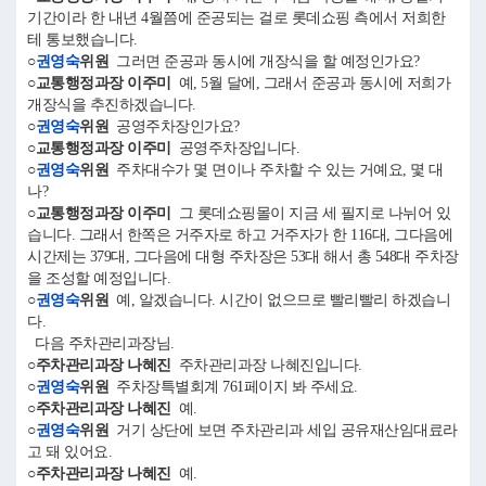
기간이라 한 내년 4월쯤에 준공되는 걸로 롯데쇼핑 측에서 저희한
테 통보했습니다.
○
권영숙
위원
그러면 준공과 동시에 개장식을 할 예정인가요?
○교통행정과장 이주미
예, 5월 달에, 그래서 준공과 동시에 저희가
개장식을 추진하겠습니다.
○
권영숙
위원
공영주차장인가요?
○교통행정과장 이주미
공영주차장입니다.
○
권영숙
위원
주차대수가 몇 면이나 주차할 수 있는 거예요, 몇 대
나?
○교통행정과장 이주미
그 롯데쇼핑몰이 지금 세 필지로 나뉘어 있
습니다. 그래서 한쪽은 거주자로 하고 거주자가 한 116대, 그다음에
시간제는 379대, 그다음에 대형 주차장은 53대 해서 총 548대 주차장
을 조성할 예정입니다.
○
권영숙
위원
예, 알겠습니다. 시간이 없으므로 빨리빨리 하겠습니
다.
다음 주차관리과장님.
○주차관리과장 나혜진
주차관리과장 나혜진입니다.
○
권영숙
위원
주차장특별회계 761페이지 봐 주세요.
○주차관리과장 나혜진
예.
○
권영숙
위원
거기 상단에 보면 주차관리과 세입 공유재산임대료라
고 돼 있어요.
○주차관리과장 나혜진
예.