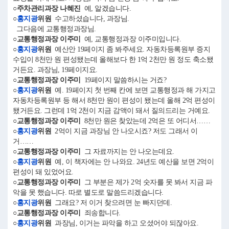
○주차관리과장 나혜진
예, 알겠습니다.
○
홍지광
위원
수고하셨습니다, 과장님.
그다음에 교통행정과장님.
○교통행정과장 이주미
예, 교통행정과장 이주미입니다.
○
홍지광
위원
예산안 19페이지 좀 봐주세요. 자동차등록원부 증지
수입이 8천만 원 편성됐는데 올해보다 한 1억 2천만 원 정도 축소됐
거든요. 과장님, 19페이지요.
○교통행정과장 이주미
19페이지 말씀하시는 거죠?
○
홍지광
위원
예. 19페이지 첫 번째 칸에 보면 교통행정과 해 가지고
자동차등록원부 등 해서 8천만 원이 편성이 됐는데 올해 2억 편성이
됐거든요. 그런데 1억 2천이 지금 감액이 돼서 질의드리는 거예요.
○교통행정과장 이주미
8천만 원은 찾았는데 2억은 또 어디서……
○
홍지광
위원
2억이 지금 과장님 안 나오시죠? 저도 그래서 이
거……
○교통행정과장 이주미
그 자료까지는 안 나오는데요.
○
홍지광
위원
예, 이 책자에는 안 나와요. 24년도 예산을 보면 2억이
편성이 돼 있었어요.
○교통행정과장 이주미
그 부분은 제가 2억 숫자를 못 봐서 지금 파
악을 못 했습니다. 따로 별도로 말씀드리겠습니다.
○
홍지광
위원
그래요? 저 이거 찾으려면 눈 빠지던데.
○교통행정과장 이주미
죄송합니다.
○
홍지광
위원
과장님, 이거는 파악을 하고 오셨어야 되잖아요.