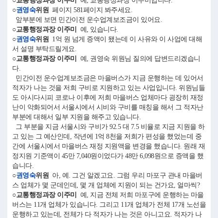
○교통행정과장 이주미
예, 교통행정과장 이주미입니다.
○
권영숙
위원
페이지 581페이지 봐주세요.
앞부분에 보면 민간이전 운수업계보조금이 있어요.
○교통행정과장 이주미
예, 있습니다.
○
권영숙
위원
1억 원 넘게 증액이 됐는데 이 사유와 이 사업에 대해
서 설명 부탁드릴게요.
○교통행정과장 이주미
예, 권영숙 위원님 질의에 답변드리겠습니
다.
민간이전 운수업계보조금은 마을버스가 지금 운행하는 데 있어서
적자가 나는 것을 저희 구비로 지원하고 있는 사업입니다. 위원님들
도 아시다시피 코로나 이후에 저희 마을버스 업체마다 굉장히 재정
난이 악화되어서 서울시에서 시비와 구비를 매칭을 해서 그 적자난
부분에 대해서 일부 지원을 해주고 있습니다.
그 부분을 지금 서울시와 구비가 92.5 대 7.5 비율로 지금 지원을 하
고 있는 그 예산인데, 작년에 1억 8천을 저희가 편성을 했었는데 중
간에 서울시에서 마을버스 재정 지원액을 변경을 했습니다. 원래 재
정지원 기준액이 45만 7,040원이었다가 48만 6,098원으로 증액을 했
습니다.
○
권영숙
위원
아, 예. 그건 알겠고요. 그럼 우리 마포구 관내 마을버
스 업체가 몇 군데인데, 몇 개 업체에 지원이 되는 건가요, 얼마씩?
○교통행정과장 이주미
예, 지금 전체 저희 마포구에 운행하는 마을
버스는 11개 업체가 있습니다. 그리고 11개 업체가 전체 17개 노선을
운행하고 있는데, 전체가 다 적자가 나는 것은 아니고요. 적자가 나