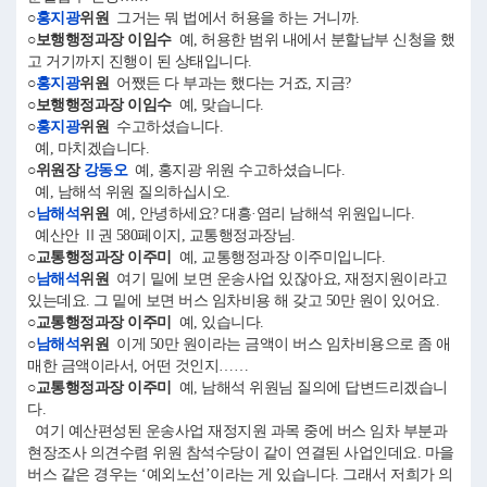
○
홍지광
위원
그거는 뭐 법에서 허용을 하는 거니까.
○보행행정과장 이임수
예, 허용한 범위 내에서 분할납부 신청을 했
고 거기까지 진행이 된 상태입니다.
○
홍지광
위원
어쨌든 다 부과는 했다는 거죠, 지금?
○보행행정과장 이임수
예, 맞습니다.
○
홍지광
위원
수고하셨습니다.
예, 마치겠습니다.
○위원장
강동오
예, 홍지광 위원 수고하셨습니다.
예, 남해석 위원 질의하십시오.
○
남해석
위원
예, 안녕하세요? 대흥·염리 남해석 위원입니다.
예산안 Ⅱ권 580페이지, 교통행정과장님.
○교통행정과장 이주미
예, 교통행정과장 이주미입니다.
○
남해석
위원
여기 밑에 보면 운송사업 있잖아요, 재정지원이라고
있는데요. 그 밑에 보면 버스 임차비용 해 갖고 50만 원이 있어요.
○교통행정과장 이주미
예, 있습니다.
○
남해석
위원
이게 50만 원이라는 금액이 버스 임차비용으로 좀 애
매한 금액이라서, 어떤 것인지……
○교통행정과장 이주미
예, 남해석 위원님 질의에 답변드리겠습니
다.
여기 예산편성된 운송사업 재정지원 과목 중에 버스 임차 부분과
현장조사 의견수렴 위원 참석수당이 같이 연결된 사업인데요. 마을
버스 같은 경우는 ‘예외노선’이라는 게 있습니다. 그래서 저희가 의