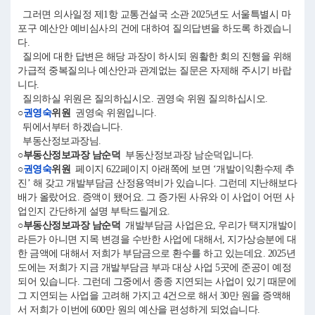
그러면 의사일정 제1항 교통건설국 소관 2025년도 서울특별시 마
포구 예산안 예비심사의 건에 대하여 질의답변을 하도록 하겠습니
다.
질의에 대한 답변은 해당 과장이 하시되 원활한 회의 진행을 위해
가급적 중복질의나 예산안과 관계없는 질문은 자제해 주시기 바랍
니다.
질의하실 위원은 질의하십시오. 권영숙 위원 질의하십시오.
○
권영숙
위원
권영숙 위원입니다.
뒤에서부터 하겠습니다.
부동산정보과장님.
○부동산정보과장 남순덕
부동산정보과장 남순덕입니다.
○
권영숙
위원
페이지 622페이지 아래쪽에 보면 ‘개발이익환수제 추
진’ 해 갖고 개발부담금 산정용역비가 있습니다. 그런데 지난해보다
배가 올랐어요. 증액이 됐어요. 그 증가된 사유와 이 사업이 어떤 사
업인지 간단하게 설명 부탁드릴게요.
○부동산정보과장 남순덕
개발부담금 사업은요, 우리가 택지개발이
라든가 아니면 지목 변경을 수반한 사업에 대해서, 지가상승분에 대
한 금액에 대해서 저희가 부담금으로 환수를 하고 있는데요. 2025년
도에는 저희가 지금 개발부담금 부과 대상 사업 5곳에 준공이 예정
되어 있습니다. 그런데 그중에서 종종 지연되는 사업이 있기 때문에
그 지연되는 사업을 고려해 가지고 4건으로 해서 30만 원을 증액해
서 저희가 이번에 600만 원의 예산을 편성하게 되었습니다.