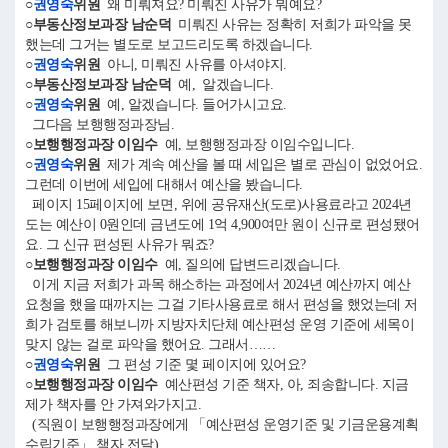
○
권영숙
위원
왜 미뤄져요? 미뤄진 사유가 뭐예요?
○부동산정보과장 남순덕
미뤄진 사유는 정확히 저희가 파악을 못
했는데 그거는 별도로 보고드리도록 하겠습니다.
○
권영숙
위원
아니, 미뤄진 사유를 아셔야지.
○부동산정보과장 남순덕
예, 알겠습니다.
○
권영숙
위원
예, 알겠습니다. 들어가시고요.
그다음 보행행정과장님.
○보행행정과장 이임수
예, 보행행정과장 이임수입니다.
○
권영숙
위원
제가 계속 예산을 볼 때 세입은 별로 관심이 없었어요.
그런데 이번에 세입에 대해서 예산을 봤습니다.
페이지 15페이지에 보면, 위에 공유재산(도로)사용료라고 2024년
도는 예산이 0원인데 금년도에 1억 4,900여만 원이 신규로 편성됐어
요. 그 신규 편성된 사유가 뭐죠?
○보행행정과장 이임수
예, 질의에 답변드리겠습니다.
이게 지금 저희가 과목 해소하는 과정에서 2024년 예산까지 예산
요청을 했을 때까지는 그걸 기타사용료로 해서 편성을 했었는데 저
희가 검토를 해보니까 지방자치단체 예산편성 운영 기준에 세목이
맞지 않는 걸로 파악을 했어요. 그래서……
○
권영숙
위원
그 편성 기준 몇 페이지에 있어요?
○보행행정과장 이임수
예산편성 기준 책자, 아, 죄송합니다. 지금
제가 책자를 안 가져와가지고.
(직원이 보행행정과장에게 「예산편성 운영기준 및 기금운용계획
수립기준」 책자 전달)