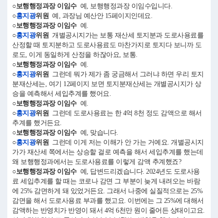
○보행행정과장 이임수
예, 보행행정과장 이임수입니다.
○
홍지광
위원
예, 과장님 예산안 15페이지인데요.
○보행행정과장 이임수
예.
○
홍지광
위원
개별공시지가는 보통 재산세 토지분과 도로사용료를
산정할 때 토지분하고 도로사용료도 마찬가지로 토지다 보니까 도
로도, 이게 동일하게 산정을 하잖아요, 보통.
○보행행정과장 이임수
예.
○
홍지광
위원
그런데 뭐가 제가 좀 궁금해서 그러냐 하면 우리 토지
분재산세는, 여기 12페이지 보면 토지분재산세는 개별공시지가 상
승을 예측해서 세입추계를 했어요.
○보행행정과장 이임수
예.
○
홍지광
위원
그런데 도로사용료는 한 4억 8천 정도 감액으로 해서
추계를 했거든요.
○보행행정과장 이임수
예, 맞습니다.
○
홍지광
위원
그런데 이게 저는 이해가 안 가는 거예요. 개별공시지
가가 재산세 쪽에서는 상승할 걸로 예측을 해서 세입추계를 했는데
왜 보행행정과에서는 도로사용료를 이렇게 감액 추계했죠?
○보행행정과장 이임수
예, 답변드리겠습니다. 2024년도 도로사용
료 세입추계를 할 때는 코로나 감면 그 부분이 늦게 내려오는 바람
에 25% 감면하게 돼 있었거든요. 그래서 나중에 실질적으로는 25%
감면을 해서 도로사용료 부과를 했고요. 이번에는 그 25%에 대해서
감액하는 반영치가 반영이 돼서 4억 6천만 원이 줄어든 상태이고요.