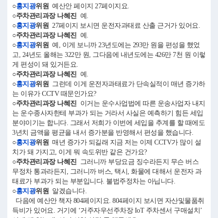
○
홍지광
위원
예산안 페이지 27페이지요.
○주차관리과장 나혜진
예.
○
홍지광
위원
27페이지 보시면 운전자과태료 산출 근거가 있어요.
○주차관리과장 나혜진
예.
○
홍지광
위원
예, 이게 보니까 23년도에는 293만 원을 편성을 했었
고, 24년도 올해는 322만 원, 그다음에 내년도에는 426만 7천 원 이렇
게 편성이 돼 있거든요.
○주차관리과장 나혜진
예.
○
홍지광
위원
그런데 이게 운전자과태료가 단속실적이 매년 증가하
는 이유가 CCTV 때문인가요?
○주차관리과장 나혜진
이거는 운수사업법에 따른 운송사업자 내지
는 운수종사자한테 부과가 되는 거라서 사실은 예측하기 힘든 세입
분야이기는 합니다. 그래서 저희가 이번에 세입을 추계를 할 때에도
3년치 금액을 평균을 내서 증가분을 반영해서 편성을 했습니다.
○
홍지광
위원
매년 증가가 되길래 지금 저는 이제 CCTV가 많이 설
치가 돼 가지고, 이게 뭐 속도위반 같은 건가요?
○주차관리과장 나혜진
그러니까 부당요금 징수라든지 무슨 버스
무정차 통과라든지, 그러니까 버스, 택시, 화물에 대해서 운전자 과
태료가 부과가 되는 부분입니다. 불법주정차는 아닙니다.
○
홍지광
위원
알겠습니다.
다음에 예산안 책자 804페이지요. 804페이지 보시면 자산및물품취
득비가 있어요. 거기에 ‘거주자우선주차장 IoT 주차센서 구매설치’