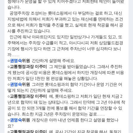
청에다가 운영을 할 수 있게 지어주겠다고 저희한테 제안이 들어왔
습니다.
공영주차장 조성비는 롯데쇼핑에서 다 부담하는 걸로 하고, 대신
지방세법에 의해서 저희가 부과하고 있는 재산세를 면제하는 조건
으로 해서 저희가 협약을 추진을 했고, 실제로 현재 착공을 해서 공
사를 추진하고 있습니다.
인근에 워낙 아파트단지도 있지만 일반상가나 가게들도 있고, 또
주택에서는 주차장 수급률이 적고, 아시다시피 저희 상암월드컵경
기장에 행사가 있다 하면 그 근처에 주차난이 너무 심각하다 보니
까……
○
권영숙
위원
간단하게 설명해 주세요.
○교통행정과장 이주미
그 제안을 받아들였습니다. 그래서 추진하
게 됐는데 공사장 비용은 롯데쇼핑에서 하지만 개장식에 따른 비용
만 저희가 일단 1천만 원 편성을 해놓은 상황입니다.
○
권영숙
위원
그러면 롯데쇼핑과의 협약 기간이나 운영 기간은 어
떻게 되는지 간단하게 설명해 주세요.
○교통행정과장 이주미
예, 롯데쇼핑하고 저희가 일단 현재 지금 2
년으로 협약이 돼 있는 상태입니다. 그래서 만약에 그 2년 이내에 착
공이 또 안 되면 3개월 전에 통보를 해서 협약 기간을 연장할 수 있
습니다. 최소한 지금 2년은 주차장이 운영되는 걸로……
○
권영숙
위원
개장식은 아까 내년 언제쯤 한다고 설명을 했었나
요?
○교통행정과장 이주미
예, 공사 기간이 지금 착공을 해서, 동절기