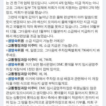
는 건 한 7개 업체 정도입니다. 나머지 4개 업체는 지금 적자는 아니
고요. 그래서 일부 7개 업체에 저희가 이제 지원하는 금액이 2억 9천
정도, 저희가 편성을 했습니다.
그런데 이렇게 갑자기 늘어난 것은 올해 편성액이 아까 말씀드렸
듯이 변경되다 보니까 예산이 모자라서 올해 9월까지만 지금 지급
하고 10월분의 적자 폭부터 지원을 못하고 있습니다. 그래서 10월부
터 12월, 그다음에 내년 1월부터 11월분까지 소급해서 지급하기 위
해서 예산편성을 조금 높였습니다.
○
권영숙
위원
소급 지급이 가능한 거예요?
○교통행정과장 이주미
예, 소급 지급은 가능합니다.
○
권영숙
위원
예, 알겠고요. 그다음에 주차장특별회계 796페이지 봐
주세요.
○교통행정과장 이주미
예, 796쪽.
○
권영숙
위원
거기 보면 행사운영비 DMC 롯데몰 부지 임시공영주
차장 개장식에 1천만 원이 잡혀 있어요.
○교통행정과장 이주미
예, 예.
○
권영숙
위원
이거에 대해서 주차장 조성 배경과 관련해서 이 개장
식을 어떤 식으로 하는지 설명 부탁드릴게요.
○교통행정과장 이주미
DMC 임시공영주차장은 위원님들도 많은
관심이 있으시리라고 생각합니다. 롯데몰이 지금 들어서지 못하고
있는 상황인데 롯데쇼핑 회사 측에서 롯데몰이 착공하기 전까지 비
어 있는 그 땅을 한시적으로 공영주차장으로 해서 기부를, 저희 구