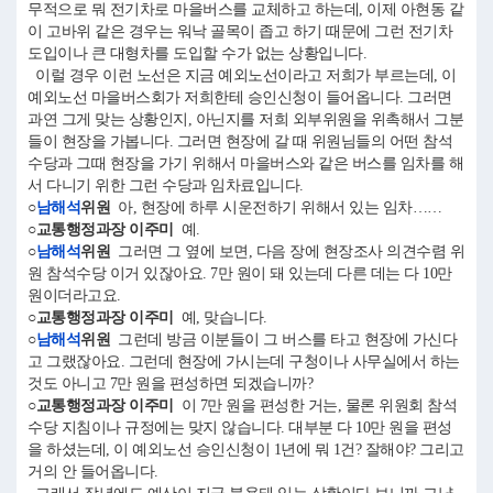
무적으로 뭐 전기차로 마을버스를 교체하고 하는데, 이제 아현동 같
이 고바위 같은 경우는 워낙 골목이 좁고 하기 때문에 그런 전기차
도입이나 큰 대형차를 도입할 수가 없는 상황입니다.
이럴 경우 이런 노선은 지금 예외노선이라고 저희가 부르는데, 이
예외노선 마을버스회가 저희한테 승인신청이 들어옵니다. 그러면
과연 그게 맞는 상황인지, 아닌지를 저희 외부위원을 위촉해서 그분
들이 현장을 가봅니다. 그러면 현장에 갈 때 위원님들의 어떤 참석
수당과 그때 현장을 가기 위해서 마을버스와 같은 버스를 임차를 해
서 다니기 위한 그런 수당과 임차료입니다.
○
남해석
위원
아, 현장에 하루 시운전하기 위해서 있는 임차……
○교통행정과장 이주미
예.
○
남해석
위원
그러면 그 옆에 보면, 다음 장에 현장조사 의견수렴 위
원 참석수당 이거 있잖아요. 7만 원이 돼 있는데 다른 데는 다 10만
원이더라고요.
○교통행정과장 이주미
예, 맞습니다.
○
남해석
위원
그런데 방금 이분들이 그 버스를 타고 현장에 가신다
고 그랬잖아요. 그런데 현장에 가시는데 구청이나 사무실에서 하는
것도 아니고 7만 원을 편성하면 되겠습니까?
○교통행정과장 이주미
이 7만 원을 편성한 거는, 물론 위원회 참석
수당 지침이나 규정에는 맞지 않습니다. 대부분 다 10만 원을 편성
을 하셨는데, 이 예외노선 승인신청이 1년에 뭐 1건? 잘해야? 그리고
거의 안 들어옵니다.