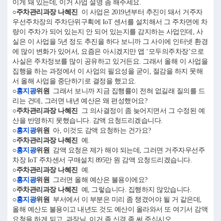
이게 돼 있는데, 이거 사업 설명 좀 해주세요.
○주차관리과장 나혜진
이 사업은 2019년부터 추진이 돼서 거주자
우선주차장의 주차단위구획에 IoT 센서를 설치해서 그 주차면에 차
량이 주차가 되어 있는지 안 되어 있는지를 감지하는 사업인데, 사
실은 이 사업을 5년 정도 추진을 하다 보니까 그 사이에 인터넷 환경
에 많이 변화가 있어서, 요즘은 아시겠지만 앱 ‘모두의주차장’으로
사실은 주차정보를 많이 공유하고 있거든요. 그래서 올해 이 사업을
집행을 하는 과정에서 이 사업의 필요성을 굳이, 절감을 하지 못해
서 올해 사업을 중단하기로 결정을 했고요.
○
홍지광
위원
그래서 보니까 지금 집행률이 전혀 없길래 질의를 드
리는 건데, 그러면 내년 예산은 왜 편성했어요?
○주차관리과장 나혜진
그 의사결정이 좀 늦어지면서 그 수정된 예
산을 반영하지 못했습니다. 감액 요청드리겠습니다.
○
홍지광
위원
아, 이것도 감액 요청하는 건가요?
○주차관리과장 나혜진
예.
○
홍지광
위원
감액 요청은 제가 해야 되는데, 그러면 거주자우선주
차장 IoT 주차센서 구매설치 895만 원 감액 요청드리겠습니다.
○주차관리과장 나혜진
예.
○
홍지광
위원
그러면 올해 예산은 불용이에요?
○주차관리과장 나혜진
예, 그렇습니다. 집행하지 않았습니다.
○
홍지광
위원
부서에서 이 부분은 미리 좀 챙겼어야 될 거 같은데,
올해 예산도 불용이고 내년도 것도 예산이 올라와서 또 여기서 감액
요청을 하게 되고. 과장님, 이거 좀 신경 좀 써 주십시오.