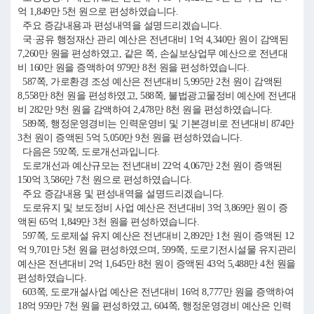
억 1,849만 5천 원으로 편성하였습니다.
주요 증감내용과 편성내역을 설명드리겠습니다.
국·공유 행정재산 관리 예산은 전년대비 1억 4,340만 원이 감액된
7,260만 원을 편성하였고, 같은 쪽, 손실보상업무 예산으로 전년대
비 160만 원을 증액하여 979만 8천 원을 편성하였습니다.
587쪽, 가로환경 조성 예산은 전년대비 5,995만 2천 원이 감액된
8,558만 8천 원을 편성하였고, 588쪽, 불법광고물정비 예산에 전년대
비 282만 9천 원을 감액하여 2,478만 8천 원을 편성하였습니다.
589쪽, 행정운영경비는 인력운영비 및 기본경비로 전년대비 874만
3천 원이 증액된 5억 5,050만 9천 원을 편성하였습니다.
다음은 592쪽, 도로개선과입니다.
도로개선과 예산규모는 전년대비 22억 4,067만 2천 원이 증액된
150억 3,586만 7천 원으로 편성하였습니다.
주요 증감내용 및 편성내역을 설명드리겠습니다.
도로유지 및 보도정비 사업 예산은 전년대비 3억 3,869만 원이 증
액된 65억 1,849만 3천 원을 편성하였습니다.
597쪽, 도로제설 유지 예산은 전년대비 2,892만 1천 원이 증액된 12
억 9,701만 5천 원을 편성하였으며, 599쪽, 도로기전시설물 유지관리
예산은 전년대비 2억 1,645만 8천 원이 증액된 43억 5,488만 4천 원을
편성하였습니다.
603쪽, 도로개설사업 예산은 전년대비 16억 8,777만 원을 증액하여
18억 959만 7천 원을 편성하였고, 604쪽, 행정운영경비 예산은 인력