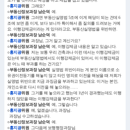
도가 될 것이라고 예상을 하고 세입을 잡고 있습니다.
○
홍지광
위원
그래요?
○부동산정보과장 남순덕
예.
○
홍지광
위원
그러면 부동산실명법 5조에 이게 해당이 되는 건데 6
조에 보면 좀 이게, 보다 보니까 특이해서 좀 질의를 드려보는 거예
요. 이행강제금이라는 게 있더라고요, 부동산실명법을 위반하면.
○부동산정보과장 남순덕
예.
○
홍지광
위원
과장님, 그거 알고 계신가요?
○부동산정보과장 남순덕
예, 이행강제금 내용은 알고 있습니다.
○
홍지광
위원
저는 보통 우리 건축과나 이런 데서는 이행강제금이
있는데 부동산실명법에서도 이행강제금이 있어서, 이 이행강제금
은 어느 때 부과를 하는 건가요?
○부동산정보과장 남순덕
실명법 위반이라는 게 본인 이름으로 소
유권이전등기를 해놓지 않고 타인 명의로 이전을 해놨을 때 저희가
실명법 위반으로 지금 과징금을 부과하고 있는데요. 이거는 본인,
개인소유로 다시 이전을 해 놓으라는……
○
홍지광
위원
그거를 해 놓으라고 했는데 1년이 경과했는데도 이행
하지 않았을 때는 이행강제금을 부과한다?
○부동산정보과장 남순덕
예, 그렇습니다.
○
홍지광
위원
예, 알겠습니다, 과장님.
과장님 수고하셨습니다.
○부동산정보과장 남순덕
예.
○
홍지광
위원
그다음에 보행행정과장님.