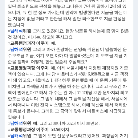
그래서 작년에도 예산이 지금 불용돼 있는 상황이다 보니까 그냥
일단 최소한으로 편성을 해놓고 그다음에 7만 원 곱하기 2명 돼 있
으니까, 뭐 한 분 정도 가시는데 만약에 발생한다면 지급을 하는 데
는 지장이 없을 거라고 판단을 해서 일단 최소한으로 지금 편성을
했습니다.
○
남해석
위원
그래도 있잖아요, 현장 방문을 하시는데 좀 맞지 않은
것 같아요, 이거는. 참고해 주시고요.
○교통행정과장 이주미
예.
○
남해석
위원
그리고 아까 존경하는 권영숙 위원님이 말씀하신 운
수보조금 지급, 여기 보면 아까 다 말씀하셨는데 이 보조금 지급 기
준을 정확히 어떻게, 한번 말씀해 주실래요?
○교통행정과장 이주미
예, 이제 서울시에서 지정된 재정지원 기준
액이 있습니다. 그게 1대당 마을버스가 48만 6,098원으로 지금 책정
이 돼 있고요. 마을버스 1대당 하루 운행했을 때 이 운행 기준에 못
미치면 그 차액을 저희가 지원을 해주는 겁니다. 그리고 무조건 차
액이 벌어진다고 해서 다 주는 건 아니고 1대당 23만 원까지의 최고
한도는 있습니다. 그 범위 내에서 그 금액을 계산을 해서, 서울시에
서 티머니나 이런 전자 시스템으로 해서, 아예 계산을 해서 저희한
테 통보가 옵니다. 그러면 그 금액에 맞춰서 마을버스에 지급하고
있습니다.
○
남해석
위원
예. 그리고 보니까 582페이지 보면요.
○교통행정과장 이주미
582페이지.
○
남해석
위원
그 밑에 보면 신문구독료라고 있어요. 과장님이 거기