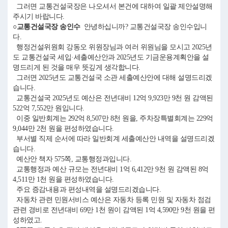
그러면 교통건설국장은 나오셔서 본건에 대하여 일괄 제안설명해
주시기 바랍니다.
○교통건설국장 송인수
안녕하십니까? 교통건설국장 송인수입니
다.
행정건설위원회 강동오 위원장님과 여러 위원님을 모시고 2025년
도 교통건설국 세입·세출예산안과 2025년도 기금운용계획안을 설
명드리게 된 것을 매우 뜻깊게 생각합니다.
그러면 2025년도 교통건설국 소관 세출예산안에 대해 설명드리겠
습니다.
교통건설국 2025년도 예산은 전년대비 12억 9,923만 9천 원 감액된
522억 7,552만 원입니다.
이중 일반회계는 292억 8,507만 8천 원을, 주차장특별회계는 229억
9,044만 2천 원을 편성하였습니다.
부서별 직제 순서에 따라 일반회계 세출예산안 내역을 설명드리겠
습니다.
예산안 책자 575쪽, 교통행정과입니다.
교통행정과 예산 규모는 전년대비 1억 6,412만 9천 원 감액된 8억
4,511만 1천 원을 편성하였습니다.
주요 증감내용과 편성내역을 설명드리겠습니다.
자동차 관련 민원서비스 예산은 자동차 등록 민원 및 자동차 점검
관련 경비로 전년대비 69만 1천 원이 감액된 1억 4,590만 9천 원을 편
성하였고.