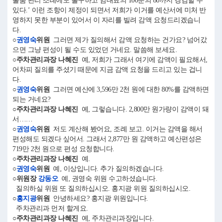
물품 관리 조례에도 불구하고 임대료의 100분의 80까지 경감할 수
있다.’ 이런 조항이 제정이 되면서 저희가 이거를 예산서에 미처 반
영하지 못한 부분이 있어서 이 자리를 빌려 감액 요청드리겠습니
다.
○
권영숙
위원
그러면 제가 질의해서 감액 요청하는 건가요? 넘어갔
으면 그냥 편성이 될 수도 있었던 거네요. 말씀해 보세요.
○주차관리과장 나혜진
예, 저희가 그래서 여기에 감액이 필요해서,
어차피 질의를 주셨기 때문에 지금 감액 요청을 드리고 있는 겁니
다.
○
권영숙
위원
그러면 예산에 3,596만 2천 원에 대한 80%를 감액하면
되는 거네요?
○주차관리과장 나혜진
예, 그렇습니다. 2,800만 원가량이 감액이 돼
서……
○
권영숙
위원
저도 계산해 봤어요, 조례 보고. 이거는 감액을 해서
편성해도 되겠다 싶어서. 그래서 2,877만 원 감액하고 예산편성은
719만 2천 원으로 편성 요청합니다.
○주차관리과장 나혜진
예.
○
권영숙
위원
예, 이상입니다. 추가 질의하겠습니다.
○위원장
강동오
예, 권영숙 위원 수고하셨습니다.
질의하실 위원 또 질의하십시오. 홍지광 위원 질의하십시오.
○
홍지광
위원
안녕하세요? 홍지광 위원입니다.
주차관리과 먼저 할게요.
○주차관리과장 나혜진
예, 주차관리과장입니다.