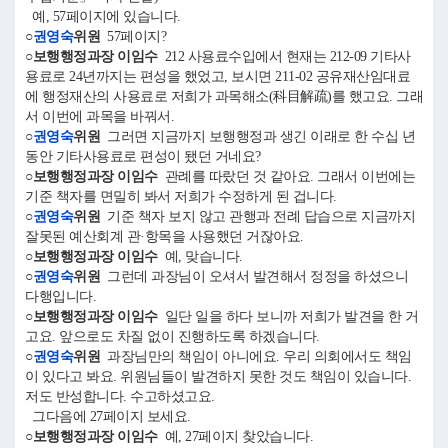
예, 57페이지에 있습니다.
○
권영숙
위원
57페이지?
○보행행정과장 이임수
212 사용료수입에서 현재는 212-09 기타사
용료로 24년까지는 편성을 했었고, 보시면 211-02 공유재산임대료
에 행정재산의 사용료로 저희가 과목해소(科目解疏)를 했고요. 그래
서 이번에 과목을 바꿔서.
○
권영숙
위원
그러면 지금까지 보행행정과 생긴 이래로 한 수십 년
동안 기타사용료로 편성이 됐던 거네요?
○보행행정과장 이임수
관례를 따랐던 것 같아요. 그래서 이번에는
기준 책자를 면밀히 봐서 저희가 수정하게 된 겁니다.
○
권영숙
위원
기준 책자 보지 않고 관행과 전례 답습으로 지금까지
잘못된 예산회계 관·항목을 사용했던 거잖아요.
○보행행정과장 이임수
예, 맞습니다.
○
권영숙
위원
그런데 과장님이 오셔서 발견해서 정정을 하셨으니
다행입니다.
○보행행정과장 이임수
일단 일을 하다 보니까 저희가 발견을 한 거
고요. 앞으로도 차질 없이 진행하도록 하겠습니다.
○
권영숙
위원
과장님만의 책임이 아니에요. 우리 의회에서도 책임
이 있다고 봐요. 위원님들이 발견하지 못한 것도 책임이 있습니다.
저도 반성합니다. 수고하셨고요.
그다음에 27페이지 보세요.
○보행행정과장 이임수
예, 27페이지 찾았습니다.