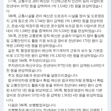
577쪽, 교통수요 관리 예산은 기간제근로자 인건비 등의 사업비로
전년대비 107만 원을 감액하여 1억 3,124만 2천 원을 편성하였습니
다.
580쪽, 교통시설물 관리 예산은 도로표지 시설물 정비 및 도로명표
지 교체 등으로 2억 3,744만 원이 감액된 1억 1,800만 원을 편성하였
고, 운송사업 재정지원 예산은 운수업체 보조금 등의 사업비로 전년
대비 1억 1,200만 원을 증액하여 2억 9,324만 원을 편성하였습니다.
581쪽, 건전한 교통문화 정착 예산은 승용차 마일리지 참여 활성화
및 교통안전지도 활동 지원 보조금 경비로 전년대비 175만 원이 감
액된 2,850만 6천 원을 편성하였습니다.
같은 쪽, 행정운영경비 예산에 무기계약직 근로자 보수 및 기본경
비로 3,517만 8천 원이 감액된 1억 2,821만 4천 원을 편성하였습니다.
다음은 584쪽, 주차관리과입니다.
주차관리과 예산규모는 전년대비 977만 6천 원이 감액된 6,419만 9
천 원을 편성하였습니다.
주요 증감내용과 편성내역을 설명드리겠습니다.
법규위반차량 운행질서 확립 예산은 법규위반차량 운행질서 확립
및 교통안전지도 활동지원 등을 위하여 전년대비 440만 원이 감액
된 4,827만 5천 원을 편성하였고, 585쪽, 행정운영경비 예산은 기본
경비로 전년대비 537만 6천 원 감액된 1,592만 4천 원을 편성하였습
니다.
다음은 586쪽, 보행행정과입니다.
보행행정과 예산규모는 전년대비 11억 6,528만 9천 원이 감액된 7