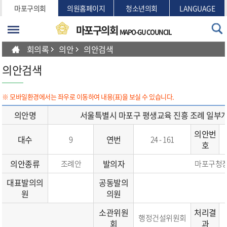
본문바로가기
마포구의회
의원홈페이지
청소년의회
LANGUAGE
마포구의회
MAPO-GU COUNCIL
회의록
의안
의안검색
의안검색
※ 모바일환경에서는 좌우로 이동하여 내용(표)을 보실 수 있습니다.
의안명
서울특별시 마포구 평생교육 진흥 조례 일부
의안번
대수
연번
9
24 - 161
호
의안종류
발의자
조례안
마포구청
대표발의의
공동발의
원
의원
소관위원
처리결
행정건설위원회
회
과