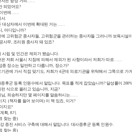
자는 항상 거의……
안 되었어요?
 이번에……
에서.
 대상자에서 이번에 확대된 거는……
디, 어디입니까?
에 고위험군 종사자들, 고위험군을 관리하는 종사자들 그러니까 보육시설이
공사무, 조리원 종사자 돼 있죠?
.
 시립 및 민간은 제외가 됐습니다.
은 저희 서울시 지침에 의해서 제외가 된 사항이라서 저희가 따로……
접종 장소는 일반하고 다릅니까, 장소가?
기관에 가서 직접 맞기도, 저희가 4군데 의료기관을 위탁해서 그쪽으로 가
증후군 등록 인원수에서 말입니다. 목표를 적게 잡았습니까? 달성률이 200% 돼 
 이런 식으로 올리고 있습니까, 지금?
님, 죄송하지만 몇 페이지를 말씀하시는……
지. (책자를 들어 보이며) 이 책 있죠, 이거?
이지요?
획, 8기.
 찾는 중)
강 증진 서비스 구축에 대해서 말입니다. 대사증후군 등록 인원수.
 찾는 중)