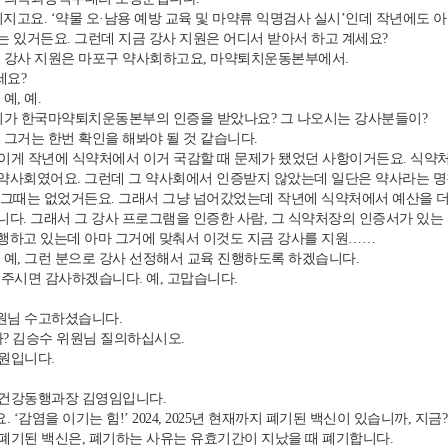
지고요. ‘약물 오·남용 예방 교육 및 마약류 익명검사 실시’인데 작년에도 아
 있거든요. 그런데 지금 강사 지원은 어디서 받아서 하고 계세요?
강사 지원은 마포구 약사회하고요, 마약퇴치운동본부에서.
세요?
예, 예.
가 한국마약퇴치운동본부의 인증을 받았나요? 그 나오시는 강사분들이?
그거는 한번 확인을 해봐야 될 것 같습니다.
 이게 작년에 식약처에서 이거 국감할 때 문제가 됐었던 사항이거든요. 식약
약사회였어요. 그런데 그 약사회에서 인증받지 않았는데 일단은 약사라는 명칭
 그때는 없었거든요. 그래서 그냥 넘어갔었는데 작년에 식약처에서 예산을 
다. 그래서 그 강사 프로그램을 인증한 사람, 그 식약처장의 인증서가 있는 
행하고 있는데 아마 그거에 맞춰서 이것도 지금 강사를 지원……
예, 그런 분으로 강사 선정해서 교육 진행하도록 하겠습니다.
 주시면 감사하겠습니다. 예, 고맙습니다.
원님 수고하셨습니다.
? 김승수 위원님 질의하십시오.
원입니다.
 건강동행과장 김영임입니다.
. ‘감염을 이기는 힘!’ 2024, 2025년 현재까지 폐기된 백신이 있습니까, 지
 폐기된 백신은, 폐기하는 사유는 유효기간이 지났을 때 폐기합니다.