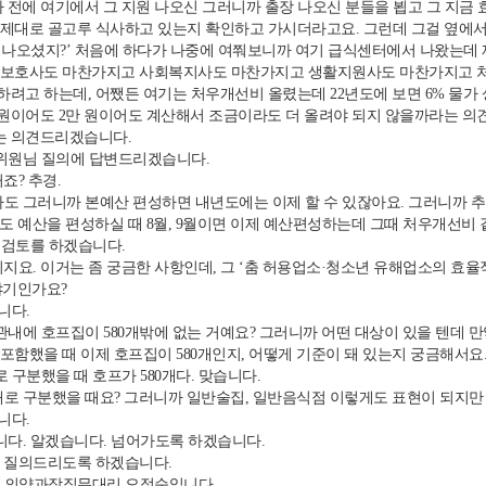
 전에 여기에서 그 지원 나오신 그러니까 출장 나오신 분들을 뵙고 그 지금
 제대로 골고루 식사하고 있는지 확인하고 가시더라고요. 그런데 그걸 옆에서
 나오셨지?’ 처음에 하다가 나중에 여쭤보니까 여기 급식센터에서 나왔는데 제가
양보호사도 마찬가지고 사회복지사도 마찬가지고 생활지원사도 마찬가지고 처
려고 하는데, 어쨌든 여기는 처우개선비 올렸는데 22년도에 보면 6% 물가 
 원이어도 2만 원이어도 계산해서 조금이라도 더 올려야 되지 않을까라는 의
는 의견드리겠습니다.
위원님 질의에 답변드리겠습니다.
죠? 추경.
도 그러니까 본예산 편성하면 내년도에는 이제 할 수 있잖아요. 그러니까 
년도 예산을 편성하실 때 8월, 9월이면 이제 예산편성하는데 그때 처우개선
 검토를 하겠습니다.
지요. 이거는 좀 궁금한 사항인데, 그 ‘춤 허용업소·청소년 유해업소의 효율
야기인가요?
니다.
내에 호프집이 580개밖에 없는 거예요? 그러니까 어떤 대상이 있을 텐데 
포함했을 때 이제 호프집이 580개인지, 어떻게 기준이 돼 있는지 궁금해서요
 구분했을 때 호프가 580개다. 맞습니다.
 구분했을 때요? 그러니까 일반술집, 일반음식점 이렇게도 표현이 되지만 호
니다.
니다. 알겠습니다. 넘어가도록 하겠습니다.
 질의드리도록 하겠습니다.
의약과장직무대리 오정순입니다.