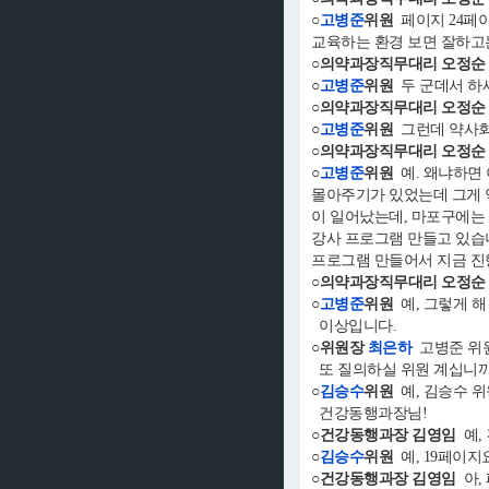
○
고병준
위원
페이지 24페이
교육하는 환경 보면 잘하고는
○의약과장직무대리 오정순
○
고병준
위원
두 군데서 하
○의약과장직무대리 오정순
○
고병준
위원
그런데 약사회
○의약과장직무대리 오정순
○
고병준
위원
예. 왜냐하면
몰아주기가 있었는데 그게 
이 일어났는데, 마포구에는
강사 프로그램 만들고 있습니
프로그램 만들어서 지금 진
○의약과장직무대리 오정순
○
고병준
위원
예, 그렇게 해
이상입니다.
○위원장
최은하
고병준 위
또 질의하실 위원 계십니까
○
김승수
위원
예, 김승수 위
건강동행과장님!
○건강동행과장 김영임
예,
○
김승수
위원
예, 19페이지요
○건강동행과장 김영임
아,