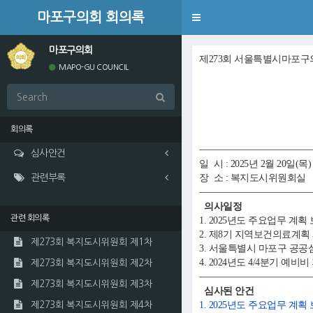
마포구의회 회의록
Toggle
navigation
마포구의회
제273회 서울특별시마포구
MAPO-GU COUNCIL
회의록
심사안건
일 시 : 2025년 2월 20일(목)
관련부록
장 소 : 복지도시위원회실
의사일정
관련 회의록
1. 2025년도 주요업무 계획
2. 제8기 지역보건의료계획
제273회 복지도시위원회 제1차
3. 서울특별시 마포구 공공
4. 2024년도 4/4분기 예
제273회 복지도시위원회 제2차
제273회 복지도시위원회 제3차
심사된 안건
1. 2025년도 주요업무 계획
제273회 복지도시위원회 제4차