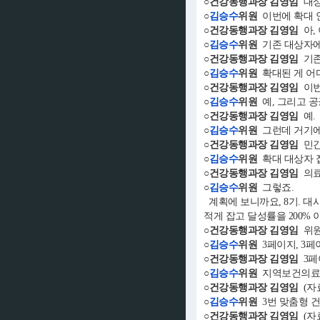
○건강동행과장 김영임
대상
○
김승수
위원
이번에 확대 
○건강동행과장 김영임
아,
○
김승수
위원
기존 대상자
○건강동행과장 김영임
기존
○
김승수
위원
확대된 게 어
○건강동행과장 김영임
이번
○
김승수
위원
예, 그리고 공
○건강동행과장 김영임
예
○
김승수
위원
그런데 거기에
○건강동행과장 김영임
민간
○
김승수
위원
확대 대상자 
○건강동행과장 김영임
의료
○
김승수
위원
그렇죠.
계획에 보니까요, 8기. 대사
적게 잡고 달성률을 200%
○건강동행과장 김영임
위원
○
김승수
위원
3페이지, 3페이
○건강동행과장 김영임
3페
○
김승수
위원
지역보건의료계
○건강동행과장 김영임
(자료
○
김승수
위원
3번 맞춤형 건
○건강동행과장 김영임
(자료