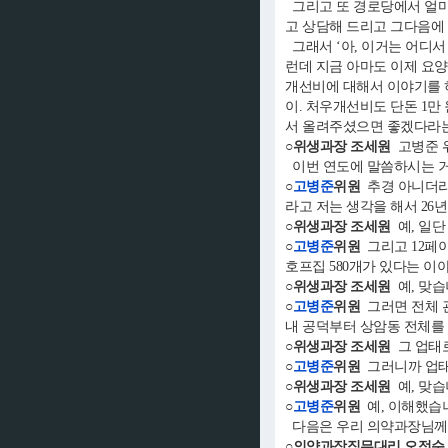
그리고 또 경로당에서 얼마
고 상담해 드리고 그다음에
그래서 ‘아, 이거는 어디서
런데 지금 아마도 이제 요
개선비에 대해서 이야기를 하
이. 처우개선비도 단돈 1만
서 올려주셨으면 좋겠다라
○위생과장 조세원
고병준 
이번 연도에 말씀하시는 거
○
고병준
위원
추경 아니더라
라고 저는 생각을 해서 26
○위생과장 조세원
예, 일단
○
고병준
위원
그리고 12페이
호프집 580개가 있다는 이
○위생과장 조세원
예, 맞습
○
고병준
위원
그러면 전체 관
내 공덕부터 상암동 전체를 
○위생과장 조세원
그 업태로
○
고병준
위원
그러니까 업태로
○위생과장 조세원
예, 맞습
○
고병준
위원
예, 이해했습
다음은 우리 의약과장님께
○의약과장직무대리 오정순