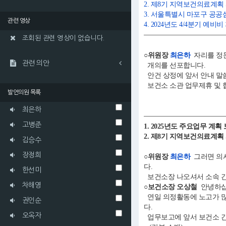
2. 제8기 지역보건의료계획
3. 서울특별시 마포구 공공
관련 영상
4. 2024년도 4/4분기 예
조회된 관련 영상이 없습니다.
○위원장
최은하
자리를 정돈
관련 의안
개의를 선포합니다.
안건 상정에 앞서 안내 말
보건소 소관 업무제휴 및 협
발언의원 목록
최은하
고병준
1. 2025년도 주요업무 계
2. 제8기 지역보건의료계획
김승수
장정희
○위원장
최은하
그러면 의사
다.
한선미
보건소장 나오셔서 소속 간
차해영
○보건소장 오상철
안녕하십
연일 의정활동에 노고가 많
권인순
다.
오옥자
업무보고에 앞서 보건소 간