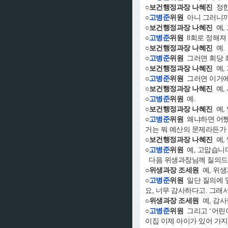
○보건행정과장 나혜진
정한
○
고병준
위원
아니 그러니까
○보건행정과장 나혜진
예,
○
고병준
위원
8회로 정해져
○보건행정과장 나혜진
예.
○
고병준
위원
그러면 회당 최
○보건행정과장 나혜진
예,
○
고병준
위원
그러면 이거에
○보건행정과장 나혜진
예,
○
고병준
위원
예.
○보건행정과장 나혜진
예,
○
고병준
위원
왜냐하면 어쨌든
거는 뭐 예산의 문제라든가 
○보건행정과장 나혜진
예,
○
고병준
위원
예, 고맙습니다
다음 위생과장님께 질의드리
○위생과장 조세원
예, 위생
○
고병준
위원
일단 질의에 
요, 너무 감사하다고. 그래
○위생과장 조세원
예, 감사
○
고병준
위원
그리고 ‘어린
이집 이제 아이가 있어 가지