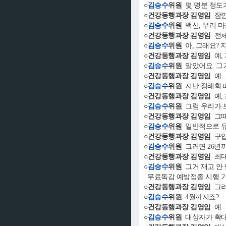
○
김승수
위원
몇 명분 정도
○건강동행과장 김영임
잠깐
○
김승수
위원
백신, 우리 마
○건강동행과장 김영임
전체
○
김승수
위원
아, 그래요? 
○건강동행과장 김영임
예,
○
김승수
위원
알았어요. 그
○건강동행과장 김영임
예.
○
김승수
위원
지난 정례회 때
○건강동행과장 김영임
예, 
○
김승수
위원
그럼 우리가 
○건강동행과장 김영임
그때
○
김승수
위원
일반적으로 유
○건강동행과장 김영임
구입 
○
김승수
위원
그러면 26년까
○건강동행과장 김영임
최대
○
김승수
위원
그거 재고 안
무료독감 예방접종 시행 기
○건강동행과장 김영임
그러
○
김승수
위원
4월까지죠?
○건강동행과장 김영임
예
○
김승수
위원
대상자가 확대