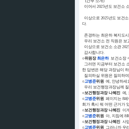
(간부 소개)
이어서 2025년도 보건소
이상으로 2025년도 보건소
다.
존경하는 최은하 복지도시
우리 보건소 전 직원은 보
이상으로 보건소 소관 202
감사합니다.
○위원장
최은하
보건소장 
그러면 지금부터 보건소 소관
한 답변은 해당 과장님이 하
질의하실 위원은 질의하여 
○
고병준
위원
예, 안녕하세
우리 보건행정과장님께 질
○보건행정과장 나혜진
예,
○
고병준
위원
페이지는 8페이
회가 혹시 뭐 어떤 근거가 
○보건행정과장 나혜진
이게
○
고병준
위원
아, 지침에 8
○보건행정과장 나혜진
사업
○
고병준
위원
그러니까 우리