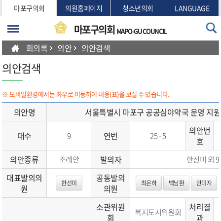
본문바로가기
마포구의회
의원홈페이지
청소년의회
LANGUAGE
마포구의회
MAPO-GU COUNCIL
회의록
의안
의안검색
의안검색
※ 모바일환경에서는 좌우로 이동하여 내용(표)을 보실 수 있습니다.
의안명
서울특별시 마포구 공공심야약국 운영 지원
의안번
대수
연번
9
25 - 5
호
의안종류
발의자
조례안
한선미 외 9
대표발의의
공동발의
한선미
최은하
백남환
안미자
원
의원
소관위원
처리결
복지도시위원회
회
과