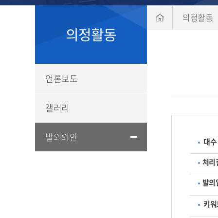
의정활동
의정활동
언론보도
갤러리
발의의안
대수
처리
발의
키워