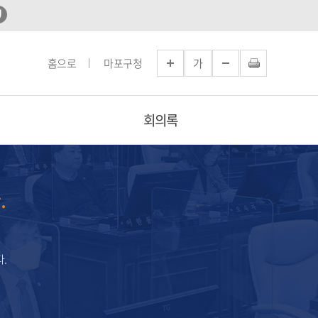
홈으로
마포구청
가
회의록
.
.