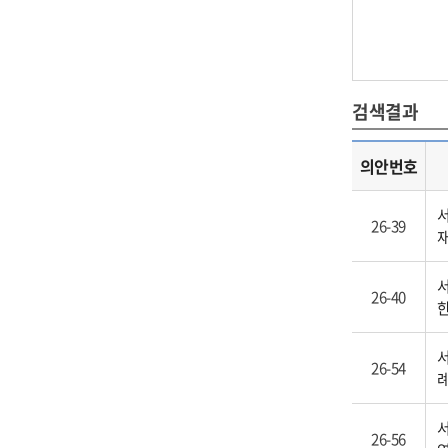
검색결과
의안번호
서
26-39
재
서
26-40
서
26-54
서
26-56