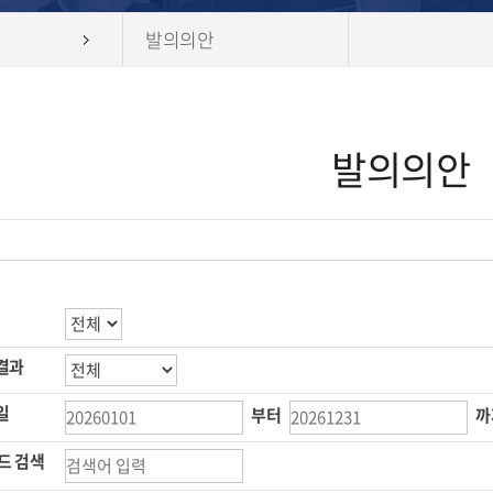
발의의안
발의의안
결과
일
부터
까
드 검색