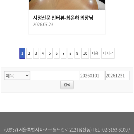
시정신문 인터뷰-최은하 의장님
2026.07.23
1
2
3
4
5
6
7
8
9
10
다음
마지막
(03937) 서울특별시 마포구 월드컵로 212 (성산동) TEL : 02-3153-6100 /