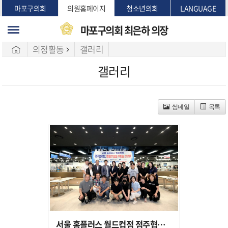
본문바로가기
마포구의회
의원홈페이지
청소년의회
LANGUAGE
마포구의회
최은하 의장
의정활동
갤러리
갤러리
썸네일
목록
서울 홈플러스 월드컵점 점주협의회, 마포구의회 구의원 간담회