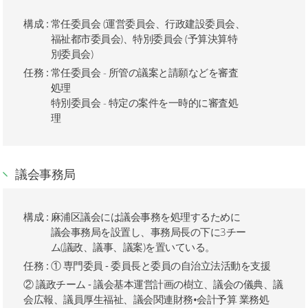
構成 :
常任委員会 (運営委員会、行政建設委員会、
福祉都市委員会)、特別委員会 (予算決算特
別委員会)
任務 :
常任委員会 - 所管の議案と請願などを審査
処理
特別委員会 - 特定の案件を一時的に審査処
理
議会事務局
構成 :
麻浦区議会には議会事務を処理するために
議会事務局を設置し、事務局長の下に3チー
ム(議政、議事、議案)を置いている。
任務 :
① 専門委員 - 委員長と委員の自治立法活動を支援
② 議政チーム - 議会基本運営計画の樹立、議会の儀典、議
会広報、議員厚生福祉、議会関連財務•会計予算 業務処