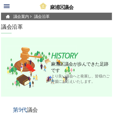
skip-navigation
麻浦区議会
議会案内
議会沿革
議会沿革
HISTORY
麻浦区議会が歩んできた足跡
です
より良い議会へと発展し、皆様のご
声援にお応えいたします。
第9代
議会