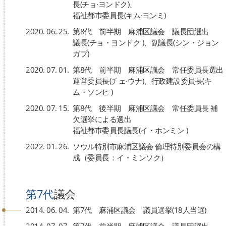
長(チョ·ヨンドク)、
福祉都巿委員長(キム·ヨンミ)
2020. 06. 25.
第8代 前半期 麻浦区議会 議長団選出
議長(チョ・ヨンドク )、副議長(シン・ジョン
ガプ)
2020. 07. 01.
第8代 前半期 麻浦区議会 常任委員長選出
運営委員長(チェ·ウナ)、行政建設委員長(キ
ム・ソンヒ )
2020. 07. 15.
第8代 後半期 麻浦区議会 常任委員長 補
欠選挙による選出
福祉都市委員長議長(イ・ホンミン )
2022. 01. 26.
ソウル特別市麻浦区議会 倫理特別委員会の構
成（委員長：イ・ミンソク）
第7代
議会
2014. 06. 04.
第7代 麻浦区議会 議員選挙(18人当選)
2014. 07. 07.
第7代 前半期 麻浦区議会 議長団選出