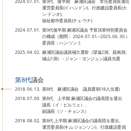
2024. 07. 01.
第9代 後半期 麻浦区議会 常任委員長選出
運営委員長(イ·ハンドン)、行政建設委員長(カ
ン·ドンオ)、
福祉都巿委員長(チェ·ウナ)
2024. 07. 01.
第9代後半期 麻浦区議会 予算決算特別委員会
の構成（期間： 2024. 07. 01.~2025. 06. 30.）
委員長：ハン·ソンミ
2025. 04. 02.
麻浦区議会議員補欠選挙（望遠2洞、延南洞、
城山1洞） - ジャン・ヨンジュン議員当選
第8代
議会
2018. 06. 13.
第8代 麻浦区議会 議員選挙(18人当選)
2018. 07. 09.
第8代 上半期 麻浦区議会の議長団を選出
議長（イ・ピルリェ）、
副議長（ソ・チョンス）
2018. 08. 02.
第8代 上半期 麻浦区議会の議長団を選出。
運営委員長(キム·ジョンソン)、行政建設委員