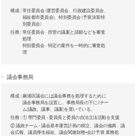
構成 :
常任委員会 (運営委員会、行政建設委員会、
福祉都市委員会)、特別委員会 (予算決算特
別委員会)
任務 :
常任委員会 - 所管の議案と請願などを審査
処理
特別委員会 - 特定の案件を一時的に審査処
理
議会事務局
構成 :
麻浦区議会には議会事務を処理するために
議会事務局を設置し、事務局長の下に3チー
ム(議政、議事、議案)を置いている。
任務 :
① 専門委員 - 委員長と委員の自治立法活動を支援
② 議政チーム - 議会基本運営計画の樹立、議会の儀典、議
会広報、議員厚生福祉、議会関連財務•会計予算 業務処