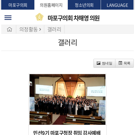
본문바로가기
마포구의회
의원홈페이지
청소년의회
LANGUAGE
마포구의회
차해영 의원
의정활동
갤러리
갤러리
썸네일
목록
민선9기 마포구청장 취임 감사예배