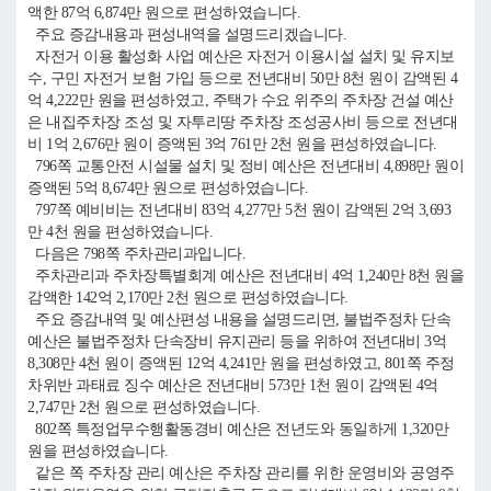
액한 87억 6,874만 원으로 편성하였습니다.
주요 증감내용과 편성내역을 설명드리겠습니다.
자전거 이용 활성화 사업 예산은 자전거 이용시설 설치 및 유지보
수, 구민 자전거 보험 가입 등으로 전년대비 50만 8천 원이 감액된 4
억 4,222만 원을 편성하였고, 주택가 수요 위주의 주차장 건설 예산
은 내집주차장 조성 및 자투리땅 주차장 조성공사비 등으로 전년대
비 1억 2,676만 원이 증액된 3억 761만 2천 원을 편성하였습니다.
796쪽 교통안전 시설물 설치 및 정비 예산은 전년대비 4,898만 원이
증액된 5억 8,674만 원으로 편성하였습니다.
797쪽 예비비는 전년대비 83억 4,277만 5천 원이 감액된 2억 3,693
만 4천 원을 편성하였습니다.
다음은 798쪽 주차관리과입니다.
주차관리과 주차장특별회계 예산은 전년대비 4억 1,240만 8천 원을
감액한 142억 2,170만 2천 원으로 편성하였습니다.
주요 증감내역 및 예산편성 내용을 설명드리면, 불법주정차 단속
예산은 불법주정차 단속장비 유지관리 등을 위하여 전년대비 3억
8,308만 4천 원이 증액된 12억 4,241만 원을 편성하였고, 801쪽 주정
차위반 과태료 징수 예산은 전년대비 573만 1천 원이 감액된 4억
2,747만 2천 원으로 편성하였습니다.
802쪽 특정업무수행활동경비 예산은 전년도와 동일하게 1,320만
원을 편성하였습니다.
같은 쪽 주차장 관리 예산은 주차장 관리를 위한 운영비와 공영주