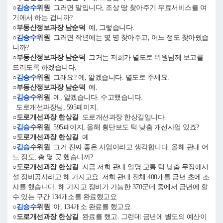
○
김승수
위원
그러면 말입니다, 조상 땅 찾아주기 무료서비스를 여
기에서 하는 겁니까?
○부동산정보과장 남순덕
예, 그렇습니다.
○
김승수
위원
그러면 작년에는 몇 명 찾아주고, 어느 정도 찾아줬습
니까?
○부동산정보과장 남순덕
그거는 저희가 별도로 위원님께 보고를
드리도록 하겠습니다.
○
김승수
위원
그래요? 예, 알겠습니다. 별도로 주세요.
○부동산정보과장 남순덕
예.
○
김승수
위원
예, 알겠습니다. 수고했습니다.
도로개선과장님, 595페이지.
○도로개선과장 한상길
도로개선과장 한상길입니다.
○
김승수
위원
595페이지, 올해 횡단보도 턱 낮춤 개선사업 있죠?
○도로개선과장 한상길
예.
○
김승수
위원
그거 진짜 좋은 사업이라고 생각합니다. 올해 관내 어
느 정도, 총 몇 곳 했습니까?
○도로개선과장 한상길
지금 저희 관내 일명 교통 턱 낮춤 무장애시
설 정비공사라고 해 가지고요. 저희 관내 전체 400개를 금년 초에 조
사를 했습니다. 해 가지고 정비가 가능한 370군데 중에서 금년에 할
수 있는 구간 134개소를 완료했고요.
○
김승수
위원
아, 134개소 완료를 했고요.
○도로개선과장 한상길
완료를 했고. 그런데 금년에 별도의 예산이