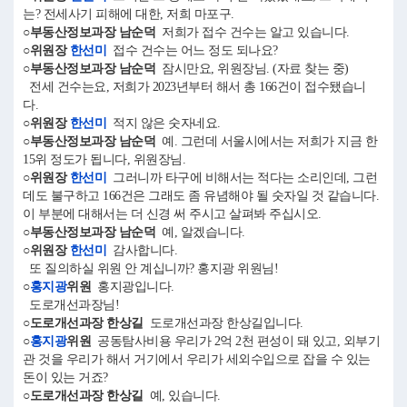
는? 전세사기 피해에 대한, 저희 마포구.
○부동산정보과장 남순덕
저희가 접수 건수는 알고 있습니다.
○위원장
한선미
접수 건수는 어느 정도 되나요?
○부동산정보과장 남순덕
잠시만요, 위원장님. (자료 찾는 중)
전세 건수는요, 저희가 2023년부터 해서 총 166건이 접수됐습니
다.
○위원장
한선미
적지 않은 숫자네요.
○부동산정보과장 남순덕
예. 그런데 서울시에서는 저희가 지금 한
15위 정도가 됩니다, 위원장님.
○위원장
한선미
그러니까 타구에 비해서는 적다는 소리인데, 그런
데도 불구하고 166건은 그래도 좀 유념해야 될 숫자일 것 같습니다.
이 부분에 대해서는 더 신경 써 주시고 살펴봐 주십시오.
○부동산정보과장 남순덕
예, 알겠습니다.
○위원장
한선미
감사합니다.
또 질의하실 위원 안 계십니까? 홍지광 위원님!
○
홍지광
위원
홍지광입니다.
도로개선과장님!
○도로개선과장 한상길
도로개선과장 한상길입니다.
○
홍지광
위원
공동탐사비용 우리가 2억 2천 편성이 돼 있고, 외부기
관 것을 우리가 해서 거기에서 우리가 세외수입으로 잡을 수 있는
돈이 있는 거죠?
○도로개선과장 한상길
예, 있습니다.