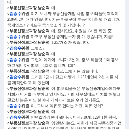
다.
○부동산정보과장 남순덕
예.
○
김승수
위원
여기 보니까 부동산중개업 사업 홍보 리플릿 제작이
250원, 2천 매가 있습니다. 지금 마포구에 부동산이 총 몇 개입니까,
중개업소가? 마포구 중개업소가 몇 개입니까?
○부동산정보과장 남순덕
예, 잠시만요, 위원님. (자료 확인 중)
○
김승수
위원
마포구 부동산 중개업소가 몇 개 있습니까, 지금?
○부동산정보과장 남순덕
1,257개소가 있습니다.
○
김승수
위원
그렇죠?
○부동산정보과장 남순덕
예.
○
김승수
위원
그런데 여기에 보니까 2천 매, 홍보 리플릿. 1회 홍보
하고 맙니까? 홍보는 1회로 합니까, 1회?
○부동산정보과장 남순덕
아니요, 그렇지는 않습니다.
○
김승수
위원
그러면 2천 매 갖고 어떻게. 1,257개인데 2천 매를 지
금 제작한다고 돼 있는데.
○부동산정보과장 남순덕
이 홍보 리플릿은 부동산중개업소에다도
저희가 이거를 배부하고 있지만요, 저희 사무실에도 비치를 해놓고
필요한 분은 어느 분이나 가져가서 보실 수가 있거든요.
○
김승수
위원
아, 그래서 여유로 한다는 거죠, 여유 있게?
○부동산정보과장 남순덕
예.
○
김승수
위원
양면칼라리본이 뭡니까, 이게? 10개, 12만 1천 원씩.
○부동산정보과장 남순덕
양면칼라는요, 저희가 지금 부동산중개업
소에다가 명찰을 배부하고 있거든요. 왜냐하면 무등록 중개업자라