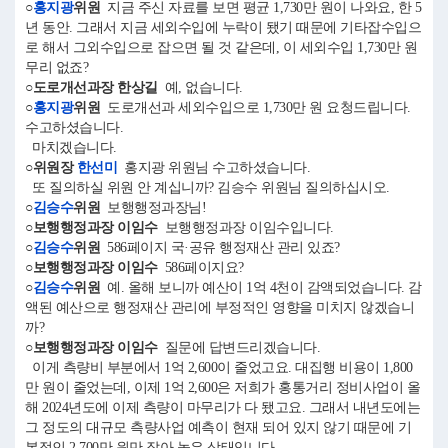
○
홍지광
위원
지금 주신 자료를 보면 평균 1,730만 원이 나와요, 한 5
년 동안. 그래서 지금 세외수입에 누락이 됐기 때문에 기타잡수입으
로 해서 그외수입으로 잡으면 될 것 같은데, 이 세외수입 1,730만 원
무리 없죠?
○도로개선과장 한상길
예, 없습니다.
○
홍지광
위원
도로개선과 세외수입으로 1,730만 원 요청드립니다.
수고하셨습니다.
마치겠습니다.
○위원장
한선미
홍지광 위원님 수고하셨습니다.
또 질의하실 위원 안 계십니까? 김승수 위원님 질의하십시오.
○
김승수
위원
보행행정과장님!
○보행행정과장 이임수
보행행정과장 이임수입니다.
○
김승수
위원
586페이지 국·공유 행정재산 관리 있죠?
○보행행정과장 이임수
586페이지요?
○
김승수
위원
예. 올해 보니까 예산이 1억 4천이 감액되었습니다. 감
액된 예산으로 행정재산 관리에 부정적인 영향을 미치지 않겠습니
까?
○보행행정과장 이임수
질문에 답변드리겠습니다.
이게 측량비 부분에서 1억 2,600이 줄었고요. 대집행 비용이 1,800
만 원이 줄었는데, 이제 1억 2,600은 저희가 홍통거리 정비사업이 올
해 2024년도에 이제 측량이 마무리가 다 됐고요. 그래서 내년도에는
그 정도의 대규모 측량사업 예측이 현재 되어 있지 않기 때문에 기
본적인 2,700만 원만 잡아 놓은 상태입니다.