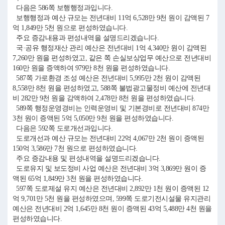
다음은 586쪽 보행행정과입니다.
보행행정과 예산 규모는 전년대비 11억 6,528만 9천 원이 감액된 7
억 1,849만 5천 원으로 편성하였습니다.
주요 증감내용과 편성내역을 설명드리겠습니다.
국·공유 행정재산 관리 예산은 전년대비 1억 4,340만 원이 감액된
7,260만 원을 편성하였고, 같은 쪽 손실보상업무 예산으로 전년대비
160만 원을 증액하여 979만 8천 원을 편성하였습니다.
587쪽 가로환경 조성 예산은 전년대비 5,995만 2천 원이 감액된
8,558만 8천 원을 편성하였고, 588쪽 불법광고물정비 예산에 전년대
비 282만 9천 원을 감액하여 2,478만 8천 원을 편성하였습니다.
589쪽 행정운영경비는 인력운영비 및 기본경비로 전년대비 874만
3천 원이 증액된 5억 5,050만 9천 원을 편성하였습니다.
다음은 592쪽 도로개선과입니다.
도로개선과 예산 규모는 전년대비 22억 4,067만 2천 원이 증액된
150억 3,586만 7천 원으로 편성하였습니다.
주요 증감내용 및 편성내역을 설명드리겠습니다.
도로유지 및 보도정비 사업 예산은 전년대비 3억 3,869만 원이 증
액된 65억 1,849만 3천 원을 편성하였습니다.
597쪽 도로제설 유지 예산은 전년대비 2,892만 1천 원이 증액된 12
억 9,701만 5천 원을 편성하였으며, 599쪽 도로기전시설물 유지관리
예산은 전년대비 2억 1,645만 8천 원이 증액된 43억 5,488만 4천 원을
편성하였습니다.