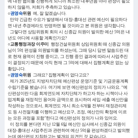
에 대한 협의를 진행하게 되니까 최소한 내후년쯤 아마 편성이 필요
하지 않을까, 저희가 추측하고 있습니다.
○
권영숙
위원
예, 잘 알겠습니다.
만약 긴급한 수요가 발생해서 대장-홍대선 관련 예산이 필요하다
면 내년 추경에라도 반영하면 될 것이라고 본 위원은 생각합니다.
그렇다면 상임위원회 회의 시 신종갑 의원이 발의한 예산 5억은 내
년도 어디에 사용할 계획인가요?
○교통행정과장 이주미
행정건설위원회 상임위원회 때 신종갑 의원
님이 5억 편성을 의원발의를 하셨는데, 그때 당시 답변 말씀드린 대
로 현재 용역이 진행 중이고, 그 진행 중인 결과에 따라서 사업추진
이 결정되기 때문에 아직 현재 그 5억에 대해서 집행계획은 없는 상
황입니다.
○
권영숙
위원
그래요? 집행계획이 없다고요?
제가 2025년도 지방자치단체 예산편성 운영기준 및 기금운용계획
수립기준을 봤습니다. 여기에 보면 예산편성의 정의가 나와요. “예
산편성이란 다음 회계연도에 자치단체가 하고자 하는 시책이나 사
업계획을 재정적인 용어와 금액으로 표시하여 세입·세출 예산안을
작성하는 것으로서, 회계연도 개시 최소 6개월 전부터 재정관리제
도 등 사전절차를 이행하고 예산요구, 조정, 예산안의 확정에 이르
는 모든 과정을 포함”한다고 예산편성의 정의가 나와 있어요.
이 정의를 본다면 지난 12월 6일 예산안 심사에서 신종갑 의원이
대장-홍대선 사업추진과 관련하여 예산 5억을 편성하겠다고 발의했
는데 예산편성 지침하고는 별개의 의견인 것 같습니다.