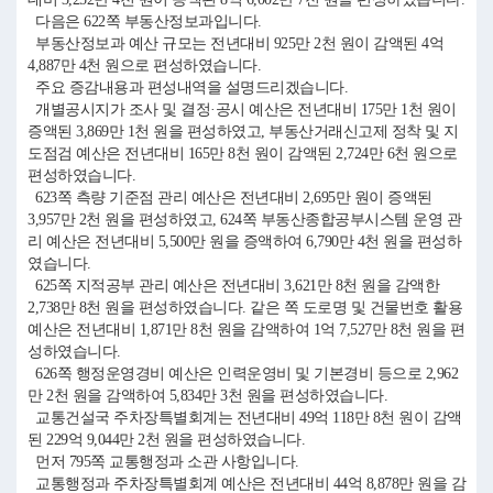
다음은 622쪽 부동산정보과입니다.
부동산정보과 예산 규모는 전년대비 925만 2천 원이 감액된 4억
4,887만 4천 원으로 편성하였습니다.
주요 증감내용과 편성내역을 설명드리겠습니다.
개별공시지가 조사 및 결정·공시 예산은 전년대비 175만 1천 원이
증액된 3,869만 1천 원을 편성하였고, 부동산거래신고제 정착 및 지
도점검 예산은 전년대비 165만 8천 원이 감액된 2,724만 6천 원으로
편성하였습니다.
623쪽 측량 기준점 관리 예산은 전년대비 2,695만 원이 증액된
3,957만 2천 원을 편성하였고, 624쪽 부동산종합공부시스템 운영 관
리 예산은 전년대비 5,500만 원을 증액하여 6,790만 4천 원을 편성하
였습니다.
625쪽 지적공부 관리 예산은 전년대비 3,621만 8천 원을 감액한
2,738만 8천 원을 편성하였습니다. 같은 쪽 도로명 및 건물번호 활용
예산은 전년대비 1,871만 8천 원을 감액하여 1억 7,527만 8천 원을 편
성하였습니다.
626쪽 행정운영경비 예산은 인력운영비 및 기본경비 등으로 2,962
만 2천 원을 감액하여 5,834만 3천 원을 편성하였습니다.
교통건설국 주차장특별회계는 전년대비 49억 118만 8천 원이 감액
된 229억 9,044만 2천 원을 편성하였습니다.
먼저 795쪽 교통행정과 소관 사항입니다.
교통행정과 주차장특별회계 예산은 전년대비 44억 8,878만 원을 감