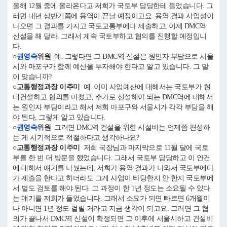
올해 12월 중에 올라온다고 저희가 국토부 담당한테 들었습니다. 그
러면 내년 상반기쯤에 용역이 끝날 예정이고요. 용역 결과 사업성이
나오면 그 결과를 가지고 국토교통부에다 제출하고, 이제 DMC역
신설을 해 달라. 그래서 계속 국토부하고 협의를 진행할 예정입니
다.
○
권영숙
위원
예. 그렇다면 그 DMC역 신설은 원인자 부담으로 서울
시와 마포구가 함께 예산을 투자해야 한다고 알고 있습니다. 그 말
이 맞습니까?
○교통행정과장 이주미
예. 이미 사업예산에 대해서는 국토부가 현
대건설하고 협의를 마쳤고, 추가로 신설해야 되는 DMC역에 대해서
는 원인자 부담이라고 해서 저희 마포구와 서울시가 각각 부담을 해
야 된다, 그렇게 알고 있습니다.
○
권영숙
위원
그러면 DMC역 건설을 위한 시설비는 언제쯤 편성하
는 게 시기적으로 적절하다고 생각하나요?
○교통행정과장 이주미
저희 국장님과 마지막으로 11월 달에 국토
부를 한 번 더 방문을 했었습니다. 그래서 국토부 담당하고 이 안건
에 대해서 얘기를 나눴는데, 저희가 용역 결과가 나와서 국토부에다
가 제출을 한다고 하더라도 그게 사업이 타당한지 안 한지 국토부에
서 별도 검토를 해야 된다. 그 과정이 한 1년 정도는 소요될 수 있다
는 얘기를 저희가 들었습니다. 그래서 소요가 되면 빠르면 6개월이
나 아니면 1년 정도 걸릴 거라고 지금 생각이 되고요. 그러면 그 협
의가 끝나서 DMC역 신설이 확정되면 그 이후에 서울시하고 건설비