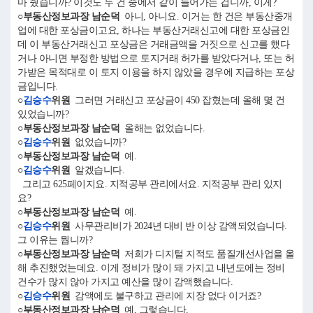
마 줬습니까? 이것도 두 건 중에서 같이 들어가는 겁니까, 이게?
○부동산정보과장 남순덕
아니, 아니요. 이거는 한 건은 부동산중개
업에 대한 포상금이고요, 하나는 부동산거래신고에 대한 포상금인
데 이 부동산거래신고 포상금은 거래금액을 거짓으로 신고를 했다
거나 아니면 부정한 방법으로 토지거래 허가를 받았다거나, 또는 허
가받은 목적대로 이 토지 이용을 하지 않았을 경우에 지급하는 포상
금입니다.
○
김승수
위원
그러면 거래신고 포상금이 450 잡혔는데 올해 몇 건
있었습니까?
○부동산정보과장 남순덕
올해는 없었습니다.
○
김승수
위원
없었습니까?
○부동산정보과장 남순덕
예.
○
김승수
위원
알겠습니다.
그리고 625페이지요. 지적공부 관리에서요. 지적공부 관리 있지
요?
○부동산정보과장 남순덕
예.
○
김승수
위원
사무관리비가 2024년 대비 반 이상 감액되었습니다.
그 이유는 뭡니까?
○부동산정보과장 남순덕
저희가 디지털 지적도 품질개선사업을 올
해 추진했었는데요. 이게 정비가 많이 돼 가지고 내년도에는 정비
건수가 많지 않아 가지고 예산을 많이 감액했습니다.
○
김승수
위원
감액에도 불구하고 관리에 지장 없다 이거죠?
○부동산정보과장 남순덕
예, 그렇습니다.