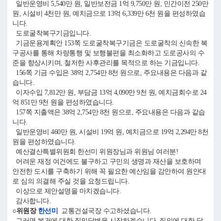
일반운영비 5,540만 원, 일반보전금 1억 9,750만 원, 민간이전 250만
원, 시설비 4천만 원, 예치금으로 13억 6,339만 6천 원을 편성하였습
니다.
도로굴착복구기금입니다.
기금운용계획안 153쪽 도로굴착복구기금은 도로굴착의 신속한 복
구공사를 통해 차량통행 및 보행불편을 최소화하고 도로공사의 수
준을 향상시키며, 철저한 사후관리를 목적으로 하는 기금입니다.
156쪽 기금 수입은 38억 2,754만 8천 원으로, 주요내용은 다음과 같
습니다.
이자수입 7,812만 원, 부담금 13억 4,090만 9천 원, 예치금회수로 24
억 851만 9천 원을 편성하였습니다.
157쪽 지출액은 38억 2,754만 8천 원으로, 주요내용은 다음과 같습
니다.
일반운영비 460만 원, 시설비 19억 원, 예치금으로 19억 2,294만 8천
원을 편성하였습니다.
예산결산특별위원회 한선미 위원장님과 위원님 여러분!
어려운 재정 여건에도 불구하고 구민의 생명과 재산을 보호하며
안전한 도시를 구축하기 위해 꼭 필요한 예산임을 감안하여 원안대
로 심의 의결해 주실 것을 요청드립니다.
이상으로 제안설명을 마치겠습니다.
감사합니다.
○위원장
한선미
교통건설국장 수고하셨습니다.
그러면 본건에 대한 질의답변을 시작하겠습니다. 질의에 대한 답