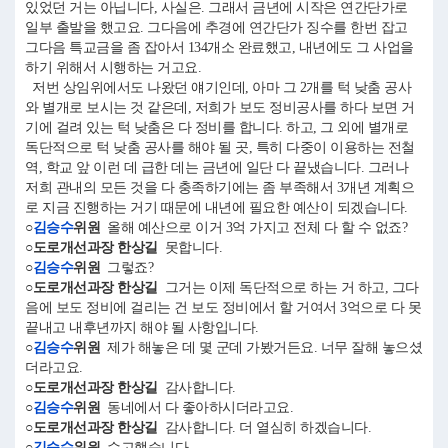
있었던 거는 아닙니다, 사실은. 그래서 금년에 시작은 연간단가로
일부 출발을 했고요. 그다음에 추경에 연간단가 징수를 한번 잡고
그다음 특교금을 좀 잡아서 134개소 완료했고, 내년에도 그 사업을
하기 위해서 시행하는 거고요.
저번 상임위에서도 나왔던 얘기인데, 아마 그 2개를 턱 낮춤 공사
와 별개로 보시는 것 같은데, 저희가 보도 정비공사를 하다 보면 거
기에 걸려 있는 턱 낮춤은 다 정비를 합니다. 하고, 그 외에 별개로
독단적으로 턱 낮춤 공사를 해야 될 곳, 특히 다중이 이용하는 전철
역, 학교 앞 이런 데 급한 데는 금년에 일단 다 끝냈습니다. 그러나
저희 관내의 모든 것을 다 충족하기에는 좀 부족해서 3개년 계획으
로 지금 진행하는 거기 때문에 내년에 필요한 예산이 되겠습니다.
○
김승수
위원
올해 예산으로 이거 3억 가지고 전체 다 할 수 없죠?
○도로개선과장 한상길
못합니다.
○
김승수
위원
그렇죠?
○도로개선과장 한상길
그거는 이제 독단적으로 하는 거 하고, 그다
음에 보도 정비에 걸리는 건 보도 정비에서 할 거여서 3억으로 다 못
끝내고 내후년까지 해야 될 사항입니다.
○
김승수
위원
제가 해놓은 데 몇 군데 가봤거든요. 너무 잘해 놓으셨
더라고요.
○도로개선과장 한상길
감사합니다.
○
김승수
위원
동네에서 다 좋아하시더라고요.
○도로개선과장 한상길
감사합니다. 더 열심히 하겠습니다.
○
김승수
위원
수고했습니다.