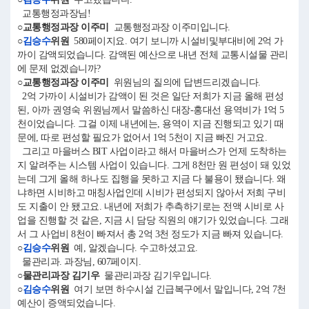
교통행정과장님!
○교통행정과장 이주미
교통행정과장 이주미입니다.
○
김승수
위원
580페이지요. 여기 보니까 시설비및부대비에 2억 가
까이 감액되었습니다. 감액된 예산으로 내년 전체 교통시설물 관리
에 문제 없겠습니까?
○교통행정과장 이주미
위원님의 질의에 답변드리겠습니다.
2억 가까이 시설비가 감액이 된 것은 일단 저희가 지금 올해 편성
된, 아까 권영숙 위원님께서 말씀하신 대장-홍대선 용역비가 1억 5
천이었습니다. 그걸 이제 내년에는, 용역이 지금 진행되고 있기 때
문에, 따로 편성할 필요가 없어서 1억 5천이 지금 빠진 거고요.
그리고 마을버스 BIT 사업이라고 해서 마을버스가 언제 도착하는
지 알려주는 시스템 사업이 있습니다. 그게 8천만 원 편성이 돼 있었
는데 그게 올해 하나도 집행을 못하고 지금 다 불용이 됐습니다. 왜
냐하면 시비하고 매칭사업인데 시비가 편성되지 않아서 저희 구비
도 지출이 안 됐고요. 내년에 저희가 추측하기로는 전액 시비로 사
업을 진행할 것 같은, 지금 시 담당 직원의 얘기가 있었습니다. 그래
서 그 사업비 8천이 빠져서 총 2억 3천 정도가 지금 빠져 있습니다.
○
김승수
위원
예, 알겠습니다. 수고하셨고요.
물관리과. 과장님, 607페이지.
○물관리과장 김기우
물관리과장 김기우입니다.
○
김승수
위원
여기 보면 하수시설 긴급복구에서 말입니다, 2억 7천
예산이 증액되었습니다.