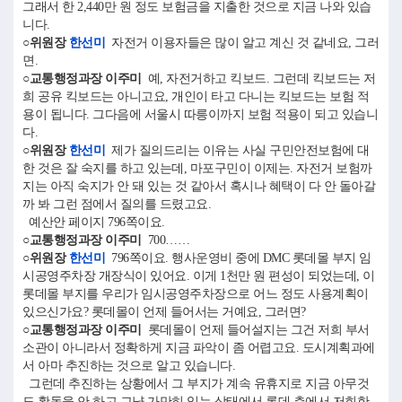
그래서 한 2,440만 원 정도 보험금을 지출한 것으로 지금 나와 있습
니다.
○위원장
한선미
자전거 이용자들은 많이 알고 계신 것 같네요, 그러
면.
○교통행정과장 이주미
예, 자전거하고 킥보드. 그런데 킥보드는 저
희 공유 킥보드는 아니고요, 개인이 타고 다니는 킥보드는 보험 적
용이 됩니다. 그다음에 서울시 따릉이까지 보험 적용이 되고 있습니
다.
○위원장
한선미
제가 질의드리는 이유는 사실 구민안전보험에 대
한 것은 잘 숙지를 하고 있는데, 마포구민이 이제는. 자전거 보험까
지는 아직 숙지가 안 돼 있는 것 같아서 혹시나 혜택이 다 안 돌아갈
까 봐 그런 점에서 질의를 드렸고요.
예산안 페이지 796쪽이요.
○교통행정과장 이주미
700……
○위원장
한선미
796쪽이요. 행사운영비 중에 DMC 롯데몰 부지 임
시공영주차장 개장식이 있어요. 이게 1천만 원 편성이 되었는데, 이
롯데몰 부지를 우리가 임시공영주차장으로 어느 정도 사용계획이
있으신가요? 롯데몰이 언제 들어서는 거예요, 그러면?
○교통행정과장 이주미
롯데몰이 언제 들어설지는 그건 저희 부서
소관이 아니라서 정확하게 지금 파악이 좀 어렵고요. 도시계획과에
서 아마 추진하는 것으로 알고 있습니다.
그런데 추진하는 상황에서 그 부지가 계속 유휴지로 지금 아무것
도 활동을 안 하고 그냥 가만히 있는 상태에서 롯데 측에서 저희한