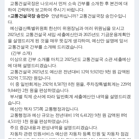
교통건설국장은 나오셔서 먼저 소속 간부를 소개한 후 본건에 대
하여 간략하게 보고하여 주시기 바랍니다.
○교통건설국장 송인수
안녕하십니까? 교통건설국장 송인수입니
다.
예산결산특별위원회 한선미 위원장님과 여러 위원님을 모시고
2025년도 교통건설국 세입·세출예산안과 2025년도 기금운용계획안
을 설명드리게 된 것을 매우 뜻깊게 생각하며, 예산안 설명에 앞서
교통건설국 간부를 소개해 드리겠습니다.
(간부 소개)
이상으로 간부 소개를 마치고 2025년도 교통건설국 소관 세출예산
에 대해 설명드리겠습니다.
교통건설국 2025년도 예산은 전년대비 12억 9,923만 9천 원 감액된
522억 7,552만 원입니다.
이 중 일반회계는 292억 8,507만 8천 원을, 주차장특별회계는 229억
9,044만 2천 원을 편성하였습니다.
부서별 직제 순서에 따라 일반회계 세출예산안 내역을 설명드리겠
습니다.
예산안 책자 575쪽 교통행정과입니다.
교통행정과 예산 규모는 전년대비 1억 6,412만 9천 원 감액된 8억
4,511만 1천 원을 편성하였습니다.
주요 증감내용과 편성내역을 설명드리겠습니다.
자동차 관련 민원서비스 예산은 자동차 등록 민원 및 자동차 점검