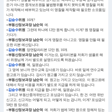
든가 아니면 중개보조원들 불법행위를 하지 못하도록 명찰을 저희
가 제작해서 배부하고 있는데 이 명찰을 제작할 때 필요한 소모품입
니다.
○
김승수
위원
10개?
○부동산정보과장 남순덕
예.
○
김승수
위원
그런데 하나에 12만 원씩 합니까, 이게? 뭔 명찰을 여
기다가.
○부동산정보과장 남순덕
이게 명찰은 아니고요. 명찰을 만들 때 필
요한 리본 예산입니다.
○
김승수
위원
양면칼라리본 12만 원, 10개.
○부동산정보과장 남순덕
이거는요, 칼라리본을 저희가 샘플로 해
서 위원님께 가서 별도로 설명드리도록 하겠습니다.
○
김승수
위원
예, 알겠습니다.
그 옆에 보니까 연수교육 강사료가 있습니다. 바로 밑에 연수교육
원고료가 있습니다. 강사가 원고를 가지고 오지 않습니까?
○부동산정보과장 남순덕
예. 원고는 가지고 오는데요. 이 원고료에
대해서 작성 비용을 저희가 별도로 지급을 하게 돼 있습니다.
○
김승수
위원
따로 지급을 합니까? 예, 알겠습니다.
그리고 부동산중개위반신고 포상금이 있습니다, 한 건. 어떤 위반
신고고, 신고자는 어떻게 되고, 어떻게 되는 겁니까, 이게? 포상금이
50만 원 있네요.
○부동산정보과장 남순덕
예. 저희가 법에 50만 원으로 정해져 있는