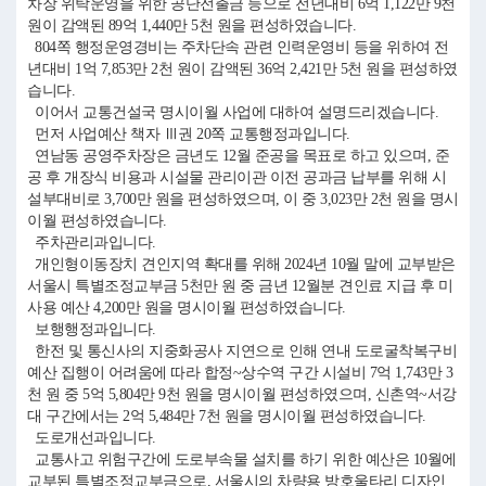
차장 위탁운영을 위한 공단전출금 등으로 전년대비 6억 1,122만 9천
원이 감액된 89억 1,440만 5천 원을 편성하였습니다.
804쪽 행정운영경비는 주차단속 관련 인력운영비 등을 위하여 전
년대비 1억 7,853만 2천 원이 감액된 36억 2,421만 5천 원을 편성하였
습니다.
이어서 교통건설국 명시이월 사업에 대하여 설명드리겠습니다.
먼저 사업예산 책자 Ⅲ권 20쪽 교통행정과입니다.
연남동 공영주차장은 금년도 12월 준공을 목표로 하고 있으며, 준
공 후 개장식 비용과 시설물 관리이관 이전 공과금 납부를 위해 시
설부대비로 3,700만 원을 편성하였으며, 이 중 3,023만 2천 원을 명시
이월 편성하였습니다.
주차관리과입니다.
개인형이동장치 견인지역 확대를 위해 2024년 10월 말에 교부받은
서울시 특별조정교부금 5천만 원 중 금년 12월분 견인료 지급 후 미
사용 예산 4,200만 원을 명시이월 편성하였습니다.
보행행정과입니다.
한전 및 통신사의 지중화공사 지연으로 인해 연내 도로굴착복구비
예산 집행이 어려움에 따라 합정~상수역 구간 시설비 7억 1,743만 3
천 원 중 5억 5,804만 9천 원을 명시이월 편성하였으며, 신촌역~서강
대 구간에서는 2억 5,484만 7천 원을 명시이월 편성하였습니다.
도로개선과입니다.
교통사고 위험구간에 도로부속물 설치를 하기 위한 예산은 10월에
교부된 특별조정교부금으로, 서울시의 차량용 방호울타리 디자인