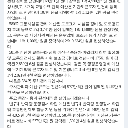
관련 경비로 전년대비 69만 1천 원이 감액된 1억 4,590만 9천 원을 편
성하였고, 577쪽 교통수요 관리 예산은 기간제근로자 인건비 등의
사업비로 전년대비 107만 원을 감액하여 1억 3,124만 2천 원을 편성
하였습니다.
580쪽 교통시설물 관리 예산은 도로표지 시설물 정비 및 도로명표
지 교체 등으로 2억 3,744만 원이 감액된 1억 1,800만 원을 편성하였
고, 운송사업 재정지원 예산은 운수업체 보조금 등의 사업비로 전
년대비 1억 1,200만 원을 증액하여 2억 9,324만 원을 편성하였습니
다.
581쪽 건전한 교통문화 정착 예산은 승용차 마일리지 참여 활성화
및 교통안전지도 활동 지원 보조금 경비로 전년대비 175만 원이 감
액된 2,850만 6천 원을 편성하였습니다. 같은 쪽 행정운영경비 예산
에 무기계약직 근로자 보수 및 기본경비로 3,517만 8천 원이 감액된
1억 2,821만 4천 원을 편성하였습니다.
다음은 584쪽 주차관리과입니다.
주차관리과 예산 규모는 전년대비 977만 6천 원이 감액된 6,419만 9
천 원을 편성하였습니다.
주요 증감내용과 편성내역을 설명드리겠습니다.
법규위반차량 운행질서 확립 예산은 법규위반차량 운행질서 확립
및 교통안전지도 활동 지원 등을 위하여 전년대비 440만 원이 감액
된 4,827만 5천 원을 편성하였고, 585쪽 행정운영경비 예산은 기본경
비로 전년대비 537만 6천 원 감액된 1,592만 4천 원을 편성하였습니
다.