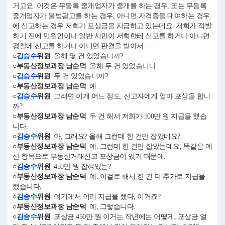
거고요. 이것은 무등록 중개업자가 중개를 하는 경우, 또는 무등록
중개업자가 불법광고를 하는 경우, 아니면 자격증을 대여하는 경우
에 신고하는 경우 저희가 포상금을 지급하고 있는데요. 저희가 적발
하기 전에 민원인이나 일반 시민이 저희한테 신고를 하거나 아니면
경찰에 신고를 하거나 아니면 판결을 받아서……
○
김승수
위원
올해 몇 건 있었습니까?
○부동산정보과장 남순덕
올해 두 건 있었습니다.
○
김승수
위원
두 건 있었습니까?
○부동산정보과장 남순덕
예.
○
김승수
위원
그러면 이게 어느 정도, 신고자에게 얼마 포상을 합니
까?
○부동산정보과장 남순덕
두 건 해서 저희가 100만 원 지급을 했습
니다.
○
김승수
위원
아, 그래요? 올해 그런데 한 건만 잡았네요?
○부동산정보과장 남순덕
예. 그런데 한 건만 잡았는데요, 똑같은 예
산 항목으로 부동산거래신고 포상금이 있기 때문에.
○
김승수
위원
450만 원 잡혀있는?
○부동산정보과장 남순덕
예. 이걸로 해서 한 건 더 추가로 지급을
했습니다.
○
김승수
위원
여기에서 이리 지급을 했다, 이거죠?
○부동산정보과장 남순덕
예, 그렇습니다.
○
김승수
위원
포상금 450만 원 이거는 작년에는 어떻게, 포상금 얼