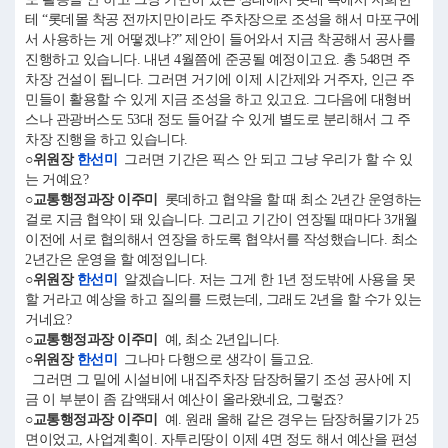
테 “롯데몰 착공 전까지만이라도 주차장으로 조성을 해서 마포구에
서 사용하는 게 어떻겠냐?” 제안이 들어와서 지금 착공해서 공사를
진행하고 있습니다. 내년 4월쯤에 준공될 예정이고요. 총 548면 주
차장 건설이 됩니다. 그러면 거기에 이제 시간제와 거주자, 인근 주
민들이 활용할 수 있게 지금 조성을 하고 있고요. 그다음에 대형버
스나 관광버스도 53대 정도 들어갈 수 있게 별도로 분리해서 그 주
차장 진행을 하고 있습니다.
○위원장
한선미
그러면 기간은 픽스 안 되고 그냥 우리가 할 수 있
는 거예요?
○교통행정과장 이주미
롯데하고 협약을 할 때 최소 2년간 운영하는
걸로 지금 협약이 돼 있습니다. 그리고 기간이 연장될 때마다 3개월
이전에 서로 협의해서 연장을 하도록 협약서를 작성했습니다. 최소
2년간은 운영을 할 예정입니다.
○위원장
한선미
알겠습니다. 저는 그게 한 1년 정도밖에 사용을 못
할 거라고 예상을 하고 질의를 드렸는데, 그래도 2년을 할 수가 있는
거네요?
○교통행정과장 이주미
예, 최소 2년입니다.
○위원장
한선미
그나마 다행으로 생각이 들고요.
그러면 그 밑에 시설비에 내집주차장 담장허물기 조성 공사에 지
금 이 부분이 좀 감액돼서 예산이 올라왔네요, 그렇죠?
○교통행정과장 이주미
예. 원래 올해 같은 경우는 담장허물기가 25
면이었고, 사업계획이. 자투리땅이 이제 4면 정도 해서 예산을 편성