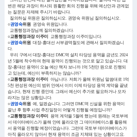
변은 해당 과장이 하시되 원활한 회의 진행을 위해 예산안과 관계없
는 질문은 자제해 주시기 바랍니다.
질의하실 위원은 질의하십시오. 권영숙 위원님 질의하십시오.
○
권영숙
위원
권영숙 위원입니다.
교통행정과장님께 질의하겠습니다.
○교통행정과장 이주미
교통행정과장 이주미입니다.
○
권영숙
위원
대장-홍대선 서부광역철도에 관해서 질의하겠습니
다.
우리 구에서 대장-홍대선 DMC역 설치 타당성 용역을 금년도 2024
년 5월에 착수하여 현재 용역이 진행되는 것으로 알고 있습니다. 대
장-홍대선 용역이 오늘 예산 책자 보니까 1억 5천만 원으로 진행되
고 있는데, 예산이 부족하지는 않습니까?
○교통행정과장 이주미
아닙니다. 저희가 올해 위원님 말씀대로 1억
5천 편성된 예산의 범위 안에서 이미 이제 타당성 용역 계약을 끝냈
습니다, 현재 진행 중인데. 그래서 예산이 추가로 필요하거나 모자
라지는 않은 상황입니다.
○
권영숙
위원
예, 알겠습니다. 그러면 DMC역 신설을 위한 용역이
끝난 후 향후 사업 추진일정이 어떻게 진행될 예정입니까?
○교통행정과장 이주미
용역 계약을 5월에 했는데 원래는 국토부에
서 데이터베이스가 올해 안에 올라오면 그 데이터베이스를 활용해
서 용역을 진행할 예정이었습니다. 그런데 국토부 데이터베이스가
아직 올라오지 않아서 현재 용역이 조금 지체돼 있는 상황이고요.