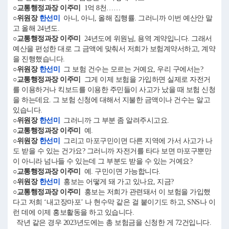
○교통행정과장 이주미
1억 8천……
○위원장
한선미
아니, 아니, 올해 집행률. 그러니까 이번 예산안 말
고 올해 24년도.
○교통행정과장 이주미
24년도에 위원님, 용역 계약입니다. 그래서
예산을 편성한 대로 그 금액에 맞춰서 저희가 보험계약서하고, 계약
을 진행했습니다.
○위원장
한선미
그 보험 건수는 모르는 거예요, 우리 구에서는?
○교통행정과장 이주미
그게 이제 보험을 가입하면 실제로 자전거
를 이용하거나 킥보드를 이용한 주민들이 사고가 났을 때 보험 신청
을 하는데요. 그 보험 신청에 대해서 지불한 금액이나 건수는 알고
있습니다.
○위원장
한선미
그러니까 그 부분 좀 알려주시고요.
○교통행정과장 이주미
예.
○위원장
한선미
그리고 마포구민이면 다른 지역에 가서 사고가 나
도 받을 수 있는 건가요? 그러니까 자전거를 타다 보면 마포구뿐만
이 아니라 넘나들 수 있는데 그 부분도 받을 수 있는 거예요?
○교통행정과장 이주미
예. 구민이면 가능합니다.
○위원장
한선미
홍보는 어떻게 돼 가고 있나요, 지금?
○교통행정과장 이주미
홍보는 저희가 관련돼서 이 보험을 가입했
다고 저희 ‘내고장마포’ 나 현수막 같은 걸 붙이기도 하고, SNS나 이
런 데에 이제 홍보활동을 하고 있습니다.
작년 같은 경우 2023년도에는 총 보험금을 신청한 게 72건입니다.