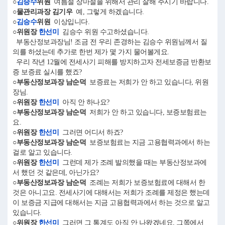
○
김승수
위원
여름철 장마철을 위해서 관리 잘해 주시기 바랍니다.
○물관리과장 김기우
예, 그렇게 하겠습니다.
○
김승수
위원
이상입니다.
○위원장
한선미
김승수 위원 수고하셨습니다.
부동산정보과장님! 조금 전 우리 존경하는 김승수 위원님께서 질
의를 하셨는데 추가로 한번 제가 몇 가지 물어볼게요.
우리 작년 12월에 전세사기 피해를 방지하고자 전세보증금 반환보
증 보증료 실시를 했죠?
○부동산정보과장 남순덕
보증료는 저희가 안 하고 있습니다, 위원
장님.
○위원장
한선미
아직 안 하나요?
○부동산정보과장 남순덕
저희가 안 하고 있습니다, 보증보험료는
요.
○위원장
한선미
그러면 어디서 하죠?
○부동산정보과장 남순덕
보증보험료는 지금 고용협력과에서 하는
걸로 알고 있습니다.
○위원장
한선미
그런데 제가 조례 발의했을 때는 부동산정보과에
서 했던 것 같은데, 아닌가요?
○부동산정보과장 남순덕
조례는 저희가 보증보험료에 대해서 한
것은 아니고요. 전세사기에 대해서는 저희가 조례를 제정은 했는데
이 보증금 지급에 대해서는 지금 고용협력과에서 하는 것으로 알고
있습니다.
○위원장
한선미
그러면 그 통계도 아직 안 나왔겠네요, 그쪽에서