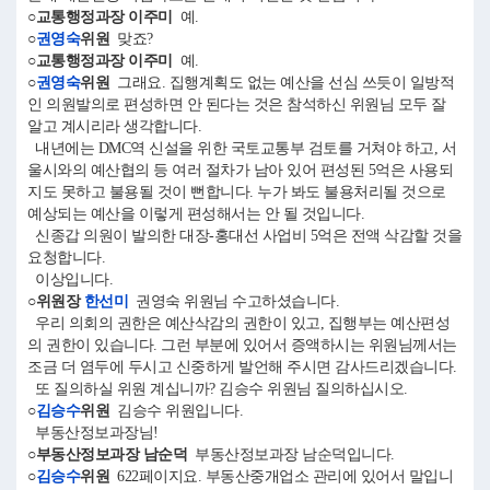
○교통행정과장 이주미
예.
○
권영숙
위원
맞죠?
○교통행정과장 이주미
예.
○
권영숙
위원
그래요. 집행계획도 없는 예산을 선심 쓰듯이 일방적
인 의원발의로 편성하면 안 된다는 것은 참석하신 위원님 모두 잘
알고 계시리라 생각합니다.
내년에는 DMC역 신설을 위한 국토교통부 검토를 거쳐야 하고, 서
울시와의 예산협의 등 여러 절차가 남아 있어 편성된 5억은 사용되
지도 못하고 불용될 것이 뻔합니다. 누가 봐도 불용처리될 것으로
예상되는 예산을 이렇게 편성해서는 안 될 것입니다.
신종갑 의원이 발의한 대장-홍대선 사업비 5억은 전액 삭감할 것을
요청합니다.
이상입니다.
○위원장
한선미
권영숙 위원님 수고하셨습니다.
우리 의회의 권한은 예산삭감의 권한이 있고, 집행부는 예산편성
의 권한이 있습니다. 그런 부분에 있어서 증액하시는 위원님께서는
조금 더 염두에 두시고 신중하게 발언해 주시면 감사드리겠습니다.
또 질의하실 위원 계십니까? 김승수 위원님 질의하십시오.
○
김승수
위원
김승수 위원입니다.
부동산정보과장님!
○부동산정보과장 남순덕
부동산정보과장 남순덕입니다.
○
김승수
위원
622페이지요. 부동산중개업소 관리에 있어서 말입니