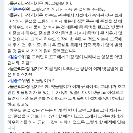
○물관리과장 김기우
예, 그렇습니다.
○
김승수
위원
그렇죠? 이거 잠깐 사유 좀 설명해 주세요.
○물관리과장 김기우
하수도 관련해서 시설비가 증액된 것은 쉽게
얘기해서 준설을 그동안에 이제 했는데 집중 폭우 때 준설을 잘 해
야 하수도에서 물이 잘 빠지는 것 때문에 좀 증액을 했고요. 빗물받
이 준설과 하수도 준설을 각각 증액을 시켜서 증액이 된 사유가 많
이 있습니다. 그래서 하수도 연장이 한 44만㎡ 정도 되는데 그중에
서 우기 전, 우기 중, 우기 후 준설을 통해서 집중 폭우가 많이 발생
될 것 같아서 거기에 많이 증액됐습니다.
○
김승수
위원
그러면 마포구에서 가장 많이 나타나는 양상은 어떤
겁니까, 지금?
○물관리과장 김기우
지금 많이 나타나는 양상이 이제 빗물받이 같
은 케이스가요.
○
김승수
위원
빗물받이요?
○물관리과장 김기우
예. 빗물받이가 이제 규격이 45, 그러니까 조그
만한 빗물받이가 돼 있는 데가 많이 있습니다. 이것을 1m 이상으로
늘려서 대폭 노면수를 처리하고자 그 빗물받이 설치를 많이 하려고
하고 있고요.
하수도 준설 같은 경우는 이게 한 번 비 오면 그대로 그냥 차거든
요. 준설을 지금보다 더 많이 할 예정이고요. 그래서 노면수 처리와
하수처리를 해서 금년과 같이 피해가 없도록 그렇게 할 예정에 있습
니다.