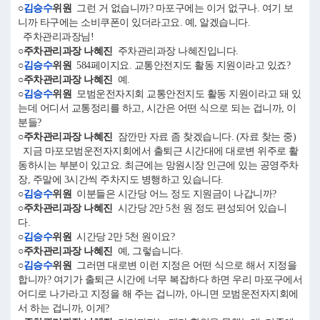
○
김승수
위원
그런 거 없습니까? 마포구에는 이거 없구나. 여기 보
니까 타구에는 소비쿠폰이 있더라고요. 예, 알겠습니다.
주차관리과장님!
○주차관리과장 나혜진
주차관리과장 나혜진입니다.
○
김승수
위원
584페이지요. 교통안전지도 활동 지원이라고 있죠?
○주차관리과장 나혜진
예.
○
김승수
위원
모범운전자지회 교통안전지도 활동 지원이라고 돼 있
는데 어디서 교통정리를 하고, 시간은 어떤 식으로 되는 겁니까, 이
분들?
○주차관리과장 나혜진
잠깐만 자료 좀 찾겠습니다. (자료 찾는 중)
지금 마포모범운전자지회에서 출퇴근 시간대에 대로변 위주로 활
동하시는 부분이 있고요. 최근에는 망원시장 인근에 있는 공영주차
장, 주말에 3시간씩 주차지도 병행하고 있습니다.
○
김승수
위원
이분들은 시간당 어느 정도 지원금이 나갑니까?
○주차관리과장 나혜진
시간당 2만 5천 원 정도 편성되어 있습니
다.
○
김승수
위원
시간당 2만 5천 원이요?
○주차관리과장 나혜진
예, 그렇습니다.
○
김승수
위원
그러면 대로변 이런 지정은 어떤 식으로 해서 지정을
합니까? 여기가 출퇴근 시간에 너무 복잡하다 하면 우리 마포구에서
어디로 나가라고 지정을 해 주는 겁니까, 아니면 모범운전자지회에
서 하는 겁니까, 이게?