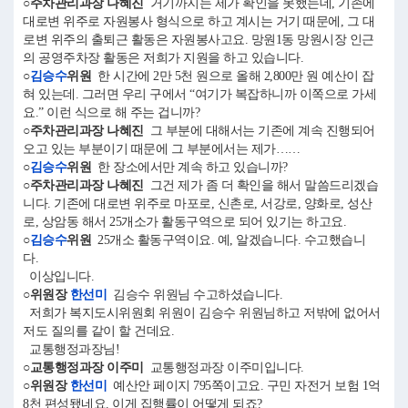
○주차관리과장 나혜진
거기까지는 제가 확인을 못했는데, 기존에
대로변 위주로 자원봉사 형식으로 하고 계시는 거기 때문에, 그 대
로변 위주의 출퇴근 활동은 자원봉사고요. 망원1동 망원시장 인근
의 공영주차장 활동은 저희가 지원을 하고 있습니다.
○
김승수
위원
한 시간에 2만 5천 원으로 올해 2,800만 원 예산이 잡
혀 있는데. 그러면 우리 구에서 “여기가 복잡하니까 이쪽으로 가세
요.” 이런 식으로 해 주는 겁니까?
○주차관리과장 나혜진
그 부분에 대해서는 기존에 계속 진행되어
오고 있는 부분이기 때문에 그 부분에서는 제가……
○
김승수
위원
한 장소에서만 계속 하고 있습니까?
○주차관리과장 나혜진
그건 제가 좀 더 확인을 해서 말씀드리겠습
니다. 기존에 대로변 위주로 마포로, 신촌로, 서강로, 양화로, 성산
로, 상암동 해서 25개소가 활동구역으로 되어 있기는 하고요.
○
김승수
위원
25개소 활동구역이요. 예, 알겠습니다. 수고했습니
다.
이상입니다.
○위원장
한선미
김승수 위원님 수고하셨습니다.
저희가 복지도시위원회 위원이 김승수 위원님하고 저밖에 없어서
저도 질의를 같이 할 건데요.
교통행정과장님!
○교통행정과장 이주미
교통행정과장 이주미입니다.
○위원장
한선미
예산안 페이지 795쪽이고요. 구민 자전거 보험 1억
8천 편성됐네요. 이게 집행률이 어떻게 되죠?