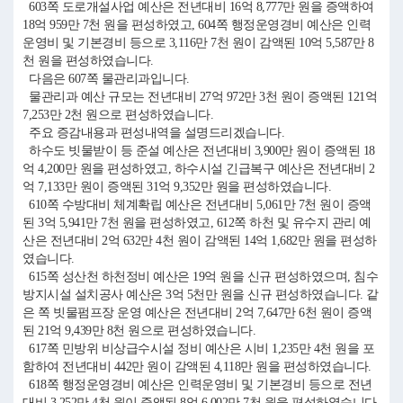
603쪽 도로개설사업 예산은 전년대비 16억 8,777만 원을 증액하여
18억 959만 7천 원을 편성하였고, 604쪽 행정운영경비 예산은 인력
운영비 및 기본경비 등으로 3,116만 7천 원이 감액된 10억 5,587만 8
천 원을 편성하였습니다.
다음은 607쪽 물관리과입니다.
물관리과 예산 규모는 전년대비 27억 972만 3천 원이 증액된 121억
7,253만 2천 원으로 편성하였습니다.
주요 증감내용과 편성내역을 설명드리겠습니다.
하수도 빗물받이 등 준설 예산은 전년대비 3,900만 원이 증액된 18
억 4,200만 원을 편성하였고, 하수시설 긴급복구 예산은 전년대비 2
억 7,133만 원이 증액된 31억 9,352만 원을 편성하였습니다.
610쪽 수방대비 체계확립 예산은 전년대비 5,061만 7천 원이 증액
된 3억 5,941만 7천 원을 편성하였고, 612쪽 하천 및 유수지 관리 예
산은 전년대비 2억 632만 4천 원이 감액된 14억 1,682만 원을 편성하
였습니다.
615쪽 성산천 하천정비 예산은 19억 원을 신규 편성하였으며, 침수
방지시설 설치공사 예산은 3억 5천만 원을 신규 편성하였습니다. 같
은 쪽 빗물펌프장 운영 예산은 전년대비 2억 7,647만 6천 원이 증액
된 21억 9,439만 8천 원으로 편성하였습니다.
617쪽 민방위 비상급수시설 정비 예산은 시비 1,235만 4천 원을 포
함하여 전년대비 442만 원이 감액된 4,118만 원을 편성하였습니다.
618쪽 행정운영경비 예산은 인력운영비 및 기본경비 등으로 전년
대비 3,252만 4천 원이 증액된 8억 6,002만 7천 원을 편성하였습니다.