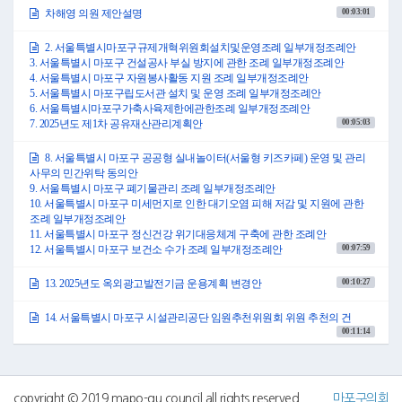
그 밖의 감사 세부사항 및 주요내용 등은 전자회의자료를 참고하시기 바라
00:03:01
차해영 의원 제안설명
며, 각 위원회에서 채택한 계획안대로 승인하여 주시기 바랍니다.
이상으로 제안설명을 마치겠습니다.
2. 서울특별시마포구규제개혁위원회설치및운영조례 일부개정조례안
감사합니다.
3. 서울특별시 마포구 건설공사 부실 방지에 관한 조례 일부개정조례안
●부의장 권영숙 차해영 의원 수고하셨습니다.
4. 서울특별시 마포구 자원봉사활동 지원 조례 일부개정조례안
그러면 의사일정 제1항 2025년도 행정사무감사계획서 승인의 건에 대하여
5. 서울특별시 마포구립도서관 설치 및 운영 조례 일부개정조례안
의회운영위원회에서 제안설명한 내용과 같이 원안대로 의결하고자 하는데
6. 서울특별시마포구가축사육제한에관한조례 일부개정조례안
의원 여러분께서는 이의가 없으십니까?
00:05:03
7. 2025년도 제1차 공유재산관리계획안
(「없습니다」하는 의원 있음)
이의가 없으므로 가결되었음을 선포합니다.
8. 서울특별시 마포구 공공형 실내놀이터(서울형 키즈카페) 운영 및 관리
2. 서울특별시마포구규제개혁위원회설치및운영조례 일부개정조례안(마포
사무의 민간위탁 동의안
구청장 제출)
9. 서울특별시 마포구 폐기물관리 조례 일부개정조례안
3. 서울특별시 마포구 건설공사 부실 방지에 관한 조례 일부개정조례안(마포
10. 서울특별시 마포구 미세먼지로 인한 대기오염 피해 저감 및 지원에 관한
구청장 제출)
조례 일부개정조례안
4. 서울특별시 마포구 자원봉사활동 지원 조례 일부개정조례안(오옥자 의원
11. 서울특별시 마포구 정신건강 위기대응체계 구축에 관한 조례안
대표발의)
00:07:59
12. 서울특별시 마포구 보건소 수가 조례 일부개정조례안
5. 서울특별시 마포구립도서관 설치 및 운영 조례 일부개정조례안(마포구청
장 제출)
6. 서울특별시마포구가축사육제한에관한조례 일부개정조례안(권인순 의원
00:10:27
13. 2025년도 옥외광고발전기금 운용계획 변경안
대표발의)
7. 2025년도 제1차 공유재산관리계획안(마포구청장 제출)
14. 서울특별시 마포구 시설관리공단 임원추천위원회 위원 추천의 건
00:11:14
○부의장 권영숙 다음은 의사일정 제2항부터 제7항까지 행정건설위원회에서
심의한 안건 6건을 일괄 상정합니다.
이상 6건에 대한 심사보고는 전자회의자료를 참고하여 주시기 바랍니다.
그러면 의사일정 제2항 서울특별시마포구규제개혁위원회설치및운영조례
copyright © 2019 mapo-gu council all rights reserved
마포구의회