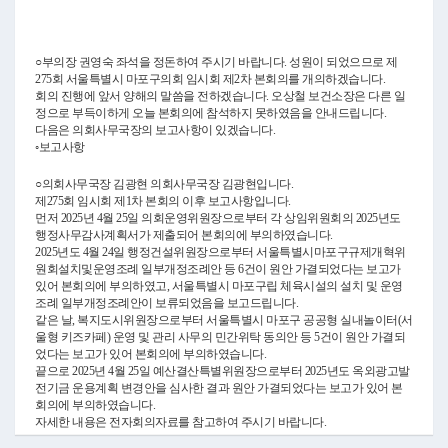
Video
○부의장 권영숙 좌석을 정돈하여 주시기 바랍니다. 성원이 되었으므로 제
275회 서울특별시 마포구의회 임시회 제2차 본회의를 개의하겠습니다.
회의 진행에 앞서 양해의 말씀을 전하겠습니다. 오상철 보건소장은 다른 일
정으로 부득이하게 오늘 본회의에 참석하지 못하였음을 안내드립니다.
다음은 의회사무국장의 보고사항이 있겠습니다.
◦보고사항
○의회사무국장 김광현 의회사무국장 김광현입니다.
제275회 임시회 제1차 본회의 이후 보고사항입니다.
먼저 2025년 4월 25일 의회운영위원장으로부터 각 상임위원회의 2025년도
행정사무감사계획서가 제출되어 본회의에 부의하였습니다.
2025년도 4월 24일 행정건설위원장으로부터 서울특별시마포구규제개혁위
원회설치및운영조례 일부개정조례안 등 6건이 원안 가결되었다는 보고가
있어 본회의에 부의하였고, 서울특별시 마포구립 체육시설의 설치 및 운영
조례 일부개정조례안이 보류되었음을 보고드립니다.
같은 날, 복지도시위원장으로부터 서울특별시 마포구 공공형 실내놀이터(서
울형 키즈카페) 운영 및 관리 사무의 민간위탁 동의안 등 5건이 원안 가결되
었다는 보고가 있어 본회의에 부의하였습니다.
끝으로 2025년 4월 25일 예산결산특별위원장으로부터 2025년도 옥외광고발
전기금 운용계획 변경안을 심사한 결과 원안 가결되었다는 보고가 있어 본
회의에 부의하였습니다.
자세한 내용은 전자회의자료를 참고하여 주시기 바랍니다.
이상으로 보고를 마치겠습니다.