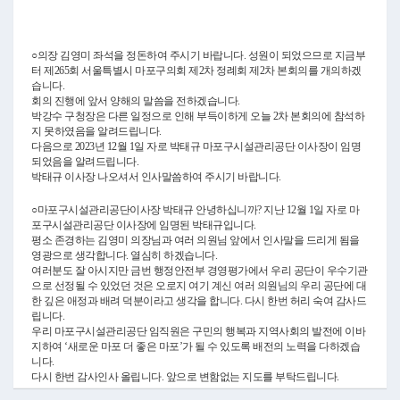
Video
○의장 김영미 좌석을 정돈하여 주시기 바랍니다. 성원이 되었으므로 지금부
터 제265회 서울특별시 마포구의회 제2차 정례회 제2차 본회의를 개의하겠
습니다.
회의 진행에 앞서 양해의 말씀을 전하겠습니다.
박강수 구청장은 다른 일정으로 인해 부득이하게 오늘 2차 본회의에 참석하
지 못하였음을 알려드립니다.
다음으로 2023년 12월 1일 자로 박태규 마포구시설관리공단 이사장이 임명
되었음을 알려드립니다.
박태규 이사장 나오셔서 인사말씀하여 주시기 바랍니다.
○마포구시설관리공단이사장 박태규 안녕하십니까? 지난 12월 1일 자로 마
포구시설관리공단 이사장에 임명된 박태규입니다.
평소 존경하는 김영미 의장님과 여러 의원님 앞에서 인사말을 드리게 됨을
영광으로 생각합니다. 열심히 하겠습니다.
여러분도 잘 아시지만 금번 행정안전부 경영평가에서 우리 공단이 우수기관
으로 선정될 수 있었던 것은 오로지 여기 계신 여러 의원님의 우리 공단에 대
한 깊은 애정과 배려 덕분이라고 생각을 합니다. 다시 한번 허리 숙여 감사드
립니다.
우리 마포구시설관리공단 임직원은 구민의 행복과 지역사회의 발전에 이바
지하여 ‘새로운 마포 더 좋은 마포’가 될 수 있도록 배전의 노력을 다하겠습
니다.
다시 한번 감사인사 올립니다. 앞으로 변함없는 지도를 부탁드립니다.
감사합니다.