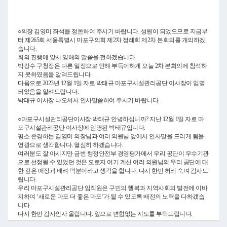
Video
○의장 김영미 좌석을 정돈하여 주시기 바랍니다. 성원이 되었으므로 지금부
터 제265회 서울특별시 마포구의회 제2차 정례회 제2차 본회의를 개의하겠
습니다.
회의 진행에 앞서 양해의 말씀을 전하겠습니다.
박강수 구청장은 다른 일정으로 인해 부득이하게 오늘 2차 본회의에 참석하
지 못하였음을 알려드립니다.
다음으로 2023년 12월 1일 자로 박태규 마포구시설관리공단 이사장이 임명
되었음을 알려드립니다.
박태규 이사장 나오셔서 인사말씀하여 주시기 바랍니다.
○마포구시설관리공단이사장 박태규 안녕하십니까? 지난 12월 1일 자로 마
포구시설관리공단 이사장에 임명된 박태규입니다.
평소 존경하는 김영미 의장님과 여러 의원님 앞에서 인사말을 드리게 됨을
영광으로 생각합니다. 열심히 하겠습니다.
여러분도 잘 아시지만 금번 행정안전부 경영평가에서 우리 공단이 우수기관
으로 선정될 수 있었던 것은 오로지 여기 계신 여러 의원님의 우리 공단에 대
한 깊은 애정과 배려 덕분이라고 생각을 합니다. 다시 한번 허리 숙여 감사드
립니다.
우리 마포구시설관리공단 임직원은 구민의 행복과 지역사회의 발전에 이바
지하여 ‘새로운 마포 더 좋은 마포’가 될 수 있도록 배전의 노력을 다하겠습
니다.
다시 한번 감사인사 올립니다. 앞으로 변함없는 지도를 부탁드립니다.
감사합니다.