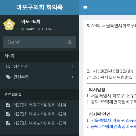
마포구의회 회의록
Toggle
navigation
마포구의회
제278회 서울특별시마포구
MAPO-GU COUNCIL
회의록
심사안건
일 시 : 2025년 9월 2일(화)
관련부록
장 소 : 복지도시위원회실
의사일정
관련 회의록
1. 서울특별시 마포구 소
2. 공덕1주택재건축정비구
제278회 복지도시위원회 제1차
심사된 안건
제278회 복지도시위원회 제2차
1. 서울특별시 마포구 소
제278회 복지도시위원회 제3차
2. 공덕1주택재건축정비구