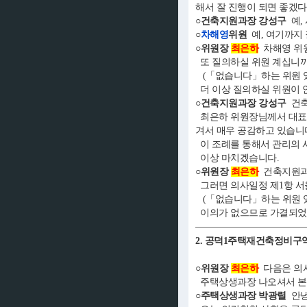
해서 잘 진행이 되면 좋겠다
○건축지원과장 강성구
예,
○
차해영
위원
예, 여기까지
○위원장
최은하
차해영 위
또 질의하실 위원 계십니까
(「없습니다」하는 위원 
더 이상 질의하실 위원이 
○건축지원과장 강성구
건축
최은하 위원장님께서 대표발
겨서 매우 공감하고 있습니
이 조례를 통해서 관리의 사
이상 마치겠습니다.
○위원장
최은하
건축지원과
그러면 의사일정 제1항 서
(「없습니다」하는 위원 
이의가 없으므로 가결되었
2. 공덕1주택재건축정비구
○위원장
최은하
다음은 의사
주택상생과장 나오셔서 본건
○주택상생과장 박광렬
안녕