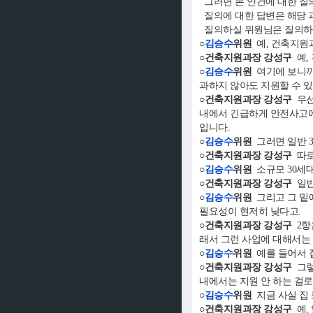
그러면 본 안건에 대한 
질의에 대한 답변은 해당 
질의하실 위원님은 질의하
○
김승수
위원
예, 건축지원
○건축지원과장 강성구
예,
○
김승수
위원
여기에 보니까,
과하지 않아도 지원할 수 있
○건축지원과장 강성구
우선
내에서 긴급하게 안전사고에 
입니다.
○
김승수
위원
그러면 일반 3
○건축지원과장 강성구
따로
○
김승수
위원
소규모 30세대
○건축지원과장 강성구
일반
○
김승수
위원
그리고 그 밑에
필요성이 현저히 낮다고.
○건축지원과장 강성구
2항
래서 그런 사업에 대해서는
○
김승수
위원
예를 들어서 집
○건축지원과장 강성구
그렇
내에서는 지원 안 하는 걸로
○
김승수
위원
지금 사실 집 
○건축지원과장 강성구
예,