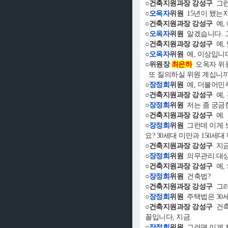
○건축지원과장 강성구
그런
○
오옥자
위원
15년이 됐는지
○건축지원과장 강성구
예, 
○
오옥자
위원
알겠습니다. 그
○건축지원과장 강성구
예,
○
오옥자
위원
예, 이상입니다
○위원장
최은하
오옥자 위
또 질의하실 위원 계십니까
○
장정희
위원
예, 더불어민
○건축지원과장 강성구
예,
○
장정희
위원
저는 좀 궁금한
○건축지원과장 강성구
예.
○
장정희
위원
그런데 이게 보
요? 30세대 미만과 150세대
○건축지원과장 강성구
지금
○
장정희
위원
의무관리 대상
○건축지원과장 강성구
예,
○
장정희
위원
건축법?
○건축지원과장 강성구
그러
○
장정희
위원
주택법은 30
○건축지원과장 강성구
건축
꼴입니다, 지금.
○
장정희
위원
그러면 이게 