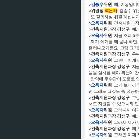
○
김승수
위원
예, 이상입니다
○위원장
최은하
김승수 위
또 질의하실 위원 계십니까
○
오옥자
위원
건축지원과장
○건축지원과장 강성구
예,
○
오옥자
위원
지금 조례 6조
제가 이거를 왜 묻냐 하면,
흘러나오거든요. 그럼 그거
○건축지원과장 강성구
우수
○
오옥자
위원
그런데 이게 아
○건축지원과장 강성구
지금
물을 설치를 해야 되는데 
만약에 우수관이 도로로 안
○
오옥자
위원
그거 보니까 담
안 그래도 그것도 좀 궁금하
○건축지원과장 강성구
그런
서도 지원할 수 있으니까 민
○
오옥자
위원
그러니까 여기 
○건축지원과장 강성구
예.
○
오옥자
위원
그래서 제가 너
○건축지원과장 강성구
예,
○
오옥자
위원
그러면 이제 지