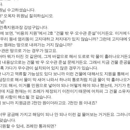
.
원님 수고하셨습니다.
? 오옥자 위원님 질의하십시오.
님!
 건축지원과장 강성구입니다.
에 보면, “비용의 지원”에서 2호 “건물 밖 우·오수관 준설”이거든요. 이거에 
 우리 동네 염리동이 고지대하고 저지대가 있지 않습니까? 그런데 고지대에 
는 원래는 땅으로 내려가는 거지 않습니까?
관은 땅으로 가는 경우가 많고요.
마 뭐가 터진 것 같은데, 그게 바깥으로 해서 도로로 막 물이 흘러나오거든요
 내용상으로는 건물 밖 우·오수관 준설 문제거든요. 그래서 지금 건물 준공을
간혹 가다가 우수관이 설치되어 있지 않은 경우가 있습니다.
 나가고 역류할 가능성도 있다 보니까 이런 건물에 대해서도 지원을 통해서 
장으로 해서 물이 막 새어 나와서 하나의 통로처럼 지금 물이 막 흘러나오거
기도 해서, 이거를 민원으로 넣어야 되나 어떻게 해야 되나 했는데, 거기가 한
데 지금 현재는 이 조례가 제정되기 이전이기 때문에 어차피 그 건물 소유자가
원 사항이 해소될 것 같습니다.
보니까 지원금은 2천만 원이더라고요. 2천만 원 이내죠?
무 궁금해 가지고 해당이 되나 안 되나 이런 걸 물어보는 거거든요. 그러니까
 맞습니다.
원할 수 있네, 조례만 통과되면?