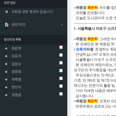
관련 영상
○위원장
최은하
자리를 정돈
조회된 관련 영상이 없습니다.
개의를 선포합니다.
오늘은 도시관리국 소관 조
관련 의안
1. 서울특별시 마포구 소
○위원장
최은하
그러면 의사
발언의원 목록
본 조례안은 본 위원장 외
최은하
○
오옥자
의원
존경하는 최은
안녕하십니까? 오옥자 의
오옥자
서울특별시 마포구 소규모
김승수
본 조례안의 제정이유는, 
포구민의 주거환경을 개선
장정희
주요내용으로는 안 제1조, 
차해영
기준, 안 제6조 및 제7조 
제12조는 전문가의 활용 
한선미
기타 자세한 내용은 배부하
장영준
감사합니다.
○위원장
최은하
오옥자 의
전문위원의 검토보고는 서