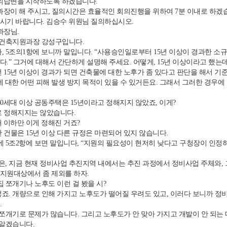
질의답변을 시작하도록 하겠습니다.
과장이 해 주시고, 질의시간은 효율적인 회의진행을 위하여 7분 이내로 하겠
시기 바랍니다. 김승수 위원님 질의하십시오.
과장님.
 건축지원과장 강성구입니다.
 5조의1항에 보니까 말입니다. “사용승인일로부터 15년 이상이 경과한 소규모
다.” 그거에 대해서 간단하게 설명해 주세요. 어떻게, 15년 이상이라고 했는
 15년 이상이 경과가 되면 건축물에 대한 노후가 좀 있다고 판단을 해서 기준
대한 어떤 피해 발생 방지 목적이 있을 수 있거든요. 그래서 그러한 경우에 
0세대 이상 공동주택은 15년이라고 정해지지 않았죠, 이게?
 정해지지는 않았습니다.
 이하만 이게 정해진 거죠?
 건물은 15년 이상 다른 규정은 마련되어 있지 않습니다.
 5조2항에 보면 말입니다, “지원의 필요성이 현저히 낮다고 구청장이 인정
은, 지금 현재 정비사업 추진지역 내에서는 추진 과정에서 정비사업 주체와,
 지원대상에서 좀 제외를 하자.
 쪼개기나 노후도 이런 걸 봤을 시?
죠. 개량으로 인해 가지고 노후도가 떨어질 우려도 있고, 이러다 보니까 
.
쪼개기로 문제가 많습니다. 그리고 노후도가 안 맞아 가지고 개발이 안 되는 데
 알겠습니다.