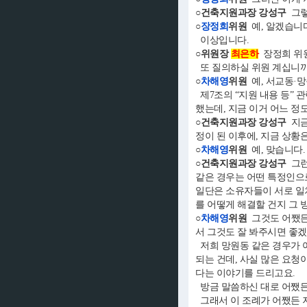
○건축지원과장 강성구
그렇
○
장정희
위원
예, 알겠습니다
이상입니다.
○위원장
최은하
장정희 위
또 질의하실 위원 계십니까
○
차해영
위원
예, 서교동·
제7조의 “지원 내용 등” 
했는데, 지금 이거 어느 정
○건축지원과장 강성구
지금
정이 된 이후에, 지금 상황은
○
차해영
위원
예, 맞습니다.
○건축지원과장 강성구
그런
같은 경우는 어떤 특정인으로
일단은 소유자들이 서로 일
를 어떻게 해결할 건지 그 
○
차해영
위원
그것도 어쨌든 
서 그것도 잘 봐주시면 좋겠
저희 망원동 같은 경우가 어
되는 건데, 사실 많은 요청
다는 이야기를 드리고요.
방금 말씀하신 대로 어쨌든 
그래서 이 조례가 어쨌든 