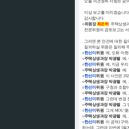
오늘 의견청취 사항은 공덕
이상 보고를 마치겠습니다
감사합니다.
○위원장
최은하
주택상생과
전문위원의 검토보고는 서
그러면 본 안건에 대한 질
질의하실 위원은 질의해 주
○
한선미
위원
예, 도화·아현
○주택상생과장 박광렬
예,
○
한선미
위원
예, 지금 우리
○주택상생과장 박광렬
예.
○
한선미
위원
이 사안은 202
○주택상생과장 박광렬
예,
○
한선미
위원
구청과 조합이 
○주택상생과장 박광렬
예,
○
한선미
위원
그런데 변경 전
○주택상생과장 박광렬
그 
○
한선미
위원
그게 MOU 맺
○주택상생과장 박광렬
예,
○
한선미
위원
이 공덕1구역은
하는데, 그런데 이번에 5필