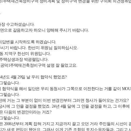
1주택재건축정비구역 정비계획 및 정비구역 변경을 위한 구의회 의견청취
.
장 수고하셨습니다.
면으로 갈음하고자 하오니 양해해 주시기 바랍니다.
의답변을 시작하도록 하겠습니다.
시기 바랍니다. 한선미 위원님 질의하십시오.
동 지역구 한선미 위원입니다.
 주택상생과장 박광렬입니다.
 공덕1주택재건축정비구역 설명 잘 들었고요.
4년도 4월 29일 날 우리 협약식 했었죠?
 그렇습니다.
협약식을 해서 일단은 우리 동청사가 그쪽으로 이전한다는 거를 같이 MOU를
 그렇습니다.
에 거는 그 부분이 없이 이번 변경안부터 그러면 청사가 들어오는 건가요?
당시에 그 안을 결정을 했었죠. 24년 4월 달에 그 안을 결정을 하고, 그 이
은 다음의 변경안이라는 거죠?
 그렇습니다.
 2006년부터 계획 잡혀 가지고 지금까지 끌고 오던 거라 주민들의 시선이
지가 새로 편입이 됐어요. 그래서 이게 기존 조합의 토지소유자들과, 그리고 새