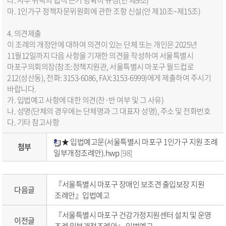
마. 1인가구 정책자문위원회에 관한 조항 신설(안 제10조~제15조)
4. 의견제출
이 조례의 개정안에 대하여 의견이 있는 단체 또는 개인은 2025년
11월12일까지 다음 사항을 기재한 의견을 작성하여 서울특별시
마포구의회의장(참조:정책지원관, 서울특별시 마포구 월드컵로
212(성산동), 전화: 3153-6086, FAX:3153-6999)에게 제출하여 주시기
바랍니다.
가. 입법예고 사항에 대한 의견(찬·반 여부 및 그 사유)
나. 성명(단체의 경우에는 단체명과 그 대표자 성명), 주소 및 전화번호
다. 기타 참고사항
★ 입법예고문(서울특별시 마포구 1인가구 지원 조례
첨부
일부개정조례안).hwp
[98]
『서울특별시 마포구 장애인 보조견 출입보장 지원
다음글
조례안』입법예고
『서울특별시 마포구 건강가정지원센터 설치 및 운영
이전글
조례 일부개정조례안』 입법예고