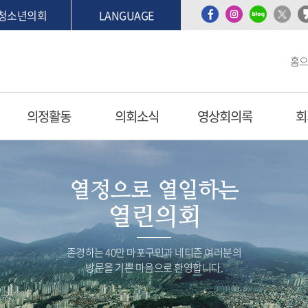
청소년의회
LANGUAGE
홈
의정활동
의회소식
영상회의록
회
열정으로 열일하는
열린의회
존경하는 40만 마포구민과 네티즌 여러분의
방문을 기쁜 마음으로 환영합니다.