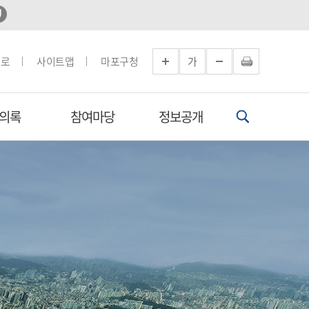
으로
사이트맵
마포구청
가
의록
참여마당
정보공개