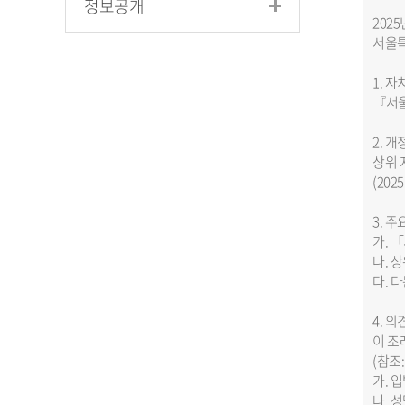
정보공개
2025
서울
1. 
『서울
2. 
상위 
(20
3. 
가. 
나. 
다. 
4. 
이 조
(참조
가. 
나. 