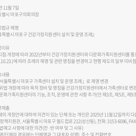
년 11월 7일
특별시 마포구의회의장
자치법규 제명
특별시 마포구 건강가정지원센터 설치 및 운영 조례』
개정이유
지침 개정에 따라 2022년부터 건강가정지원센터와 다문화가족지원센터를 통합
25.10.23.)에 따라 조례의 제명 및 관련 명칭을 변경하고 현행 제도의 일부 미
주요내용
「서울특별시 마포구 가족센터 설치 및 운영 조례」로 제명 변경
상위법 개정에 따라 목적 정비 및 명칭을 건강가정지원센터에서 가족센터로 변경(
다문화가족지원센터의 기능, 조직, 운영에 관한 사항 추가(안 제3조, 제5조, 제9조
의견제출
례의 개정안에 대하여 의견이 있는 단체 또는 개인은 2025년 11월12일까
:정책지원관, 서울특별시 마포구 월드컵로 212(성산동), 전화: 3153-6086, FA
입법예고 사항에 대한 의견(찬·반 여부 및 그 사유)
성명(단체의 경우에는 단체명과 그 대표자 성명), 주소 및 전화번호