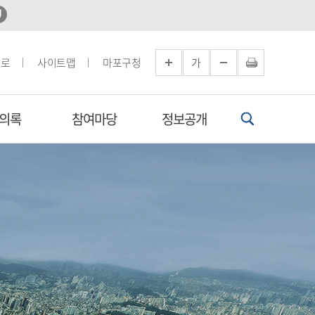
으로
사이트맵
마포구청
가
의록
참여마당
정보공개