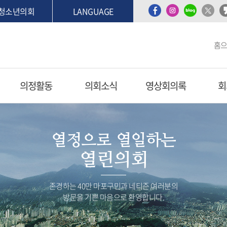
청소년의회
LANGUAGE
홈
의정활동
의회소식
영상회의록
회
열정으로 열일하는
열린의회
존경하는 40만 마포구민과 네티즌 여러분의
방문을 기쁜 마음으로 환영합니다.