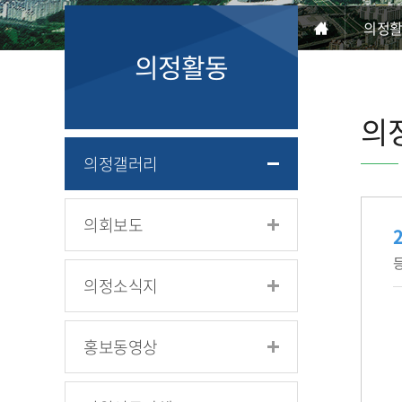
의정
의정활동
의
의정갤러리
의회보도
등
의정소식지
홍보동영상