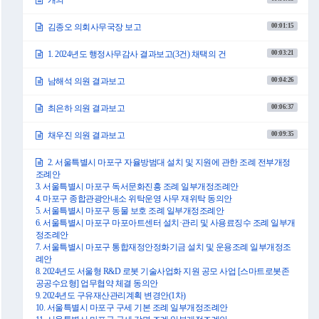
개의
00:01:15
김종오 의회사무국장 보고
00:03:21
1. 2024년도 행정사무감사 결과보고(3건) 채택의 건
00:04:26
남해석 의원 결과보고
00:06:37
최은하 의원 결과보고
00:09:35
채우진 의원 결과보고
2. 서울특별시 마포구 자율방범대 설치 및 지원에 관한 조례 전부개정
조례안
3. 서울특별시 마포구 독서문화진흥 조례 일부개정조례안
4. 마포구 종합관광안내소 위탁운영 사무 재위탁 동의안
5. 서울특별시 마포구 동물 보호 조례 일부개정조례안
6. 서울특별시 마포구 마포아트센터 설치·관리 및 사용료징수 조례 일부개
정조례안
7. 서울특별시 마포구 통합재정안정화기금 설치 및 운용조례 일부개정조
례안
8. 2024년도 서울형 R&D 로봇 기술사업화 지원 공모 사업 [스마트로봇존
공공수요형] 업무협약 체결 동의안
9. 2024년도 구유재산관리계획 변경안(1차)
10. 서울특별시 마포구 구세 기본 조례 일부개정조례안