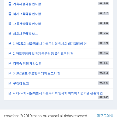
명절이 되시기를 바랍니다.
00:10:03
기획재정국장 인사말
불편함이 일상이 되어버린 힘든 상황이지만 웃음 가득한 일상의 행복을 기
원합니다.
00:12:12
임인년 새해 복 많이 받으십시오.
복지교육국장 인사말
감사합니다.
●의사팀장 박정애 이상으로 제252회 서울특별시 마포구의회 임시회 개회식
00:14:03
교통건설국장 인사말
을 모두 마치겠습니다.
감사합니다.
00:15:55
의회사무국장 보고
○의장 조영덕 자리를 정돈하여 주시기 바랍니다. 성원이 되었으므로 제252
00:17:20
1. 제252회 서울특별시 마포구의회 임시회 회기결정의 건
회 서울특별시 마포구의회 임시회 제1차 본회의를 개의하겠습니다.
회의진행에 앞서 2022년 1월 1일 자 인사발령 사항을 알려드리고자 합니다.
00:17:56
2. 마포구청장 및 관계공무원 등 출석요구의 건
박광옥 전 교통건설국장이 행정관리국장으로 발령되었고, 민화영 전 보건행
정과장이 기획재정국장으로, 이인숙 전 성산2동 동장이 복지교육국장으로
00:18:41
승진 발령되었습니다. 김병기 교통건설국장이 서울특별시에서 마포구로 전
강명숙 의원 제안설명
입 발령되었습니다.
다음은 승진한 간부들의 간단한 인사말씀을 듣도록 하겠습니다.
00:20:12
3. 2022년도 주요업무 계획 보고의 건
먼저 민화영 기획재정국장 나오셔서 인사말씀하여 주시기 바랍니다.
00:20:46
구청장 보고
○기획재정국장 민화영 안녕하십니까? 올 1월 1일 자 기획재정국장으로 보직
을 맡은 민화영입니다.
4. 제252회 서울특별시 마포구의회 임시회 회의록 서명의원 선출의 건
먼저 이 자리에 설 수 있도록 기회를 주신 유동균 마포구청장님께 깊은 감사
00:29:42
를 드립니다. 아울러 본회의장에서 존경하는 조영덕 의장님과 여러 의원님
앞에서 인사를 드리게 돼서 매우 영광스럽게 생각합니다.
지금 현재 코로나19가 장기화되면서 어려움을 겪고 있지만 지난 12월 사회조
사 결과 마포구 구민 10명 중 9명이 10년 후에도 마포구에서 살고 싶다는 희
copyright © 2019 mapo-gu council all rights reserved
마포구의회