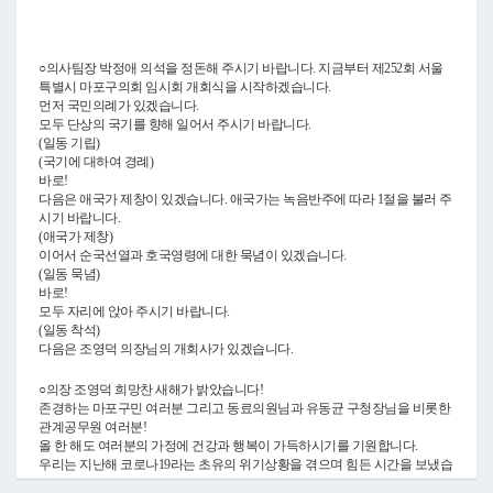
Video
○의사팀장 박정애 의석을 정돈해 주시기 바랍니다. 지금부터 제252회 서울
특별시 마포구의회 임시회 개회식을 시작하겠습니다.
먼저 국민의례가 있겠습니다.
모두 단상의 국기를 향해 일어서 주시기 바랍니다.
(일동 기립)
(국기에 대하여 경례)
바로!
다음은 애국가 제창이 있겠습니다. 애국가는 녹음반주에 따라 1절을 불러 주
시기 바랍니다.
(애국가 제창)
이어서 순국선열과 호국영령에 대한 묵념이 있겠습니다.
(일동 묵념)
바로!
모두 자리에 앉아 주시기 바랍니다.
(일동 착석)
다음은 조영덕 의장님의 개회사가 있겠습니다.
○의장 조영덕 희망찬 새해가 밝았습니다!
존경하는 마포구민 여러분 그리고 동료의원님과 유동균 구청장님을 비롯한
관계공무원 여러분!
올 한 해도 여러분의 가정에 건강과 행복이 가득하시기를 기원합니다.
우리는 지난해 코로나19라는 초유의 위기상황을 겪으며 힘든 시간을 보냈습
니다. 어렵고 힘든 위기 속에서도 희망을 잃지 않고, 구민들의 행복과 지역발