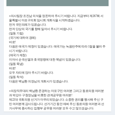
Video
○의사팀장 조진남 의석을 정돈하여 주시기 바랍니다. 지금부터 제267회 서
울특별시 마포구의회 임시회 개회식을 시작하겠습니다.
먼저 국민의례가 있겠습니다.
먼저 단상의 국기를 향해 일어서 주시기 바랍니다.
(일동 기립)
(국기에 대하여 경례)
바로!
다음은 애국가 제창이 있겠습니다. 애국가는 녹음반주에 따라 1절을 불러 주
시기 바랍니다.
(애국가 제창)
이어서 순국선열과 호국영령에 대한 묵념이 있겠습니다.
(일동 묵념)
바로!
모두 자리에 앉아 주시기 바랍니다.
(일동 착석)
다음은 백남환 의장님의 개회사가 있겠습니다.
○의장직무대리 백남환 존경하는 마포구민 여러분 그리고 동료의원 여러분
과 박강수 구청장님을 비롯한 관계공무원 여러분!
제22대 국회의원 선거가 마무리되었습니다. 소중한 권리를 행사해 주신 구
민 여러분께 감사드립니다. 선거기간 동안 애써 주신 동료의원 여러분과 선
거사무에 종사하신 집행부 공무원 여러분 모두 수고 많으셨습니다.
아직도 총선의 여파가 가시지 않았겠지만 선거기간 동안 있었던 각종 정치