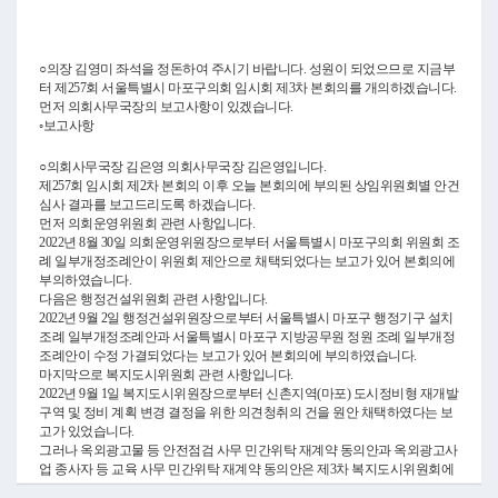
Video
○의장 김영미 좌석을 정돈하여 주시기 바랍니다. 성원이 되었으므로 지금부
터 제257회 서울특별시 마포구의회 임시회 제3차 본회의를 개의하겠습니다.
먼저 의회사무국장의 보고사항이 있겠습니다.
◦보고사항
○의회사무국장 김은영 의회사무국장 김은영입니다.
제257회 임시회 제2차 본회의 이후 오늘 본회의에 부의된 상임위원회별 안건
심사 결과를 보고드리도록 하겠습니다.
먼저 의회운영위원회 관련 사항입니다.
2022년 8월 30일 의회운영위원장으로부터 서울특별시 마포구의회 위원회 조
례 일부개정조례안이 위원회 제안으로 채택되었다는 보고가 있어 본회의에
부의하였습니다.
다음은 행정건설위원회 관련 사항입니다.
2022년 9월 2일 행정건설위원장으로부터 서울특별시 마포구 행정기구 설치
조례 일부개정조례안과 서울특별시 마포구 지방공무원 정원 조례 일부개정
조례안이 수정 가결되었다는 보고가 있어 본회의에 부의하였습니다.
마지막으로 복지도시위원회 관련 사항입니다.
2022년 9월 1일 복지도시위원장으로부터 신촌지역(마포) 도시정비형 재개발
구역 및 정비 계획 변경 결정을 위한 의견청취의 건을 원안 채택하였다는 보
고가 있었습니다.
그러나 옥외광고물 등 안전점검 사무 민간위탁 재계약 동의안과 옥외광고사
업 종사자 등 교육 사무 민간위탁 재계약 동의안은 제3차 복지도시위원회에
서 보류되었음을 보고드립니다.