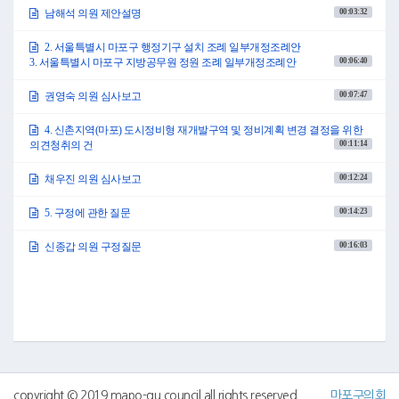
안에 대하여 의회운영위원회에서 제안한 내용과 같이 원안대로 의결하고자
00:03:32
남해석 의원 제안설명
하는데 의원 여러분 이의가 없으십니까?
(「없습니다」하는 의원 있음)
2. 서울특별시 마포구 행정기구 설치 조례 일부개정조례안
이의가 없으므로 가결되었음을 선포합니다.
00:06:40
3. 서울특별시 마포구 지방공무원 정원 조례 일부개정조례안
의사일정 제2항 서울특별시 마포구 행정기구 설치 조례 일부개정조례안, 의
사일정 제3항……
00:07:47
권영숙 의원 심사보고
●신종갑의원 의장님! 잠시 의사진행발언이 있습니다.
지금 서류 배포된 행정기구 설치 조례 일부개정조례안의 내용 중에 일부 잘
못된 내용이 있어서 이것을 수정해서 배포한 다음에 의결해야 될 것 같습니
4. 신촌지역(마포) 도시정비형 재개발구역 및 정비계획 변경 결정을 위한
다.
00:11:14
의견청취의 건
●의장 김영미 신종갑 의원, 지금 수정 조례안에 대해서 말씀하셨는데……
●신종갑의원 잘못 오타 난 게 있습니다.
00:12:24
채우진 의원 심사보고
●의장 김영미 오타 난 게 있습니까?
그러면 잠시 정회를 하고자 하는데 의원 여러분 이의가 없으십니까?
00:14:23
5. 구정에 관한 질문
(「없습니다」하는 의원 있음)
이의가 없으므로 정회를 하고 10시 20분에 회의를 속개하겠습니다.
00:16:03
신종갑 의원 구정질문
정회를 선포합니다.
(10시 07분 회의중지)
(10시 20분 계속개의)
●의장 김영미 좌석을 정돈하여 주시기 바랍니다. 성원이 되었으므로 회의를
속개하겠습니다.
첨부자료에 대한 문제가 없어 회의를 계속 진행하도록 하겠습니다.
2. 서울특별시 마포구 행정기구 설치 조례 일부개정조례안
3. 서울특별시 마포구 지방공무원 정원 조례 일부개정조례안
(10시 14분)
copyright © 2019 mapo-gu council all rights reserved
마포구의회