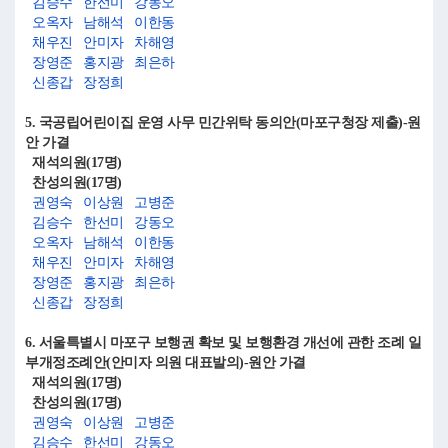
김승수
한선미
강동오
오옥자
남해석
이한동
채우진
안미자
차해영
장영준
홍지광
최은하
신종갑
장정희
5. 국공립어린이집 운영 사무 민간위탁 동의안(마포구청장 제출)-원
안 가결
재석의원(17명)
찬성의원(17명)
권영숙
이상원
고병준
김승수
한선미
강동오
오옥자
남해석
이한동
채우진
안미자
차해영
장영준
홍지광
최은하
신종갑
장정희
6. 서울특별시 마포구 보행권 확보 및 보행환경 개선에 관한 조례 일
부개정조례안(안미자 의원 대표발의)-원안 가결
재석의원(17명)
찬성의원(17명)
권영숙
이상원
고병준
김승수
한선미
강동오