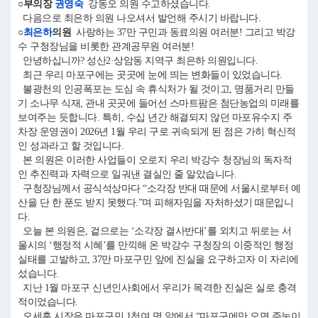
○부의장
권영숙
강동오 의원 수고하셨습니다.
다음으로 최은하 의원 나오셔서 발언해 주시기 바랍니다.
○
최은하
의원
사랑하는 37만 구민과 동료의원 여러분! 그리고 박강
수 구청장님을 비롯한 관계공무원 여러분!
안녕하십니까? 성산2·상암동 지역구 최은하 의원입니다.
최근 우리 마포구에는 곳곳에 눈에 띄는 변화들이 있었습니다.
불광천의 인공폭포는 도심 속 휴식처가 될 것이고, 명품거리 만들
기 소나무 식재, 관내 곳곳에 들어선 스마트팜은 첨단농업의 미래를
보여주는 듯합니다. 특히, 수십 년간 해결되지 않던 마포유수지 주
차장 운영권이 2026년 1월 우리 구로 귀속되게 된 점은 가히 혁신적
인 성과라고 할 것입니다.
본 의원은 이러한 사업들이 오로지 우리 박강수 청장님의 독자적
인 추진력과 자력으로 일궈낸 결실인 줄 알았습니다.
구청장님께서 공식석상마다 “소각장 반대 때문에 서울시로부터 예
산을 단 한 푼도 받지 못했다.”며 피해자임을 자처하셨기 때문입니
다.
오늘 본 의원은, 겉으로는 ‘소각장 결사반대’를 외치고 뒤로는 서
울시의 ‘행정적 시혜’를 만끽해 온 박강수 구청장의 이중적인 행정
실태를 고발하고, 37만 마포구민 앞에 진실을 요구하고자 이 자리에
섰습니다.
지난 1월 마포구 신년인사회에서 우리가 목격한 진실은 실로 충격
적이었습니다.
오세훈 시장은 마포구민 1천여 명 앞에서 “마포구에만 오면 주눅이