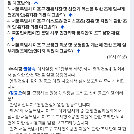
원 대표발의)
3. 서울특별시 마포구 전통시장 및 상점가 육성을 위한 조례 일부개
정조례안(홍지광 의원 대표발의)
4. 서울특별시 마포구 이스포츠(전자스포츠) 진흥 및 지원에 관한 조
례안(홍지광 의원 대표발의)
5. 국공립어린이집 운영 사무 민간위탁 동의안(마포구청장 제출)
6. 서울특별시 마포구 보행권 확보 및 보행환경 개선에 관한 조례 일
부개정조례안(안미자 의원 대표발의)
(10시 06분)
○부의장
권영숙
의사일정 제2항부터 제6항까지 행정건설위원회에
서 심의한 안건 5건을 일괄 상정합니다.
행정건설위원회 강동오 의원 나오셔서 심사보고하여 주시기 바랍
니다.
○
강동오
의원
존경하는 권영숙 의장님 그리고 선배 동료의원 여러
분!
안녕하십니까? 행정건설위원장 강동오입니다.
제281회 서울특별시 마포구의회 임시회 중 행정건설위원회에서
심사한 서울특별시 마포구 도시형소공인 지원에 관한 조례안 외 4
건에 대한 심사결과를 일괄 보고드리겠습니다.
먼저 서울특별시 마포구 도시형소공인 지원에 관한 조례안에 대한