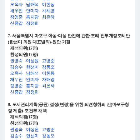
오옥자
남해석
이한동
채우진
안미자
차해영
장영준
홍지광
최은하
신종갑
장정희
7. 서울특별시 마포구 아동·여성 안전에 관한 조례 전부개정조례안
(한선미 의원 대표발의)-원안 가결
재석의원(17명)
찬성의원(17명)
권영숙
이상원
고병준
김승수
한선미
강동오
오옥자
남해석
이한동
채우진
안미자
차해영
장영준
홍지광
최은하
신종갑
장정희
8. 도시관리계획(공원) 결정(변경)을 위한 의견청취의 건(마포구청
장 제출)-조건부 채택
재석의원(17명)
찬성의원(17명)
권영숙
이상원
고병준
김승수
한선미
강동오