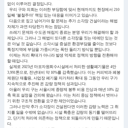
없이 이루어진 결정입니다.
우리 구와 의회는 이러한 부당함에 맞서 현재까지도 현장에서 210
일째 ‘불철주야’ 책임 있는 대응을 이어가고 있습니다.
다음으로 짚고 넘어가야 할 문제는 추가 소각장 건설이라는 해법
자체가 과연 타당한가 하는 점입니다.
쓰레기 문제와 수도권 매립지 종료는 분명 우리가 해결해야 할 과
제입니다. 그러나 그 해법이 또다른 소각장을 짓는 데에만 있는 것
은 아닐 것 같습니다. 소각시설 증설은 환경부담을 줄이는 것보다
특정지역에 부담을 가중시키는 폭탄 돌리기 방식일 뿐입니다.
이제는 처리 확대가 아니라 발생 억제로 정책의 방향을 전환해야
할 때입니다.
실제로 2025년 마포자원회수시설에서 처리한 생활폐기물은 4만
3,991톤으로, 전년대비 약 10%를 감축했습니다. 이는 커피박과 폐봉
제원단 재활용, 사업장 폐기물 자가처리 확대 등 그동안 우리 구가
지속적으로 추진해 온 감량 정책의 성과입니다.
아울러 우리 구는 서울시에 종량제 봉투 비용 인상과 매년 10% 감
축 목표 설정을 건의해 왔습니다. 이는 처리 중심 정책에서 벗어나
기 위한 구조적 전환을 요구한 제안이었습니다.
그러나 만약 추가 소각장이 건설된다면 이러한 감량 노력은 그 취
지를 잃을 수밖에 없습니다. 시설 확충은 감량의 동기를 떨어뜨리
고, 단기적 처리에 의존하는 정책으로 되돌아가게 만들기 때문입니
다.