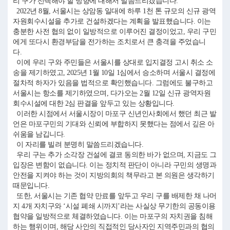
리 구가 선택해야 할 방향에 대해서 말씀드리겠습니다.
2022년 8월, 서울시는 상암동 일대에 하루 1천 톤 규모의 신규 광역
자원회수시설을 추가로 건설하겠다는 계획을 발표했습니다. 이는
충분한 사전 협의 없이 일방적으로 이루어진 결정이었고, 우리 구민
에게 또다시 환경부담을 전가하는 조치로서 큰 충격을 주었습니
다.
이에 우리 구와 주민들은 서울시를 상대로 입지결정 고시 취소 소
송을 제기하였고, 2025년 1월 10일 1심에서 승소하며 서울시 결정에
절차적 하자가 있음을 법적으로 확인했습니다. 그럼에도 불구하고
서울시는 항소를 제기하였으며, 다가오는 2월 12일 신규 광역자원
회수시설에 대한 2심 판결을 앞두고 있는 상황입니다.
이러한 시점에서 서울시장이 마포구 신년인사회에서 했던 최근 발
언은 마포구민의 기대와 신뢰에 부합하지 못했다는 점에서 깊은 아
쉬움을 남깁니다.
이 자리를 빌려 분명히 말씀드리겠습니다.
우리 구는 추가 소각장 건설에 결코 동의한 바가 없으며, 지금도 그
입장은 변함이 없습니다. 이는 정치적 판단이 아니라 구민의 생명과
안전을 지켜야 하는 것이 지방의회의 책무라고 본 의원은 생각하기
때문입니다.
또한, 서울시는 기존 협약 만료를 앞두고 우리 구를 배제한 채 나머
지 4개 자치구와 ‘시설 폐쇄 시까지’라는 사실상 무기한의 공동이용
협약을 일방적으로 체결하였습니다. 이는 마포구의 자치권을 침해
하는 행위이며, 해당 사안의 직접적인 당사자인 지역주민과의 협의