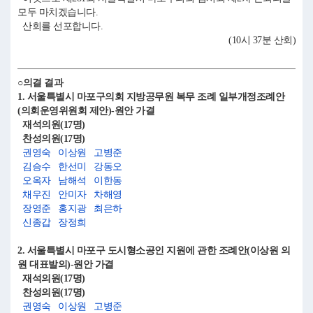
모두 마치겠습니다.
산회를 선포합니다.
(10시 37분 산회)
○의결 결과
1. 서울특별시 마포구의회 지방공무원 복무 조례 일부개정조례안
(의회운영위원회 제안)-원안 가결
재석의원(17명)
찬성의원(17명)
권영숙
이상원
고병준
김승수
한선미
강동오
오옥자
남해석
이한동
채우진
안미자
차해영
장영준
홍지광
최은하
신종갑
장정희
2. 서울특별시 마포구 도시형소공인 지원에 관한 조례안(이상원 의
원 대표발의)-원안 가결
재석의원(17명)
찬성의원(17명)
권영숙
이상원
고병준