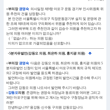
○부의장
권영숙
의사일정 제9항 마포구 운동 경기부 인사위원회 위
원 추천의 건을 상정합니다.
본 안건은 서울특별시 마포구 직장운동경기부 설치 및 운영에 관
한 조례 제8조에 따라 구의회에서 위원을 추천하게 되어 있습니다.
그러면 배부해 드린 추천안과 같이 김승수 의원을 추천하고자 하
는데 의원 여러분 이의가 없으십니까?
(「없습니다」하는 의원 있음)
이의가 없으므로 가결되었음을 선포합니다.
◦5분자유발언(강동오 의원, 최은하 의원, 홍지광 의원)
○부의장
권영숙
다음은 강동오 의원, 최은하 의원, 홍지광 의원의 5
분자유발언 신청이 있어 서울특별시 마포구의회 회의 규칙 제32조
의2 규정에 따라 발언을 듣도록 하겠습니다.
발언하시는 의원께서는 규정된 5분의 발언시간을 준수해 주시기
바랍니다.
그러면 강동오 의원 나오셔서 발언해 주시기 바랍니다.
○
강동오
의원
존경하는 권영숙 의장님과 동료의원 여러분 그리고
36만 마포구민을 위해 애쓰고 계시는 박강수 구청장님과 공직자 여
러분!
안녕하십니까? 용강동·신수동 구의원 강동오입니다.