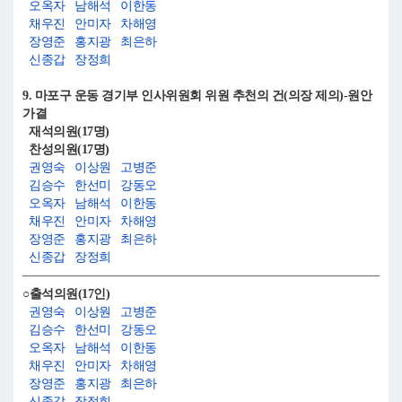
오옥자
남해석
이한동
채우진
안미자
차해영
장영준
홍지광
최은하
신종갑
장정희
9. 마포구 운동 경기부 인사위원회 위원 추천의 건(의장 제의)-원안
가결
재석의원(17명)
찬성의원(17명)
권영숙
이상원
고병준
김승수
한선미
강동오
오옥자
남해석
이한동
채우진
안미자
차해영
장영준
홍지광
최은하
신종갑
장정희
○출석의원(17인)
권영숙
이상원
고병준
김승수
한선미
강동오
오옥자
남해석
이한동
채우진
안미자
차해영
장영준
홍지광
최은하
신종갑
장정희