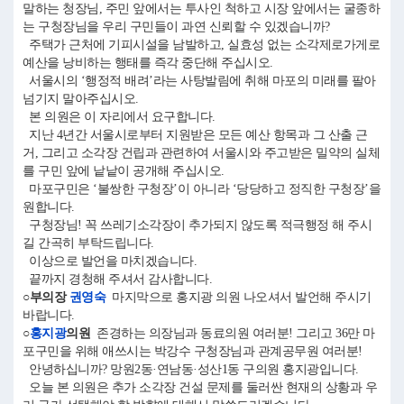
말하는 청장님, 주민 앞에서는 투사인 척하고 시장 앞에서는 굴종하
는 구청장님을 우리 구민들이 과연 신뢰할 수 있겠습니까?
주택가 근처에 기피시설을 남발하고, 실효성 없는 소각제로가게로
예산을 낭비하는 행태를 즉각 중단해 주십시오.
서울시의 ‘행정적 배려’라는 사탕발림에 취해 마포의 미래를 팔아
넘기지 말아주십시오.
본 의원은 이 자리에서 요구합니다.
지난 4년간 서울시로부터 지원받은 모든 예산 항목과 그 산출 근
거, 그리고 소각장 건립과 관련하여 서울시와 주고받은 밀약의 실체
를 구민 앞에 낱낱이 공개해 주십시오.
마포구민은 ‘불쌍한 구청장’이 아니라 ‘당당하고 정직한 구청장’을
원합니다.
구청장님! 꼭 쓰레기소각장이 추가되지 않도록 적극행정 해 주시
길 간곡히 부탁드립니다.
이상으로 발언을 마치겠습니다.
끝까지 경청해 주셔서 감사합니다.
○부의장
권영숙
마지막으로 홍지광 의원 나오셔서 발언해 주시기
바랍니다.
○
홍지광
의원
존경하는 의장님과 동료의원 여러분! 그리고 36만 마
포구민을 위해 애쓰시는 박강수 구청장님과 관계공무원 여러분!
안녕하십니까? 망원2동·연남동·성산1동 구의원 홍지광입니다.
오늘 본 의원은 추가 소각장 건설 문제를 둘러싼 현재의 상황과 우