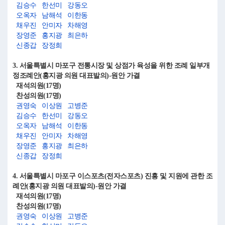
김승수
한선미
강동오
오옥자
남해석
이한동
채우진
안미자
차해영
장영준
홍지광
최은하
신종갑
장정희
3. 서울특별시 마포구 전통시장 및 상점가 육성을 위한 조례 일부개
정조례안(홍지광 의원 대표발의)-원안 가결
재석의원(17명)
찬성의원(17명)
권영숙
이상원
고병준
김승수
한선미
강동오
오옥자
남해석
이한동
채우진
안미자
차해영
장영준
홍지광
최은하
신종갑
장정희
4. 서울특별시 마포구 이스포츠(전자스포츠) 진흥 및 지원에 관한 조
례안(홍지광 의원 대표발의)-원안 가결
재석의원(17명)
찬성의원(17명)
권영숙
이상원
고병준