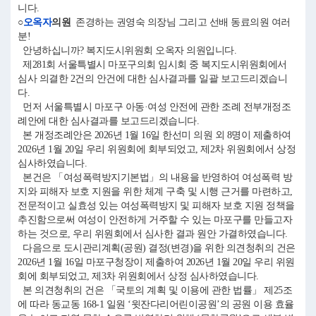
니다.
○
오옥자
의원
존경하는 권영숙 의장님 그리고 선배 동료의원 여러
분!
안녕하십니까? 복지도시위원회 오옥자 의원입니다.
제281회 서울특별시 마포구의회 임시회 중 복지도시위원회에서
심사 의결한 2건의 안건에 대한 심사결과를 일괄 보고드리겠습니
다.
먼저 서울특별시 마포구 아동·여성 안전에 관한 조례 전부개정조
례안에 대한 심사결과를 보고드리겠습니다.
본 개정조례안은 2026년 1월 16일 한선미 의원 외 8명이 제출하여
2026년 1월 20일 우리 위원회에 회부되었고, 제2차 위원회에서 상정
심사하였습니다.
본건은 「여성폭력방지기본법」의 내용을 반영하여 여성폭력 방
지와 피해자 보호 지원을 위한 체계 구축 및 시행 근거를 마련하고,
전문적이고 실효성 있는 여성폭력방지 및 피해자 보호 지원 정책을
추진함으로써 여성이 안전하게 거주할 수 있는 마포구를 만들고자
하는 것으로, 우리 위원회에서 심사한 결과 원안 가결하였습니다.
다음으로 도시관리계획(공원) 결정(변경)을 위한 의견청취의 건은
2026년 1월 16일 마포구청장이 제출하여 2026년 1월 20일 우리 위원
회에 회부되었고, 제3차 위원회에서 상정 심사하였습니다.
본 의견청취의 건은 「국토의 계획 및 이용에 관한 법률」 제25조
에 따라 동교동 168-1 일원 ‘윗잔다리어린이공원’의 공원 이용 효율