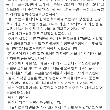
든다. 마포구청장에게 코가 꿰어 숙원사업을 하나하나 풀어줬다.”고
실토했습니다. 주장하던 ‘예산 0원, 왕따설’은 구민의 동정심을 유발
하기 위한 정치적 연출이셨습니까?
겉으로는 서울시와 대립하는 척하며 뒤로는 주차장 운영권, 인공
폭포 예산, 스마트팜 지원금, 소나무 예산, 소각제로가게 예산 등 실
속은 다 챙기는 소위 ‘밀실 거래’의 결과물이 아닙니까?
더욱 개탄스러운 것은 구청장의 침묵입니다.
오세훈 시장이 기존 750톤에 추가 1천 톤을 더해 1,750톤의 소각장
을 건립하겠다고 선언할 때 마포구의 수장인 구청장님은 무엇을 했
습니까? 고개를 끄덕이며 침묵하지 않으셨습니까.
본 의원이 항의하려 할 때 오히려 제지하며 서울시장의 대변인을
자처한 이유는 무엇입니까?
구청장이 내세운 ‘소각제로가게’ 역시 그 실체가 의심스럽습니다.
재활용 실적은 미미하고, 컨테이너는 흉물로 방치되고 있는데도 또
다시 서울시 특별교부금을 받아 이를 확대하는 이유가 무엇입니까?
결국, 소각장 신설을 묵인해 주는 대가로 서울시로부터 ‘푼돈 예
산’을 받아 생색내기용 전시행정을 펼치고 있는 것 아닙니까.
이는 환경정책이 아니라 구민의 건강권을 볼모로 한 ‘예산 세탁’에
불과할 뿐입니다.
박강수 청장님!
행정의 기본은 투명성과 신뢰입니다.
서울시로부터 받을 거 다 받으시면서 “한 푼도 못 받았다.”고 거짓