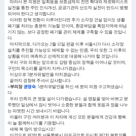
따라서 본 의원은 일회용품 보증금제의 전면 확대와 제로웨이스트
실천을 통한 주민 인식개선, 공공기관의 선도적 실천이 반드시 병행
되어야 한다고 생각합니다.
이러한 정책 전환이 이루어진다면 추가 소각장 건설 없이도 생활
폐기물 처리는 충분히 가능할 것이며, 환경부담을 특정지역에 떠넘
기지 않는, 보다 공정한 폐기물 관리 체계를 구축할 수 있을 것입니
다.
마지막으로, 다가오는 2월 12일 판결 이후 서울시가 다시 소각장
설치를 추진할 가능성도 배제할 수 없는 만큼, 우리 또한 그 이후의
상황을 미리 예측하고 선제적으로 대응해 나가야 할 것입니다.
우리 구와 의회는 앞으로도 감량 중심의 정책을 이어나갈 것이며,
구민의 목소리를 끝까지 지켜나가겠습니다.
이상으로 5분자유발언을 마치겠습니다.
끝까지 경청해 주셔서 감사합니다.
○부의장
권영숙
5분자유발언을 하신 세 분의 의원 수고하셨습니
다.
우리 민족의 큰 명절 설이 다가왔습니다. 설 명절을 맞아 바쁘고 분
주했던 일상에서 잠시 벗어나 소중한 분들과 함께 웃음과 정을 나누
는 따뜻한 시간 보내시기 바랍니다.
아울러 구민 여러분과 이 자리에 계신 모든 분들에게 건강과 행복
이 늘 함께하시기를 기원합니다.
새해 복 많이 받으십시오!
이것으로 제281회 서울특별시 마포구의회 임시회 제2차 본회의를