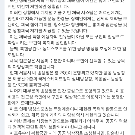
또한 장애인과 체육 취약계층의 체육 참여 여건은 많이 개선되었
지만 여전히 제한적인 상황입니다.
이러한 상황에서 디지털 기술 기반 체육 시스템은 어르신에게는
안전하고 지속 가능한 운동 환경을, 장애인에게는 신체적 제약을 보
완하는 체육 참여 기회를, 청소년과 청년에게는 흥미와 접근성을 갖
춘 생활체육 계기를 제공할 수 있을 것입니다.
이는 체육을 특정 이용자의 전유물이 아닌 모든 구민의 일상으로
확장시키는 보편적 복지의 실현입니다.
둘째, 복합공간 내 동계스포츠를 위한 공공 빙상장 조성에 대한 검
토입니다.
체육 접근성은 시설의 수뿐만 아니라 구민이 선택할 수 있는 종목
의 다양성과도 직결됩니다.
현재 서울시 내 빙상장은 총 28곳이 운영되고 있지만 공공 빙상장
은 태릉선수촌의 국제스케이트장과 실내빙상장, 목동실내빙상장
등 단 3곳에 불과합니다.
나머지 대부분의 빙상장은 민간 중심으로 운영되고 있으며, 이용
비용과 접근성 측면에서 구민이 일상적으로 이용하기에는 분명한
한계가 존재합니다.
이로 인해 빙상스포츠는 특정계층이나 제한된 목적의 활동으로 인
식되기 쉽고, 체육 참여 기회의 다양성 역시 제한되고 있습니다.
이러한 문제는 시장논리만으로는 해결되기 어려우며, 공공의 역할
과 정책적 판단을 통해 보완되어야 한다고 봅니다.
마포유수지 복합공간 내에 공공 빙상장을 조성한다면, 단순한 시