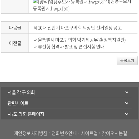
(양식)임용후보자
등록원서.hwpx
[50]
다음글
제10대 전반기 마포구의회 의장단 선거일정 공고
서울특별시 마포구의회 임기제공무원(정책지원관)
이전글
서류전형 합격자 발표 및 면접시험 안내
목록보기
서울 각 구 의회
관련사이트
시/도 의회 홈페이지
개인정보처리방침
전화번호안내
사이트맵
찾아오시는길