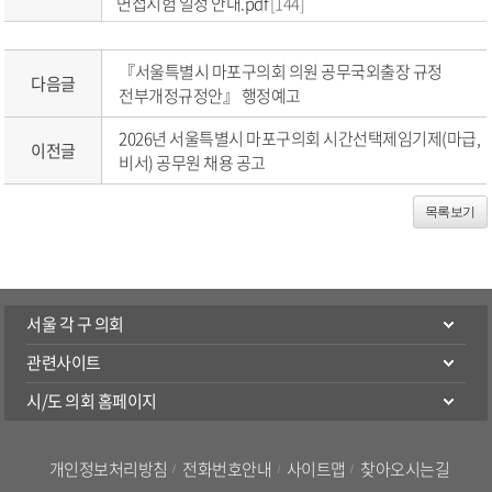
면접시험 일정 안내.pdf
[144]
『서울특별시 마포구의회 의원 공무국외출장 규정
다음글
전부개정규정안』 행정예고
2026년 서울특별시 마포구의회 시간선택제임기제(마급,
이전글
비서) 공무원 채용 공고
목록보기
서울 각 구 의회
관련사이트
시/도 의회 홈페이지
개인정보처리방침
전화번호안내
사이트맵
찾아오시는길