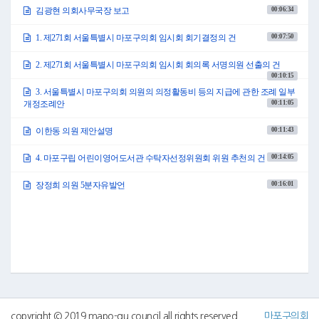
의 가입 조례 전부개정조례안 등 총 4건의 의원발의 안건이 제출되어 소관 상
00:06:34
김광현 의회사무국장 보고
임위원회에 회부하였습니다.
같은 날, 마포구청장으로부터 서울특별시 마포구 행정기구 설치 조례 일부
00:07:50
1. 제271회 서울특별시 마포구의회 임시회 회기결정의 건
개정조례안 등 총 12건의 안건이 제출되어 소관 상임위원회에 회부하였습니
다.
2. 제271회 서울특별시 마포구의회 임시회 회의록 서명의원 선출의 건
끝으로 위원회 활동사항입니다.
00:10:15
2024년 9월 30일 의회운영위원회에서 의장으로부터 협의 요청된 제271회 서
울특별시 마포구의회 임시회 의사일정 협의의 건을 심의하여 원안 가결하였
3. 서울특별시 마포구의회 의원의 의정활동비 등의 지급에 관한 조례 일부
습니다. 또한 서울특별시 마포구의회 의원의 의정활동비 등의 지급에 관한
00:11:05
개정조례안
조례 일부개정조례안이 위원회 제안 안건으로 채택되었다는 보고가 있어 본
회의에 부의하였습니다.
00:11:43
이한동 의원 제안설명
자세한 내용은 전자회의자료를 참고하여 주시기 바랍니다.
이상으로 보고를 마치겠습니다.
00:14:05
4. 마포구립 어린이영어도서관 수탁자선정위원회 위원 추천의 건
감사합니다.
●부의장 권영숙 김광현 의회사무국장 수고하셨습니다.
00:16:01
장정희 의원 5분자유발언
1. 제271회 서울특별시 마포구의회 임시회 회기결정의 건
○부의장 권영숙 의사일정 제1항 제271회 서울특별시 마포구의회 임시회 회
기결정의 건을 상정합니다.
이번 임시회는 의회운영위원회와 협의한 대로 회기를 10월 7일 월요일부터
10월 14일 월요일까지 8일간으로 하고자 하는데 의원 여러분께서는 이의가
없으십니까?
(「이의 있습니다」하는 의원 있음)
예, 말씀해 주시기 바랍니다.
●신종갑의원 저희 행정건설위원회에서는 2024년도 제2차 구유재산관리계
획안이 위원회에 상정될 예정입니다. 그래서 ‘현장에 답이 있다’는 선배들의
copyright © 2019 mapo-gu council all rights reserved
마포구의회