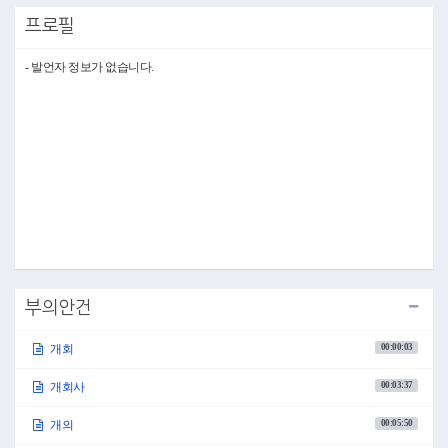
을 펼치고 계신 동료의원 여러분께 진심으로 감사의 말씀을 드립니다. 또한
프로필
구민의 삶의 질 향상을 위해 애쓰고 있는 집행부 여러분의 노고에 대해서도
감사와 격려의 말씀을 드립니다.
존경하는 동료의원 여러분 그리고 박강수 구청장님을 비롯한 관계공무원 여
- 발언자 정보가 없습니다.
러분!
총 8일간의 일정인 이번 제271회 임시회에서 동료의원님들께서는 꼼꼼한 안
건 검토를 통해 구민의 복리증진을 위해 노력해 주시기 바랍니다. 집행부 공
직자 여러분께서도 의정활동이 원활히 이루어질 수 있도록 적극적으로 협조
해 주실 것을 당부드립니다.
존경하는 마포구민 여러분!
축제와 행사가 가득한 10월입니다. 좋은 날씨에 가족, 친구와 함께 다양한 활
동을 즐기며 지역 상생에 참여하는 기회를 가져보시기 바랍니다.
감사합니다.
●의사팀장 조진남 이상으로 제271회 서울특별시 마포구의회 임시회 개회식
을 모두 마치겠습니다.
감사합니다.
○부의장 권영숙 좌석을 정돈하여 주시기 바랍니다. 성원이 되었으므로 제
부의안건
271회 서울특별시 마포구의회 임시회 제1차 본회의를 개의하겠습니다.
◦보고사항
00:00:03
개회
●부의장 권영숙 김광현 의회사무국장의 보고사항이 있겠습니다.
00:03:37
개회사
○의회사무국장 김광현 안녕하십니까? 의회사무국장 김광현입니다.
제270회 임시회 이후 보고사항을 말씀드리겠습니다.
먼저 의안 접수 현황입니다.
00:05:50
개의
2024년 9월 27일 서울특별시 마포구 주민등록업무 담당공무원 보험·공제 등