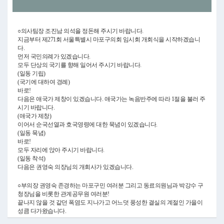
Video
○의사팀장 조진남 의석을 정돈해 주시기 바랍니다.
지금부터 제271회 서울특별시 마포구의회 임시회 개회식을 시작하겠습니
다.
먼저 국민의례가 있겠습니다.
모두 단상의 국기를 향해 일어서 주시기 바랍니다.
(일동 기립)
(국기에 대하여 경례)
바로!
다음은 애국가 제창이 있겠습니다. 애국가는 녹음반주에 따라 1절을 불러 주
시기 바랍니다.
(애국가 제창)
이어서 순국선열과 호국영령에 대한 묵념이 있겠습니다.
(일동 묵념)
바로!
모두 자리에 앉아 주시기 바랍니다.
(일동 착석)
다음은 권영숙 의장님의 개회사가 있겠습니다.
○부의장 권영숙 존경하는 마포구민 여러분 그리고 동료의원님과 박강수 구
청장님을 비롯한 관계공무원 여러분!
끝나지 않을 것 같던 폭염도 지나가고 어느덧 풍성한 결실의 계절인 가을이
성큼 다가왔습니다.
그동안 혹독한 무더위에도 불구하고 지역 현안을 챙기며 열정적인 의정활동