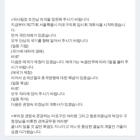
Video
○의사팀장 조진남 의석을 정돈해 주시기 바랍니다.
지금부터 제271회 서울특별시 마포구의회 임시회 개회식을 시작하겠습니
다.
먼저 국민의례가 있겠습니다.
모두 단상의 국기를 향해 일어서 주시기 바랍니다.
(일동 기립)
(국기에 대하여 경례)
바로!
다음은 애국가 제창이 있겠습니다. 애국가는 녹음반주에 따라 1절을 불러 주
시기 바랍니다.
(애국가 제창)
이어서 순국선열과 호국영령에 대한 묵념이 있겠습니다.
(일동 묵념)
바로!
모두 자리에 앉아 주시기 바랍니다.
(일동 착석)
다음은 권영숙 의장님의 개회사가 있겠습니다.
○부의장 권영숙 존경하는 마포구민 여러분 그리고 동료의원님과 박강수 구
청장님을 비롯한 관계공무원 여러분!
끝나지 않을 것 같던 폭염도 지나가고 어느덧 풍성한 결실의 계절인 가을이
성큼 다가왔습니다.
그동안 혹독한 무더위에도 불구하고 지역 현안을 챙기며 열정적인 의정활동