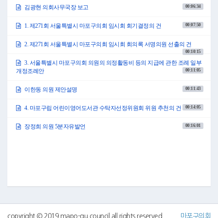
의 가입 조례 전부개정조례안 등 총 4건의 의원발의 안건이 제출되어 소관 상
00:06:34
김광현 의회사무국장 보고
임위원회에 회부하였습니다.
같은 날, 마포구청장으로부터 서울특별시 마포구 행정기구 설치 조례 일부
00:07:50
1. 제271회 서울특별시 마포구의회 임시회 회기결정의 건
개정조례안 등 총 12건의 안건이 제출되어 소관 상임위원회에 회부하였습니
다.
2. 제271회 서울특별시 마포구의회 임시회 회의록 서명의원 선출의 건
끝으로 위원회 활동사항입니다.
00:10:15
2024년 9월 30일 의회운영위원회에서 의장으로부터 협의 요청된 제271회 서
울특별시 마포구의회 임시회 의사일정 협의의 건을 심의하여 원안 가결하였
3. 서울특별시 마포구의회 의원의 의정활동비 등의 지급에 관한 조례 일부
습니다. 또한 서울특별시 마포구의회 의원의 의정활동비 등의 지급에 관한
00:11:05
개정조례안
조례 일부개정조례안이 위원회 제안 안건으로 채택되었다는 보고가 있어 본
회의에 부의하였습니다.
00:11:43
이한동 의원 제안설명
자세한 내용은 전자회의자료를 참고하여 주시기 바랍니다.
이상으로 보고를 마치겠습니다.
00:14:05
4. 마포구립 어린이영어도서관 수탁자선정위원회 위원 추천의 건
감사합니다.
●부의장 권영숙 김광현 의회사무국장 수고하셨습니다.
00:16:01
장정희 의원 5분자유발언
1. 제271회 서울특별시 마포구의회 임시회 회기결정의 건
○부의장 권영숙 의사일정 제1항 제271회 서울특별시 마포구의회 임시회 회
기결정의 건을 상정합니다.
이번 임시회는 의회운영위원회와 협의한 대로 회기를 10월 7일 월요일부터
10월 14일 월요일까지 8일간으로 하고자 하는데 의원 여러분께서는 이의가
없으십니까?
(「이의 있습니다」하는 의원 있음)
예, 말씀해 주시기 바랍니다.
●신종갑의원 저희 행정건설위원회에서는 2024년도 제2차 구유재산관리계
획안이 위원회에 상정될 예정입니다. 그래서 ‘현장에 답이 있다’는 선배들의
copyright © 2019 mapo-gu council all rights reserved
마포구의회