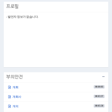
을 펼치고 계신 동료의원 여러분께 진심으로 감사의 말씀을 드립니다. 또한
프로필
구민의 삶의 질 향상을 위해 애쓰고 있는 집행부 여러분의 노고에 대해서도
감사와 격려의 말씀을 드립니다.
존경하는 동료의원 여러분 그리고 박강수 구청장님을 비롯한 관계공무원 여
- 발언자 정보가 없습니다.
러분!
총 8일간의 일정인 이번 제271회 임시회에서 동료의원님들께서는 꼼꼼한 안
건 검토를 통해 구민의 복리증진을 위해 노력해 주시기 바랍니다. 집행부 공
직자 여러분께서도 의정활동이 원활히 이루어질 수 있도록 적극적으로 협조
해 주실 것을 당부드립니다.
존경하는 마포구민 여러분!
축제와 행사가 가득한 10월입니다. 좋은 날씨에 가족, 친구와 함께 다양한 활
동을 즐기며 지역 상생에 참여하는 기회를 가져보시기 바랍니다.
감사합니다.
●의사팀장 조진남 이상으로 제271회 서울특별시 마포구의회 임시회 개회식
을 모두 마치겠습니다.
감사합니다.
○부의장 권영숙 좌석을 정돈하여 주시기 바랍니다. 성원이 되었으므로 제
부의안건
271회 서울특별시 마포구의회 임시회 제1차 본회의를 개의하겠습니다.
◦보고사항
00:00:03
개회
●부의장 권영숙 김광현 의회사무국장의 보고사항이 있겠습니다.
00:03:37
개회사
○의회사무국장 김광현 안녕하십니까? 의회사무국장 김광현입니다.
제270회 임시회 이후 보고사항을 말씀드리겠습니다.
먼저 의안 접수 현황입니다.
00:05:50
개의
2024년 9월 27일 서울특별시 마포구 주민등록업무 담당공무원 보험·공제 등