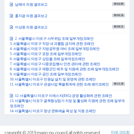
우리 위원회에서는 지난 2023년 6월 5일 의회운영위원회 위원 전원을 감사위
00:04:09
남해석 의원 결과보고
원으로 하여 의회사무국을 대상으로 행정사무감사를 실시하였습니다.
이번 감사에서는 의회 정책지원관 정원 확보, 의회 홈페이지 관리, 의원 의정
00:06:26
홍지광 의원 결과보고
활동 홍보, 의회 시설 관리 등에 중점을 두어 감사를 실시하였으며, 감사결과
시정이 요구되는 사항에 대하여는 「지방자치법」 제50조 규정에 따라 그
00:08:51
이상원 의원 결과보고
결과를 2023년 8월 2일까지 보고토록 하겠습니다.
기타 자세한 내용은 전자회의자료를 참고하시기 바라며, 우리 위원회의 행
정사무감사 결과보고서 내용대로 채택하여 주시기 바랍니다.
2. 서울특별시 마포구 사무위임 조례 일부개정조례안
이상으로 2023년도 의회운영위원회 소관 행정사무감사 결과보고를 마치겠
3. 서울특별시 마포구 직장 내 괴롭힘 금지에 관한 조례안
습니다.
4. 서울특별시 마포구 지방공무원 여비 조례 일부개정조례안
감사합니다.
5. 서울특별시 마포구 표창 조례 일부개정조례안
●의장 김영미 남해석 의원 수고하셨습니다. 다음은 행정건설위원회 홍지광
6. 서울특별시 마포구 상징물 조례 일부개정조례안
의원 나오셔서 보고하여 주시기 바랍니다.
7. 서울특별시 마포구 다중운집행사 안전 관리에 관한 조례안
8. 서울특별시 마포구 재향군인 예우 및 지원에 관한 조례 일부개정조례안
9. 서울특별시 마포구 공인 조례 일부개정조례안
○홍지광의원 존경하는 김영미 의장님 그리고 선배 동료의원 여러분!
10. 서울특별시 마포구 민원실 설치 및 운영에 관한 조례안
안녕하십니까? 행정건설위원회 홍지광 의원입니다.
00:11:20
11. 서울특별시 마포구 관광사업 특별회계에 관한 조례 폐지조례안
「지방자치법」 제49조 및 같은 법 시행령 제41조부터 제53조의 규정과 「서
울특별시 마포구의회 행정사무감사 및 조사에 관한 조례」에 따라 실시한
2023년도 행정사무감사 결과에 대하여 보고드리겠습니다.
12. 서울특별시 마포구 이에스지(ESG) 경영 활성화에 관한 조례안
우리 위원회에서는 지난 6월 2일부터 6월 9일까지 새마포담당관, 감사담당
13. 서울특별시 마포구 골목형상점가 지정 및 활성화 지원에 관한 조례 일부개
관, 행정지원국, 관광경제국, 재정관리국, 교통건설국, 신수동 및 망원1동주
정조례안
민센터, 마포구시설관리공단, 마포문화재단 소관업무에 대한 행정사무감사
14. 서울특별시 마포구 청년 문화예술 육성 및 지원 조례안
를 실시하였습니다.
15. 서울특별시 마포구 관급공사 구민 우대고용에 관한 조례안
주요 감사내용은 행정집행에 있어서 부조리한 부분과 주민 불편사항에 대한
16. 서울특별시 마포구 마포문화재단 설립 및 운영에 관한 조례 일부개정조례
처리실태 등을 포함하여 구 행정 전반에 대한 감사를 실시하였습니다.
안
그 결과 구 본청 114건, 동주민센터 17건, 마포구시설관리공단 14건, 마포문
17. 서울특별시 마포구 성인지 예산제의 실효성 향상을 위한 조례안
copyright © 2019 mapo-gu council all rights reserved
마포구의회