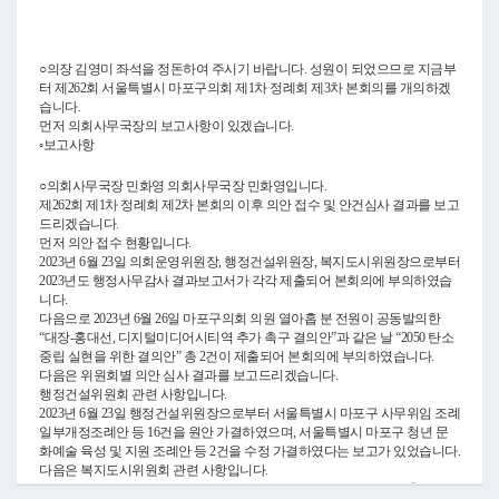
Video
○의장 김영미 좌석을 정돈하여 주시기 바랍니다. 성원이 되었으므로 지금부
터 제262회 서울특별시 마포구의회 제1차 정례회 제3차 본회의를 개의하겠
습니다.
먼저 의회사무국장의 보고사항이 있겠습니다.
◦보고사항
○의회사무국장 민화영 의회사무국장 민화영입니다.
제262회 제1차 정례회 제2차 본회의 이후 의안 접수 및 안건심사 결과를 보고
드리겠습니다.
먼저 의안 접수 현황입니다.
2023년 6월 23일 의회운영위원장, 행정건설위원장, 복지도시위원장으로부터
2023년도 행정사무감사 결과보고서가 각각 제출되어 본회의에 부의하였습
니다.
다음으로 2023년 6월 26일 마포구의회 의원 열아홉 분 전원이 공동발의한
“대장-홍대선, 디지털미디어시티역 추가 촉구 결의안”과 같은 날 “2050 탄소
중립 실현을 위한 결의안” 총 2건이 제출되어 본회의에 부의하였습니다.
다음은 위원회별 의안 심사 결과를 보고드리겠습니다.
행정건설위원회 관련 사항입니다.
2023년 6월 23일 행정건설위원장으로부터 서울특별시 마포구 사무위임 조례
일부개정조례안 등 16건을 원안 가결하였으며, 서울특별시 마포구 청년 문
화예술 육성 및 지원 조례안 등 2건을 수정 가결하였다는 보고가 있었습니다.
다음은 복지도시위원회 관련 사항입니다.
2023년 6월 23일 복지도시위원장으로부터 서울특별시 마포구 장수축하금 지